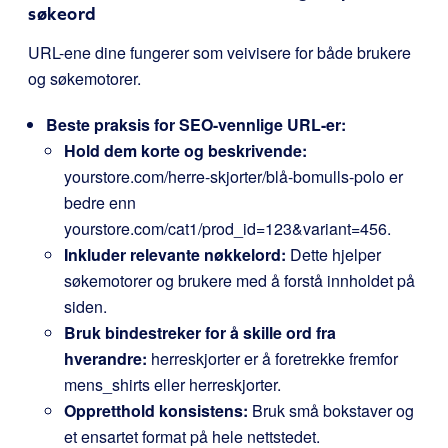
søkeord
URL-ene dine fungerer som veivisere for både brukere
og søkemotorer.
Beste praksis for SEO-vennlige URL-er:
Hold dem korte og beskrivende:
yourstore.com/herre-skjorter/blå-bomulls-polo
er
bedre enn
yourstore.com/cat1/prod_id=123&variant=456
.
Inkluder relevante nøkkelord:
Dette hjelper
søkemotorer og brukere med å forstå innholdet på
siden.
Bruk bindestreker for å skille ord fra
hverandre:
herreskjorter
er å foretrekke fremfor
mens_shirts
eller
herreskjorter
.
Oppretthold konsistens:
Bruk små bokstaver og
et ensartet format på hele nettstedet.