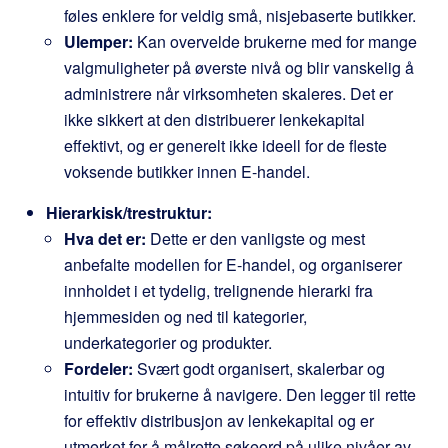
føles enklere for veldig små, nisjebaserte butikker.
Ulemper:
Kan overvelde brukerne med for mange
valgmuligheter på øverste nivå og blir vanskelig å
administrere når virksomheten skaleres. Det er
ikke sikkert at den distribuerer lenkekapital
effektivt, og er generelt ikke ideell for de fleste
voksende butikker innen E-handel.
Hierarkisk/trestruktur:
Hva det er:
Dette er den vanligste og mest
anbefalte modellen for E-handel, og organiserer
innholdet i et tydelig, trelignende hierarki fra
hjemmesiden og ned til kategorier,
underkategorier og produkter.
Fordeler:
Svært godt organisert, skalerbar og
intuitiv for brukerne å navigere. Den legger til rette
for effektiv distribusjon av lenkekapital og er
utmerket for å målrette søkeord på ulike nivåer av