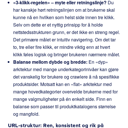
«3-klikk-regelen» – myte eller retningslinje?
Du
har kanskje hørt retningslinjen om at brukerne skal
kunne nå en hvilken som helst side innen tre klikk.
Selv om dette er et nyttig prinsipp for å holde
nettstedsstrukturen grunn, er det ikke en streng regel.
Det primære målet er intuitiv navigering. Om det tar
to, tre eller fire klikk, er mindre viktig enn at hvert
klikk føles logisk og bringer brukeren nærmere målet.
Balanse mellom dybde og bredde:
En «dyp»
arkitektur med mange underkategorinivåer kan gjøre
det vanskelig for brukere og crawlere å nå spesifikke
produktsider. Motsatt kan en «flat» arkitektur med
mange hovedkategorier overvelde brukerne med for
mange valgmuligheter på én enkelt side. Finn en
balanse som passer til produktkatalogens størrelse
og mangfold.
URL-struktur: Ren, konsistent og rik på