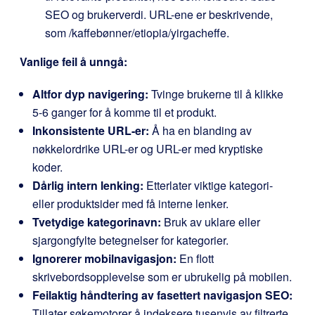
SEO og brukerverdi. URL-ene er beskrivende,
som
/kaffebønner/etiopia/yirgacheffe
.
Vanlige feil å unngå:
Altfor dyp navigering:
Tvinge brukerne til å klikke
5-6 ganger for å komme til et produkt.
Inkonsistente URL-er:
Å ha en blanding av
nøkkelordrike URL-er og URL-er med kryptiske
koder.
Dårlig intern lenking:
Etterlater viktige kategori-
eller produktsider med få interne lenker.
Tvetydige kategorinavn:
Bruk av uklare eller
sjargongfylte betegnelser for kategorier.
Ignorerer mobilnavigasjon:
En flott
skrivebordsopplevelse som er ubrukelig på mobilen.
Feilaktig håndtering av fasettert navigasjon SEO:
Tillater søkemotorer å indeksere tusenvis av filtrerte