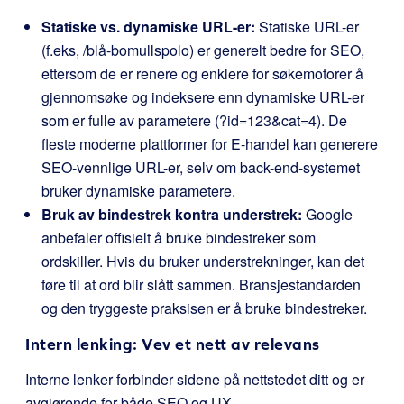
Statiske vs. dynamiske URL-er:
Statiske URL-er
(f.eks,
/blå-bomullspolo
) er generelt bedre for SEO,
ettersom de er renere og enklere for søkemotorer å
gjennomsøke og indeksere enn dynamiske URL-er
som er fulle av parametere (
?id=123&cat=4
). De
fleste moderne plattformer for E-handel kan generere
SEO-vennlige URL-er, selv om back-end-systemet
bruker dynamiske parametere.
Bruk av bindestrek kontra understrek:
Google
anbefaler offisielt å bruke bindestreker som
ordskiller. Hvis du bruker understrekninger, kan det
føre til at ord blir slått sammen. Bransjestandarden
og den tryggeste praksisen er å bruke bindestreker.
Intern lenking: Vev et nett av relevans
Interne lenker forbinder sidene på nettstedet ditt og er
avgjørende for både SEO og UX.