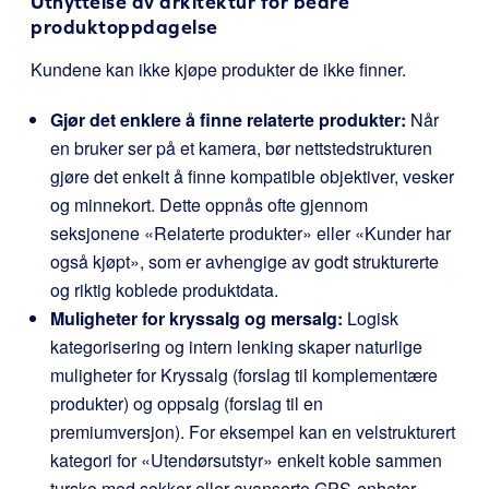
Utnyttelse av arkitektur for bedre
produktoppdagelse
Kundene kan ikke kjøpe produkter de ikke finner.
Gjør det enklere å finne relaterte produkter:
Når
en bruker ser på et kamera, bør nettstedstrukturen
gjøre det enkelt å finne kompatible objektiver, vesker
og minnekort. Dette oppnås ofte gjennom
seksjonene «Relaterte produkter» eller «Kunder har
også kjøpt», som er avhengige av godt strukturerte
og riktig koblede produktdata.
Muligheter for kryssalg og mersalg:
Logisk
kategorisering og intern lenking skaper naturlige
muligheter for Kryssalg (forslag til komplementære
produkter) og oppsalg (forslag til en
premiumversjon). For eksempel kan en velstrukturert
kategori for «Utendørsutstyr» enkelt koble sammen
tursko med sokker eller avanserte GPS-enheter.