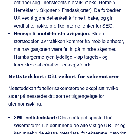
befinner seg i nettstedets hierarki (f.eks. Home >
Herreklær > Skjorter > Fritidsskjorter). De forbedrer
UX ved å gjøre det enkelt å finne tilbake, og gir
verdifulle, nøkkelordrike interne lenker for SEO.
Hensyn til mobil-først-navigasjon:
Siden
størstedelen av trafikken kommer fra mobile enheter,
må navigasjonen være feilfri på mindre skjermer.
Hamburgermenyer, tydelige «tap targets» og
forenklede alternativer er avgjørende.
Nettstedskart: Ditt veikart for søkemotorer
Nettstedskart forteller søkemotorene eksplisitt hvilke
sider på nettstedet ditt som er tilgjengelige for
gjennomsøking.
XML-nettstedskart:
Disse er laget spesielt for
søkemotorer. De bør inneholde alle viktige URL-er og
kan inneholde ekstra metadata, for eksempel dato for