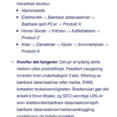
hierarkisk struktur.
Hjemmeside
Elektronikk -> Bærbare datamaskiner ->
Bærbare spill-PCer -> Produkt X
Home Goods -> Kitchen -> Kaffetraktere ->
Product Z
Klær -> Dameklær -> Kjoler -> Sommerkjoler ->
Produkt A
Hvorfor det fungerer:
Det gir et tydelig skille
mellom ulike produktlinjer. Fasettert navigering
innenfor hver underkategori (f.eks. filtrering av
bærbare datamaskiner etter merke, RAM)
forbedrer brukervennligheten. Brødsmuler gjør det
enkelt å finne tilbake, og SEO-vennlige URL-er
som
/elektronikk/bærbare datamaskiner/spill-
bærbare datamaskiner/merkevarebygging-
modellnavn
gir tydelig kontekst.