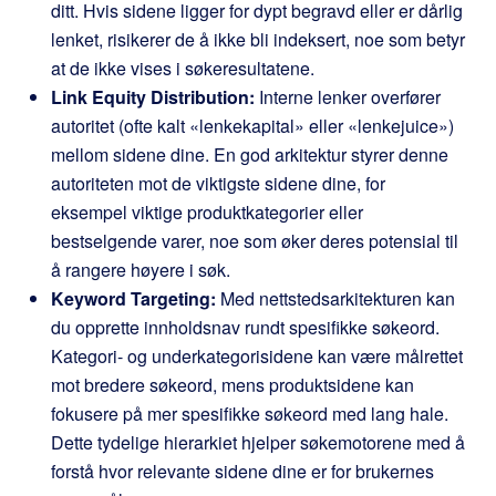
ditt. Hvis sidene ligger for dypt begravd eller er dårlig
lenket, risikerer de å ikke bli indeksert, noe som betyr
at de ikke vises i søkeresultatene.
Link Equity Distribution:
Interne lenker overfører
autoritet (ofte kalt «lenkekapital» eller «lenkejuice»)
mellom sidene dine. En god arkitektur styrer denne
autoriteten mot de viktigste sidene dine, for
eksempel viktige produktkategorier eller
bestselgende varer, noe som øker deres potensial til
å rangere høyere i søk.
Keyword Targeting:
Med nettstedsarkitekturen kan
du opprette innholdsnav rundt spesifikke søkeord.
Kategori- og underkategorisidene kan være målrettet
mot bredere søkeord, mens produktsidene kan
fokusere på mer spesifikke søkeord med lang hale.
Dette tydelige hierarkiet hjelper søkemotorene med å
forstå hvor relevante sidene dine er for brukernes