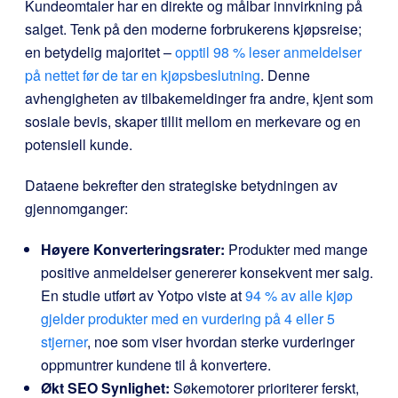
Kundeomtaler har en direkte og målbar innvirkning på
salget. Tenk på den moderne forbrukerens kjøpsreise;
en betydelig majoritet –
opptil 98 % leser anmeldelser
på nettet før de tar en kjøpsbeslutning
. Denne
avhengigheten av tilbakemeldinger fra andre, kjent som
sosiale bevis, skaper tillit mellom en merkevare og en
potensiell kunde.
Dataene bekrefter den strategiske betydningen av
gjennomganger:
Høyere Konverteringsrater:
Produkter med mange
positive anmeldelser genererer konsekvent mer salg.
En studie utført av Yotpo viste at
94 % av alle kjøp
gjelder produkter med en vurdering på 4 eller 5
stjerner
, noe som viser hvordan sterke vurderinger
oppmuntrer kundene til å konvertere.
Økt SEO Synlighet:
Søkemotorer prioriterer ferskt,