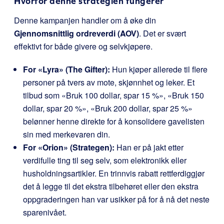
Hvorfor denne strategien fungerer
Denne kampanjen handler om å øke din
Gjennomsnittlig ordreverdi (AOV)
. Det er svært
effektivt for både givere og selvkjøpere.
For «Lyra» (The Gifter):
Hun kjøper allerede til flere
personer på tvers av mote, skjønnhet og leker. Et
tilbud som «Bruk 100 dollar, spar 15 %», «Bruk 150
dollar, spar 20 %», «Bruk 200 dollar, spar 25 %»
belønner henne direkte for å konsolidere gavelisten
sin med merkevaren din.
For «Orion» (Strategen):
Han er på jakt etter
verdifulle ting til seg selv, som elektronikk eller
husholdningsartikler. En trinnvis rabatt rettferdiggjør
det å legge til det ekstra tilbehøret eller den ekstra
oppgraderingen han var usikker på for å nå det neste
sparenivået.