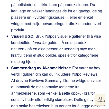
på nettstedet ditt, ikke bare på produktsidene. Du
kan lage en vakker landingsside for en gaveguide og
plassere en «vurderingskarusell» eller en enkel
widget med «stjernevurderinger» direkte under hvert
produkt.
Visuell UGC:
Bruk Yotpos visuelle gallerier til å vise
kundebilder
innenfor
guiden. Å se et produkt «i
naturen» på en ekte person er uendelig mye mer
kraftfullt enn et studiobilde, spesielt for kategoriene
mote og hjem.
Sammendrag av AI-anmeldelser:
For varer av høy
verdi i guiden din kan du inkludere Yotpo Reviews’
AI-drevne Reviews Summary. Denne widgeten viser
automatisk de mest omtalte temaene fra
anmeldelsene, som «enkel å sette opp», «bra for
sensitiv hud» eller «riktig størrelse». Dette gir Lyra
den raske bekreftelsen hun trenger for å legge den i