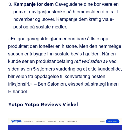
Kampanje for dem
Gaveguidene dine bør være en
primær navigasjonslenke på hjemmesiden din fra 1.
november og utover. Kampanje dem kraftig via e-
post og på sosiale medier.
«En god gaveguide gjør mer enn bare å liste opp
produkter; den forteller en historie. Men den hemmelige
sausen er å bygge inn sosiale bevis i guiden. Når en
kunde ser en produktanbefaling
rett ved siden av
ved
siden av en 5-stjerners vurdering og et ekte kundebilde,
blir veien fra oppdagelse til konvertering nesten
friksjonsfri.» – Ben Salomon, ekspert på strategi innen
E-handel
Yotpo
Yotpo Reviews
Vinkel