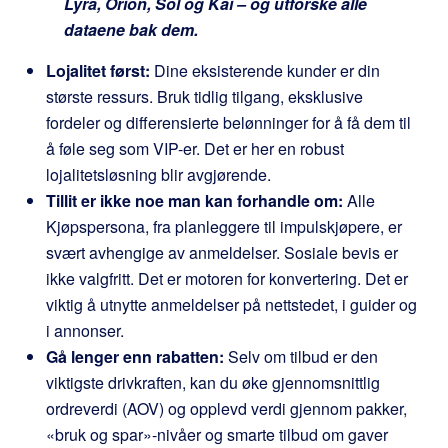
Lyra, Orion, Sol og Kai – og utforske alle
dataene bak dem.
Lojalitet først:
Dine eksisterende kunder er din
største ressurs. Bruk tidlig tilgang, eksklusive
fordeler og differensierte belønninger for å få dem til
å føle seg som VIP-er. Det er her en robust
lojalitetsløsning blir avgjørende.
Tillit er ikke noe man kan forhandle om:
Alle
Kjøpspersona, fra planleggere til impulskjøpere, er
svært avhengige av anmeldelser. Sosiale bevis er
ikke valgfritt. Det er motoren for konvertering. Det er
viktig å utnytte anmeldelser på nettstedet, i guider og
i annonser.
Gå lenger enn rabatten:
Selv om tilbud er den
viktigste drivkraften, kan du øke gjennomsnittlig
ordreverdi (AOV) og opplevd verdi gjennom pakker,
«bruk og spar»-nivåer og smarte tilbud om gaver