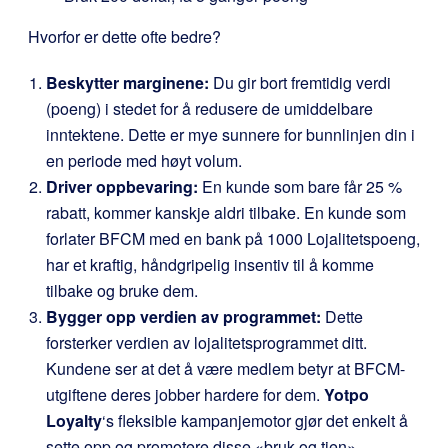
Hvorfor er dette ofte bedre?
Beskytter marginene:
Du gir bort fremtidig verdi
(poeng) i stedet for å redusere de umiddelbare
inntektene. Dette er mye sunnere for bunnlinjen din i
en periode med høyt volum.
Driver oppbevaring:
En kunde som bare får 25 %
rabatt, kommer kanskje aldri tilbake. En kunde som
forlater BFCM med en bank på 1000 Lojalitetspoeng,
har et kraftig, håndgripelig insentiv til å komme
tilbake og bruke dem.
Bygger opp verdien av programmet:
Dette
forsterker verdien av lojalitetsprogrammet ditt.
Kundene ser at det å være medlem betyr at BFCM-
utgiftene deres jobber hardere for dem.
Yotpo
Loyalty
‘s fleksible kampanjemotor gjør det enkelt å
sette opp og promotere disse «bruk og tjen»-