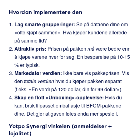
Hvordan implementere den
Lag smarte grupperinger:
Se på dataene dine om
«ofte kjøpt sammen». Hva kjøper kundene allerede
på samme tid?
Attraktiv pris:
Prisen på pakken
må
være bedre enn
å kjøpe varene hver for seg. En besparelse på 10-15
% er typisk.
Markedsfør verdien:
Ikke bare vis pakkeprisen. Vis
den
totale verdien
hvis du kjøper pakken separat
(f.eks. «En verdi på 120 dollar, din for 99 dollar»).
Skap en flott «Unboxing»-opplevelse:
Hvis du
kan, bruk tilpasset emballasje til BFCM-pakkene
dine. Det gjør at gaven føles enda mer spesiell.
Yotpo Synergi vinkelen (anmeldelser +
lojalitet)