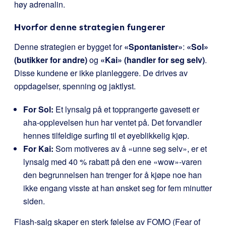
høy adrenalin.
Hvorfor denne strategien fungerer
Denne strategien er bygget for
«Spontanister»
:
«Sol»
(butikker for andre)
og
«Kai» (handler for seg selv)
.
Disse kundene er ikke planleggere. De drives av
oppdagelser, spenning og jaktlyst.
For Sol:
Et lynsalg på et topprangerte gavesett er
aha-opplevelsen hun har ventet på. Det forvandler
hennes tilfeldige surfing til et øyeblikkelig kjøp.
For Kai:
Som motiveres av å «unne seg selv», er et
lynsalg med 40 % rabatt på den ene «wow»-varen
den begrunnelsen han trenger for å kjøpe noe han
ikke engang visste at han ønsket seg for fem minutter
siden.
Flash-salg skaper en sterk følelse av FOMO (Fear of