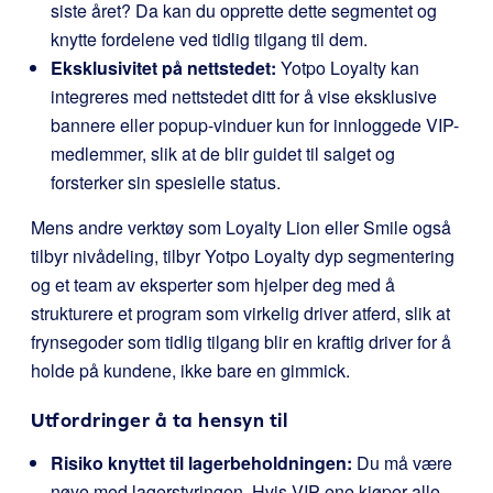
siste året? Da kan du opprette dette segmentet og
knytte fordelene ved tidlig tilgang til dem.
Eksklusivitet på nettstedet:
Yotpo Loyalty kan
integreres med nettstedet ditt for å vise eksklusive
bannere eller popup-vinduer kun for innloggede VIP-
medlemmer, slik at de blir guidet til salget og
forsterker sin spesielle status.
Mens andre verktøy som Loyalty Lion eller Smile også
tilbyr nivådeling, tilbyr Yotpo Loyalty dyp segmentering
og et team av eksperter som hjelper deg med å
strukturere et program som virkelig driver atferd, slik at
frynsegoder som tidlig tilgang blir en kraftig driver for å
holde på kundene, ikke bare en gimmick.
Utfordringer å ta hensyn til
Risiko knyttet til lagerbeholdningen:
Du må være
nøye med lagerstyringen. Hvis VIP-ene kjøper alle