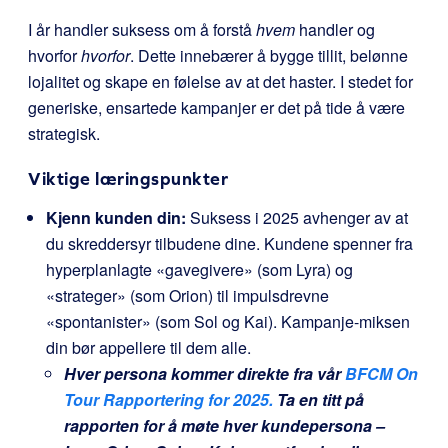
I år handler suksess om å forstå
hvem
handler og
hvorfor
hvorfor
. Dette innebærer å bygge tillit, belønne
lojalitet og skape en følelse av at det haster. I stedet for
generiske, ensartede kampanjer er det på tide å være
strategisk.
Viktige læringspunkter
Kjenn kunden din:
Suksess i 2025 avhenger av at
du skreddersyr tilbudene dine. Kundene spenner fra
hyperplanlagte «gavegivere» (som Lyra) og
«strateger» (som Orion) til impulsdrevne
«spontanister» (som Sol og Kai). Kampanje-miksen
din bør appellere til dem alle.
Hver persona kommer direkte fra vår
BFCM On
Tour Rapportering for 2025.
Ta en titt på
rapporten for å møte hver kundepersona –