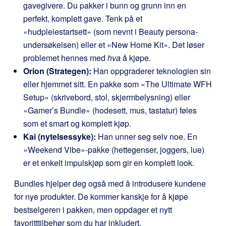
gavegivere. Du pakker i bunn og grunn inn en
perfekt, komplett gave. Tenk på et
«hudpleiestartsett» (som nevnt i Beauty persona-
undersøkelsen) eller et «New Home Kit». Det løser
problemet hennes med
hva
å kjøpe.
Orion (Strategen):
Han oppgraderer teknologien sin
eller hjemmet sitt. En pakke som «The Ultimate WFH
Setup» (skrivebord, stol, skjermbelysning) eller
«Gamer’s Bundle» (hodesett, mus, tastatur) føles
som et smart og komplett kjøp.
Kai (nytelsessyke):
Han unner seg selv noe. En
«Weekend Vibe»-pakke (hettegenser, joggers, lue)
er et enkelt impulskjøp som gir en komplett look.
Bundles hjelper deg også med å introdusere kundene
for nye produkter. De kommer kanskje for å kjøpe
bestselgeren i pakken, men oppdager et nytt
favoritttilbehør som du har inkludert.