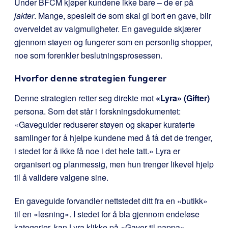
Under BFCM kjøper kundene ikke bare – de er på
jakter
. Mange, spesielt de som skal gi bort en gave, blir
overveldet av valgmuligheter. En gaveguide skjærer
gjennom støyen og fungerer som en personlig shopper,
noe som forenkler beslutningsprosessen.
Hvorfor denne strategien fungerer
Denne strategien retter seg direkte mot
«Lyra» (Gifter)
persona. Som det står i forskningsdokumentet:
«Gaveguider reduserer støyen og skaper kuraterte
samlinger for å hjelpe kundene med å få det de trenger,
i stedet for å ikke få noe i det hele tatt.» Lyra er
organisert og planmessig, men hun trenger likevel hjelp
til å validere valgene sine.
En gaveguide forvandler nettstedet ditt fra en «butikk»
til en «løsning». I stedet for å bla gjennom endeløse
kategorier, kan Lyra klikke på «Gaver til pappa»,