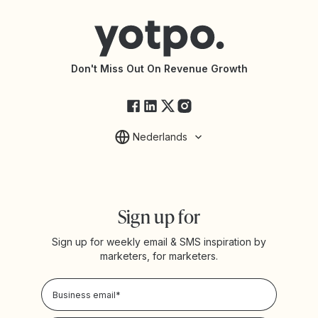
Connect with an Agency
Yotpo vs Rivo
Accessibility Statement
API Documentation
API Changelog
Yotpo Status
Don't Miss Out On Revenue Growth
FAQs
Nederlands
Sign up for
Sign up for weekly email & SMS inspiration by
marketers, for marketers.