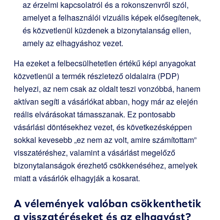
az érzelmi kapcsolatról és a rokonszenvről szól,
amelyet a felhasználói vizuális képek elősegítenek,
és közvetlenül küzdenek a bizonytalanság ellen,
amely az elhagyáshoz vezet.
Ha ezeket a felbecsülhetetlen értékű képi anyagokat
közvetlenül a termék részletező oldalaira (PDP)
helyezi, az nem csak az oldalt teszi vonzóbbá, hanem
aktívan segíti a vásárlókat abban, hogy már az elején
reális elvárásokat támasszanak. Ez pontosabb
vásárlási döntésekhez vezet, és következésképpen
sokkal kevesebb „ez nem az volt, amire számítottam”
visszatéréshez, valamint a vásárlást megelőző
bizonytalanságok érezhető csökkenéséhez, amelyek
miatt a vásárlók elhagyják a kosarat.
A vélemények valóban csökkenthetik
a visszatéréseket és az elhagyást?