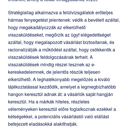
Stratégiailag alkalmazva a felülvizsgálatok erőteljes
hármas fenyegetést jelentenek: védik a bevételt azáltal,
hogy megakadályozzák az elkerülhető
visszaküldéseket, megőrzik az ügyf elégedettséget
azáltal, hogy megalapozott vásárlást biztosítanak, és
racionalizálják a működést azáltal, hogy csökkentik a
visszaküldések feldolgozásának terheit. A
visszaküldések mindig részei lesznek az e-
kereskedelemnek, de jelentős részük teljesen
elkerülhető. A leghatékonyabb megelőzés a kiváló
tájékoztatással kezdődik, amelyet a legmegbízhatóbb
hangon keresztül adnak át: a vásárlók saját hangján
keresztül. Ha a márkák hiteles, részletes
véleményeken keresztül előre foglalkoznak ezekkel a
kétségekkel, a potenciális vásárlástól való elállást
befejezett eladásokká alakíthatják.