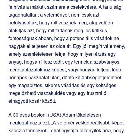
felhívás a márkák számára a cselekvésre. A tanulság
tagadhatatlan: a vélemények nem csak azt
befolyásolják, hogy mit vesznek meg; alapvetően
alakítják azt, hogy mit tartanak meg, és kritikus
fontosságúak abban, hogy a potenciális vásárlók ne
hagyják el teljesen az oldalát. Egy jól megírt vélemény,
amely szemléletesen leírja, hogy milyen érzés egy
anyag, hogyan illeszkedik egy termék a szabványos
mérettáblázatokhoz képest, vagy hogyan teljesít több
hónapos használat után, döntő különbséget jelenthet
egy magabiztos, sikeres vásárlás és egy költséges,
megelőzhető visszaküldés vagy egy frusztráló
elhagyott kosár között.
A 30 éves bostoni (USA) Adam tökéletesen
megfogalmazta ezt: „A véleményekkel reálisabb képet
kapsz a termékről. Tehát egyfajta bizonyíték arra, hogy