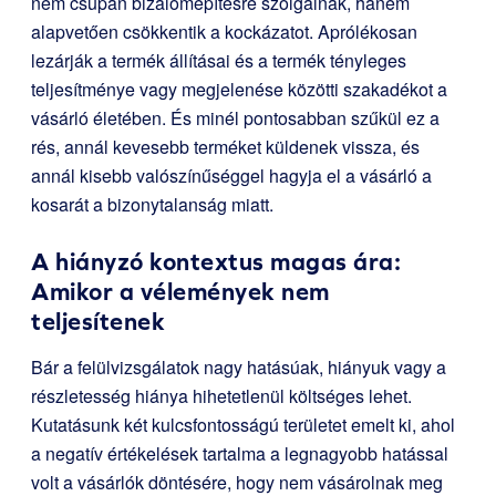
nem csupán bizalomépítésre szolgálnak, hanem
alapvetően csökkentik a kockázatot. Aprólékosan
lezárják a termék állításai és a termék tényleges
teljesítménye vagy megjelenése közötti szakadékot a
vásárló életében. És minél pontosabban szűkül ez a
rés, annál kevesebb terméket küldenek vissza, és
annál kisebb valószínűséggel hagyja el a vásárló a
kosarát a bizonytalanság miatt.
A hiányzó kontextus magas ára:
Amikor a vélemények nem
teljesítenek
Bár a felülvizsgálatok nagy hatásúak, hiányuk vagy a
részletesség hiánya hihetetlenül költséges lehet.
Kutatásunk két kulcsfontosságú területet emelt ki, ahol
a negatív értékelések tartalma a legnagyobb hatással
volt a vásárlók döntésére, hogy nem vásárolnak meg