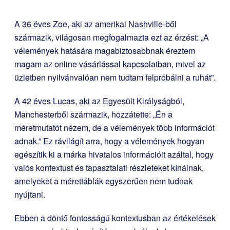
A 36 éves Zoe, aki az amerikai Nashville-ből
származik, világosan megfogalmazta ezt az érzést: „A
vélemények hatására magabiztosabbnak éreztem
magam az online vásárlással kapcsolatban, mivel az
üzletben nyilvánvalóan nem tudtam felpróbálni a ruhát”.
A 42 éves Lucas, aki az Egyesült Királyságból,
Manchesterből származik, hozzátette: „Én a
méretmutatót nézem, de a vélemények több információt
adnak.” Ez rávilágít arra, hogy a vélemények hogyan
egészítik ki a márka hivatalos információit azáltal, hogy
valós kontextust és tapasztalati részleteket kínálnak,
amelyeket a mérettáblák egyszerűen nem tudnak
nyújtani.
Ebben a döntő fontosságú kontextusban az értékelések