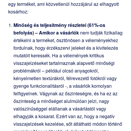
egy terméket, ami közvetlenül hozzájárul az elhagyott
kosárhoz:
Minőség és teljesítmény részletei (61%-os
befolyás) – Amikor a vásárlók
nem tudják fizikailag
értékelni a terméket, ösztönösen a véleményekhez
fordulnak, hogy érzékszervi jeleket és a kivitelezés
mutatóit keressék. Ha a vélemények kritikus
visszajelzéseket tartalmaznak alapvető minőségi
problémákról – például olcsó anyagokról,
kényelmetlen textúrákról, félrevezető fotókról vagy
gyenge funkcionalitásról -, a vásárlók komolyan
felfigyelnek. Vágynak az őszinteségre, és ha ez az
őszinteség a minőséget alulmúlóan jelzi, nagy
valószínűséggel elállanak a vásárlástól vagy
elhagyják a kosarat. Ezért van az, hogy a negatív
visszajelzések kezelése, sőt átlátható módon történő