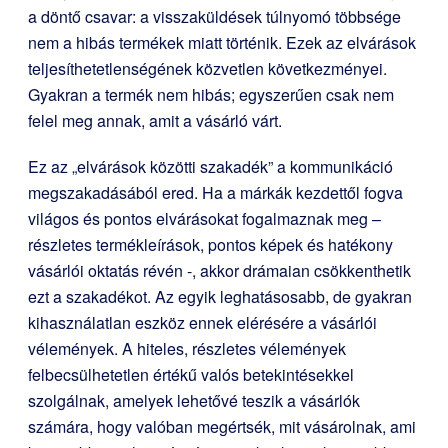
a döntő csavar: a visszaküldések túlnyomó többsége
nem a hibás termékek miatt történik. Ezek az elvárások
teljesíthetetlenségének közvetlen következményei.
Gyakran a termék nem hibás; egyszerűen csak nem
felel meg annak, amit a vásárló várt.
Ez az „elvárások közötti szakadék” a kommunikáció
megszakadásából ered. Ha a márkák kezdettől fogva
világos és pontos elvárásokat fogalmaznak meg –
részletes termékleírások, pontos képek és hatékony
vásárlói oktatás révén -, akkor drámaian csökkenthetik
ezt a szakadékot. Az egyik leghatásosabb, de gyakran
kihasználatlan eszköz ennek elérésére a vásárlói
vélemények. A hiteles, részletes vélemények
felbecsülhetetlen értékű valós betekintésekkel
szolgálnak, amelyek lehetővé teszik a vásárlók
számára, hogy valóban megértsék, mit vásárolnak, ami