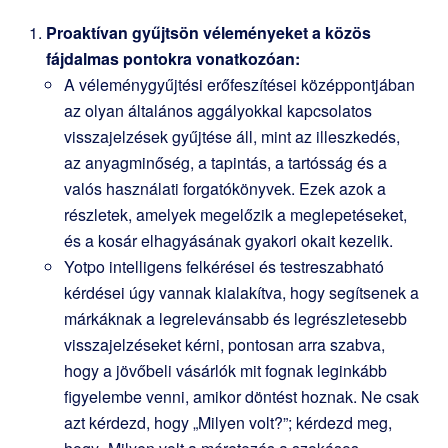
Proaktívan gyűjtsön véleményeket a közös
fájdalmas pontokra vonatkozóan:
A véleménygyűjtési erőfeszítései középpontjában
az olyan általános aggályokkal kapcsolatos
visszajelzések gyűjtése áll, mint az illeszkedés,
az anyagminőség, a tapintás, a tartósság és a
valós használati forgatókönyvek. Ezek azok a
részletek, amelyek megelőzik a meglepetéseket,
és a kosár elhagyásának gyakori okait kezelik.
Yotpo intelligens felkérései és testreszabható
kérdései úgy vannak kialakítva, hogy segítsenek a
márkáknak a legrelevánsabb és legrészletesebb
visszajelzéseket kérni, pontosan arra szabva,
hogy a jövőbeli vásárlók mit fognak leginkább
figyelembe venni, amikor döntést hoznak. Ne csak
azt kérdezd, hogy „Milyen volt?”; kérdezd meg,