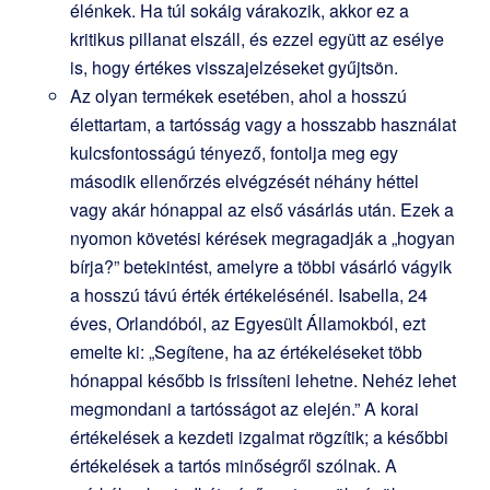
élénkek. Ha túl sokáig várakozik, akkor ez a
kritikus pillanat elszáll, és ezzel együtt az esélye
is, hogy értékes visszajelzéseket gyűjtsön.
Az olyan termékek esetében, ahol a hosszú
élettartam, a tartósság vagy a hosszabb használat
kulcsfontosságú tényező, fontolja meg egy
második ellenőrzés elvégzését néhány héttel
vagy akár hónappal az első vásárlás után. Ezek a
nyomon követési kérések megragadják a „hogyan
bírja?” betekintést, amelyre a többi vásárló vágyik
a hosszú távú érték értékelésénél. Isabella, 24
éves, Orlandóból, az Egyesült Államokból, ezt
emelte ki: „Segítene, ha az értékeléseket több
hónappal később is frissíteni lehetne. Nehéz lehet
megmondani a tartósságot az elején.” A korai
értékelések a kezdeti izgalmat rögzítik; a későbbi
értékelések a tartós minőségről szólnak. A