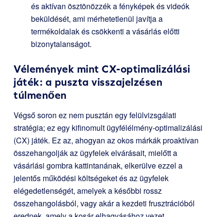
és aktívan ösztönözzék a fényképek és videók
beküldését, ami mérhetetlenül javítja a
termékoldalak és csökkenti a vásárlás előtti
bizonytalanságot.
Vélemények mint CX-optimalizálási
játék: a puszta visszajelzésen
túlmenően
Végső soron ez nem pusztán egy felülvizsgálati
stratégia; ez egy kifinomult ügyfélélmény-optimalizálási
(CX) játék. Ez az, ahogyan az okos márkák proaktívan
összehangolják az ügyfelek elvárásait, mielőtt a
vásárlási gombra kattintanának, elkerülve ezzel a
jelentős működési költségeket és az ügyfelek
elégedetlenségét, amelyek a későbbi rossz
összehangolásból, vagy akár a kezdeti frusztrációból
erednek, amely a kosár elhagyásához vezet.