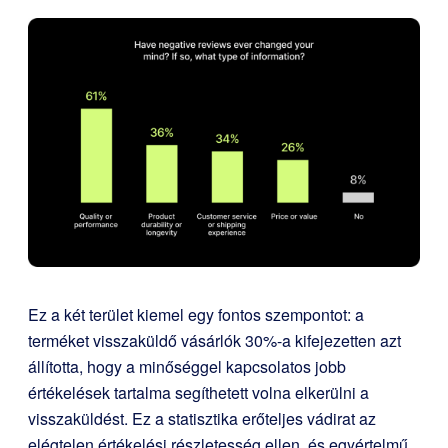
Ez a két terület kiemel egy fontos szempontot: a
terméket visszaküldő vásárlók 30%-a kifejezetten azt
állította, hogy a minőséggel kapcsolatos jobb
értékelések tartalma segíthetett volna elkerülni a
visszaküldést. Ez a statisztika erőteljes vádirat az
elégtelen értékelési részletesség ellen, és egyértelmű