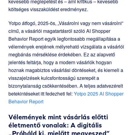
kevesebb meglepetést és – ami kritikus – kevesebb
költséges visszaküldést eredményez.
Yotpo átfogó, 2025-ös, „Vásárolni vagy nem vásárolni”
című, a vásárlói magatartásról szóló AI Shopper
Behavior Report egyik legfontosabb megállapítása a
vélemények erejének mélyreható vizsgálata a vásárlói
megbánás mérséklése érdekében. Ez az alapvető
jelentés feltárja, hogy a modern vásárlók hogyan
hoznak magabiztos vásárlási döntéseket, és kiemeli a
visszajelzések kulcsfontosságú szerepét a
bizonytalanság csökkentésében. A teljes adatvezérelt
betekintéseket itt fedezheti fel:
Yotpo 2025 AI Shopper
Behavior Report
Vélemények mint vásárlás előtti
életmentő vonalak: A digitális
„Próbáld ki, mielőtt megveszed”