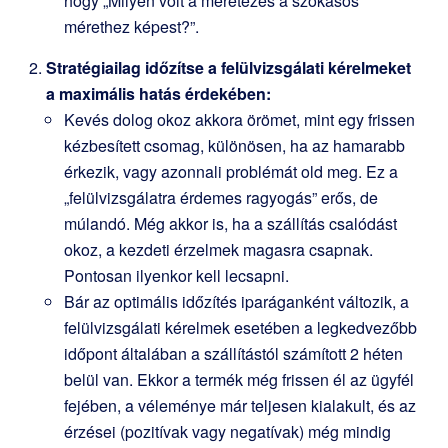
hogy „Milyen volt a méretezés a szokásos
mérethez képest?”.
Stratégiailag időzítse a felülvizsgálati kérelmeket
a maximális hatás érdekében:
Kevés dolog okoz akkora örömet, mint egy frissen
kézbesített csomag, különösen, ha az hamarabb
érkezik, vagy azonnali problémát old meg. Ez a
„felülvizsgálatra érdemes ragyogás” erős, de
múlandó. Még akkor is, ha a szállítás csalódást
okoz, a kezdeti érzelmek magasra csapnak.
Pontosan ilyenkor kell lecsapni.
Bár az optimális időzítés iparáganként változik, a
felülvizsgálati kérelmek esetében a legkedvezőbb
időpont általában a szállítástól számított 2 héten
belül van. Ekkor a termék még frissen él az ügyfél
fejében, a véleménye már teljesen kialakult, és az
érzései (pozitívak vagy negatívak) még mindig