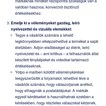
márkáknak mindkét nézőpontra szükségük van a
valóban hasznos, konverziót ösztönző
értékelésekhez.
Emelje ki a véleményeket gazdag, leíró
nyelvezettel és vizuális elemekkel:
Tegye a vásárlók számára a lehető
legkönnyebben elképzelhetővé a terméket a saját
életükben. Adjon elsőbbséget az élénk, leíró
nyelvezetet és – ami kritikus – a felhasználók által
készített fényképeket és videókat tartalmazó
értékeléseknek.
Yotpo e-mailben küldött véleménykérései
leegyszerűsítik a folyamatot, lehetővé téve a
vásárlók számára, hogy válaszoljanak anélkül,
hogy elhagynák a postaládájukat. A márkák
egyedi kérdéseket is használhatnak ezekben a
kérésekben, hogy részletes válaszokat kérjenek,