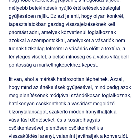
mélyebb betekintések nyújtó értékelések stratégiai
gyűjtésében rejlik. Ez azt jelenti, hogy olyan konkrét,
tapasztalatokban gazdag visszajelzéseknek kell
prioritást adni, amelyek közvetlenül foglalkoznak
azokkal a szempontokkal, amelyeket a vásárlók nem
tudnak fizikailag felmérni a vásárlás előtt: a textúra, a
tényleges viselet, a belső minőség és a valós világbeli
pontosság a marketingképekhez képest.
Itt van, ahol a márkák határozottan léphetnek. Azzal,
hogy mind az értékelések gyűjtésével, mind pedig azok
megjelenítésének módjával szándékosan foglalkoznak,
hatékonyan csökkenthetik a vásárlást megelőző
bizonytalanságot, szakértő módon irányíthatják a
vásárlási döntéseket, és a kosárelhagyás
csökkentésével jelentősen csökkenthetik a
visszaküldési arányt, valamint javíthatják a konverziót.