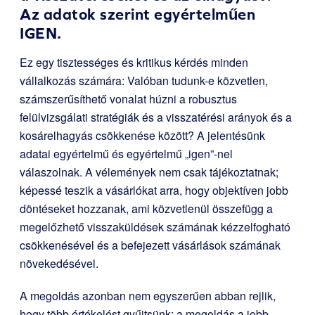
Az adatok szerint egyértelműen
IGEN.
Ez egy tisztességes és kritikus kérdés minden
vállalkozás számára: Valóban tudunk-e közvetlen,
számszerűsíthető vonalat húzni a robusztus
felülvizsgálati stratégiák és a visszatérési arányok és a
kosárelhagyás csökkenése között? A jelentésünk
adatai egyértelmű és egyértelmű „igen”-nel
válaszolnak. A vélemények nem csak tájékoztatnak;
képessé teszik a vásárlókat arra, hogy objektíven jobb
döntéseket hozzanak, ami közvetlenül összefügg a
megelőzhető visszaküldések számának kézzelfogható
csökkenésével és a befejezett vásárlások számának
növekedésével.
A megoldás azonban nem egyszerűen abban rejlik,
hogy több értékelést gyűjtsünk; a megoldás a jobb,