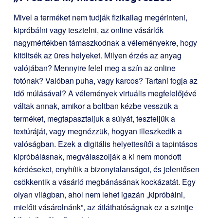
Mivel a terméket nem tudják fizikailag megérinteni,
kipróbálni vagy tesztelni, az online vásárlók
nagymértékben támaszkodnak a véleményekre, hogy
kitöltsék az üres helyeket. Milyen érzés az anyag
valójában? Mennyire felel meg a szín az online
fotónak? Valóban puha, vagy karcos? Tartani fogja az
idő múlásával? A vélemények virtuális megfelelőjévé
váltak annak, amikor a boltban kézbe vesszük a
terméket, megtapasztaljuk a súlyát, teszteljük a
textúráját, vagy megnézzük, hogyan illeszkedik a
valóságban. Ezek a digitális helyettesítői a tapintásos
kipróbálásnak, megválaszolják a ki nem mondott
kérdéseket, enyhítik a bizonytalanságot, és jelentősen
csökkentik a vásárló megbánásának kockázatát. Egy
olyan világban, ahol nem lehet igazán „kipróbálni,
mielőtt vásárolnánk”, az átláthatóságnak ez a szintje