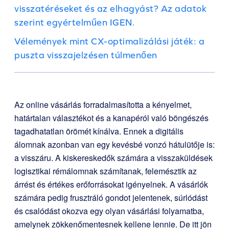
visszatéréseket és az elhagyást? Az adatok
szerint egyértelműen IGEN.
Vélemények mint CX-optimalizálási játék: a
puszta visszajelzésen túlmenően
Az online vásárlás forradalmasította a kényelmet,
határtalan választékot és a kanapéról való böngészés
tagadhatatlan örömét kínálva. Ennek a digitális
álomnak azonban van egy kevésbé vonzó hátulütője is:
a visszáru. A kiskereskedők számára a visszaküldések
logisztikai rémálomnak számítanak, felemésztik az
árrést és értékes erőforrásokat igényelnek. A vásárlók
számára pedig frusztráló gondot jelentenek, súrlódást
és csalódást okozva egy olyan vásárlási folyamatba,
amelynek zökkenőmentesnek kellene lennie. De itt jön