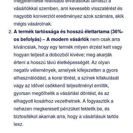
megjelenítése reálisabb elvárásokat támaszt a
vásárlókkal szemben, ami kevesebb visszatérést és
nagyobb konverziót eredményez azok számára, akik
mégis vásárolnak.
A termék tartóssága és hosszú élettartama (36%-
os befolyás) – A modern vásárlók
nem csak arra
kíváncsiak, hogy egy termék milyen érzést kelt vagy
hogyan teljesít a dobozból kivéve; meg akarják
érteni a hosszú távú életképességét. Az olyan
negatív vélemények, amelyek kifejezetten a gyors
elhasználódást, a korai törést, a színek kifakulását
vagy az idővel csökkenő teljesítményt említik,
gyorsan megölhetik a vásárlási döntést, és az
elhagyott kosárhoz vezethetnek. A fogyasztók a
nehezen megkeresett pénzüket fektetik be, és
biztosítékot akarnak arra, hogy a vásárlásuk tartós
lesz.