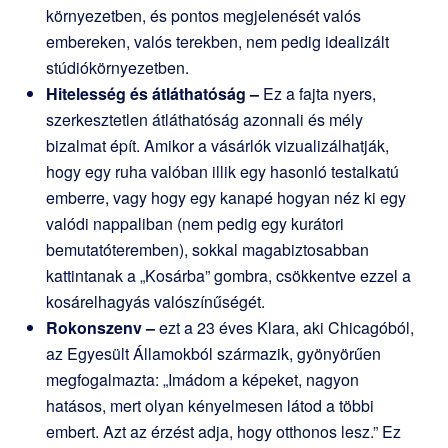
környezetben, és pontos megjelenését valós
embereken, valós terekben, nem pedig idealizált
stúdiókörnyezetben.
Hitelesség és átláthatóság –
Ez a fajta nyers,
szerkesztetlen átláthatóság azonnali és mély
bizalmat épít. Amikor a vásárlók vizualizálhatják,
hogy egy ruha valóban illik egy hasonló testalkatú
emberre, vagy hogy egy kanapé hogyan néz ki egy
valódi nappaliban (nem pedig egy kurátori
bemutatóteremben), sokkal magabiztosabban
kattintanak a „Kosárba” gombra, csökkentve ezzel a
kosárelhagyás valószínűségét.
Rokonszenv –
ezt a 23 éves Klara, aki Chicagóból,
az Egyesült Államokból származik, gyönyörűen
megfogalmazta: „Imádom a képeket, nagyon
hatásos, mert olyan kényelmesen látod a többi
embert. Azt az érzést adja, hogy otthonos lesz.” Ez