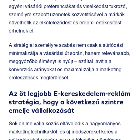
egyéni vásárlói preferenciákat és viselkedést tükröző,
személyre szabott üzenetek közvetítésével a márkák
növelhetik az elköteleződést és érdemi értékesítést
érhetnek el.
A stratégiai személyre szabás nem csak a súrlódást
minimalizálja a vásárlási út során, hanem relevánsabb,
meggyőzőbb élményt is nyújt – ezáltal javítja a
konverziós arányokat és maximalizálja a marketing
erőfeszítések megtérülését.
Az öt legjobb E-kereskedelem-reklám
stratégia, hogy a következő szintre
emelje vállalkozását
Sok online vállalkozás eltávolodik a hagyományos
marketingtechnikáktól, és új módszereket keres a
működés skálázására és az értékesítés növelésére.