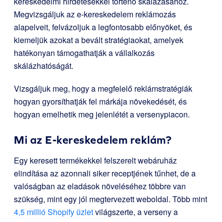
kereskedelmi hirdetésekkel történő skálázásához.
Megvizsgáljuk az e-kereskedelem reklámozás
alapelveit, felvázoljuk a legfontosabb előnyöket, és
kiemeljük azokat a bevált stratégiaokat, amelyek
hatékonyan támogathatják a vállalkozás
skálázhatóságát.
Vizsgáljuk meg, hogy a megfelelő reklámstratégiák
hogyan gyorsíthatják fel márkája növekedését, és
hogyan emelhetik meg jelenlétét a versenypiacon.
Mi az E-kereskedelem reklám?
Egy keresett termékekkel felszerelt webáruház
elindítása az azonnali siker receptjének tűnhet, de a
valóságban az eladások növeléséhez többre van
szükség, mint egy jól megtervezett weboldal. Több mint
4,5 millió Shopify üzlet
világszerte, a verseny a