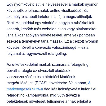
Egy nyomkövető süti elhelyezésével a márkák nyomon
követhetik e felhasználók online viselkedését, és
személyre szabott tartalommal újra megszólíthatják
őket. Ha például egy vásárló elhagyja a ruhákkal teli
kosarát, később más weboldalakon vagy platformokon
is találkozhat olyan hirdetésekkel, amelyek pontosan
ezeket a termékeket tartalmazzák. Ez a célzott nyomon
követés növeli a konverzió valószínűségét – ez a
folyamat az úgynevezett retargeting.
Az e-kereskedelmi márkák számára a retargeting
bevált stratégia az elvesztett eladások
visszaszerzésére és a hirdetési kiadások
megtérülésének (ROAS) növelésére. Valójában,
A
marketingesek 20%-a
dedikált költségvetést különít el
retargeting kampányokra, míg 50% tervezi a
befektetések növelését, felismerve annak értékét a