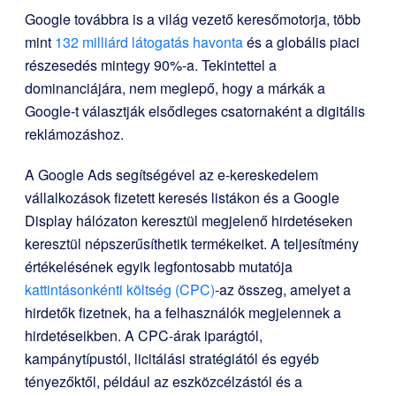
Google továbbra is a világ vezető keresőmotorja, több
mint
132 milliárd látogatás havonta
és a globális piaci
részesedés mintegy 90%-a. Tekintettel a
dominanciájára, nem meglepő, hogy a márkák a
Google-t választják elsődleges csatornaként a digitális
reklámozáshoz.
A Google Ads segítségével az e-kereskedelem
vállalkozások fizetett keresés listákon és a Google
Display hálózaton keresztül megjelenő hirdetéseken
keresztül népszerűsíthetik termékeiket. A teljesítmény
értékelésének egyik legfontosabb mutatója
kattintásonkénti költség (CPC)
-az összeg, amelyet a
hirdetők fizetnek, ha a felhasználók megjelennek a
hirdetéseikben. A CPC-árak iparágtól,
kampánytípustól, licitálási stratégiától és egyéb
tényezőktől, például az eszközcélzástól és a