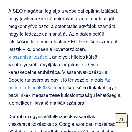
A SEO magában foglalja a weboldal optimalizálását,
hogy javítsa a keresőmotorokban való láthatóságát,
megkönnyítve ezzel a potenciális ügyfelek számára,
hogy felfedezzék a márkáját. Az oldalon belüli
taktikákon túl a nem oldalsó SEO is kritikus szerepet
játszik – különösen a következőkben.
Visszahivatkozások
, amelyek hiteles külső
webhelyekről irányítják a forgalmat az Ön e-
kereskedelmi áruházába. Visszahivatkozások a
Google rangsorolás egyik fő tényezője, mégis
Az
online tartalmak 94%-a
nem kap külső linkeket, így a
backlinkek megszerzése kulcsfontosságú lehetőség a
kiemelkedni kívánó márkák számára.
Korábban egyes vállalkozások vásároltak
visszahivatkozásokat; a Google azonban mostanában
büntet a fizetett backlink-rendszerekért, és a hiteles,