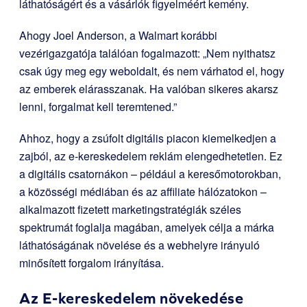
láthatóságért és a vásárlók figyelméért kemény.
Ahogy Joel Anderson, a Walmart korábbi
vezérigazgatója találóan fogalmazott: „Nem nyithatsz
csak úgy meg egy weboldalt, és nem várhatod el, hogy
az emberek elárasszanak. Ha valóban sikeres akarsz
lenni, forgalmat kell teremtened.”
Ahhoz, hogy a zsúfolt digitális piacon kiemelkedjen a
zajból, az e-kereskedelem reklám elengedhetetlen. Ez
a digitális csatornákon – például a keresőmotorokban,
a közösségi médiában és az affiliate hálózatokon –
alkalmazott fizetett marketingstratégiák széles
spektrumát foglalja magában, amelyek célja a márka
láthatóságának növelése és a webhelyre irányuló
minősített forgalom irányítása.
Az E-kereskedelem növekedése