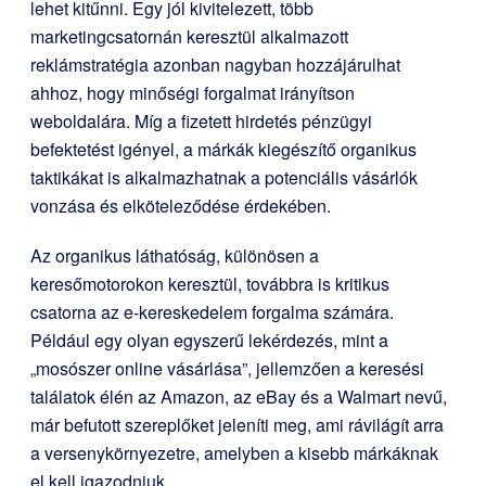
lehet kitűnni. Egy jól kivitelezett, több
marketingcsatornán keresztül alkalmazott
reklámstratégia azonban nagyban hozzájárulhat
ahhoz, hogy minőségi forgalmat irányítson
weboldalára. Míg a fizetett hirdetés pénzügyi
befektetést igényel, a márkák kiegészítő organikus
taktikákat is alkalmazhatnak a potenciális vásárlók
vonzása és elköteleződése érdekében.
Az organikus láthatóság, különösen a
keresőmotorokon keresztül, továbbra is kritikus
csatorna az e-kereskedelem forgalma számára.
Például egy olyan egyszerű lekérdezés, mint a
„mosószer online vásárlása”, jellemzően a keresési
találatok élén az Amazon, az eBay és a Walmart nevű,
már befutott szereplőket jeleníti meg, ami rávilágít arra
a versenykörnyezetre, amelyben a kisebb márkáknak
el kell igazodniuk.