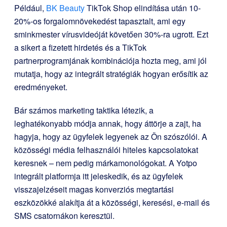
Például,
BK Beauty
TikTok Shop elindítása után 10-
20%-os forgalomnövekedést tapasztalt, ami egy
sminkmester vírusvideóját követően 30%-ra ugrott. Ezt
a sikert a fizetett hirdetés és a TikTok
partnerprogramjának kombinációja hozta meg, ami jól
mutatja, hogy az integrált stratégiák hogyan erősítik az
eredményeket.
Bár számos marketing taktika létezik, a
leghatékonyabb módja annak, hogy áttörje a zajt, ha
hagyja, hogy az ügyfelek legyenek az Ön szószólói. A
közösségi média felhasználói hiteles kapcsolatokat
keresnek – nem pedig márkamonológokat. A Yotpo
integrált platformja itt jeleskedik, és az ügyfelek
visszajelzéseit magas konverziós megtartási
eszközökké alakítja át a közösségi, keresési, e-mail és
SMS csatornákon keresztül.