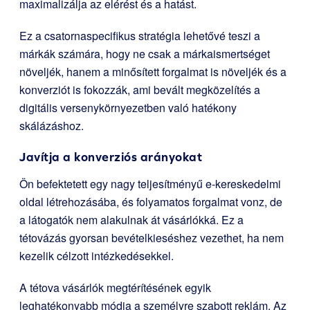
maximalizálja az elérést és a hatást.
Ez a csatornaspecifikus stratégia lehetővé teszi a
márkák számára, hogy ne csak a márkaismertséget
növeljék, hanem a minősített forgalmat is növeljék és a
konverziót is fokozzák, ami bevált megközelítés a
digitális versenykörnyezetben való hatékony
skálázáshoz.
Javítja a konverziós arányokat
Ön befektetett egy nagy teljesítményű e-kereskedelmi
oldal létrehozásába, és folyamatos forgalmat vonz, de
a látogatók nem alakulnak át vásárlókká. Ez a
tétovázás gyorsan bevételkieséshez vezethet, ha nem
kezelik célzott intézkedésekkel.
A tétova vásárlók megtérítésének egyik
leghatékonyabb módja a személyre szabott reklám. Az