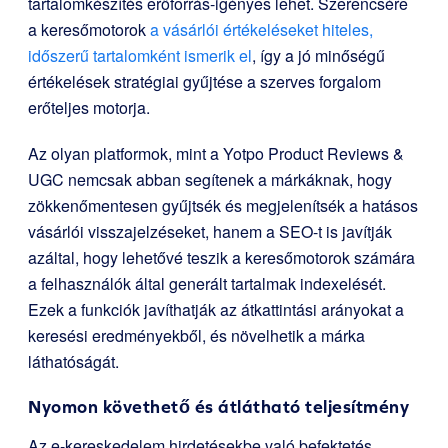
tartalomkészítés erőforrás-igényes lehet. Szerencsére
a keresőmotorok
a vásárlói értékeléseket hiteles,
időszerű tartalomként ismerik el
, így a jó minőségű
értékelések stratégiai gyűjtése a szerves forgalom
erőteljes motorja.
Az olyan platformok, mint a Yotpo Product Reviews &
UGC nemcsak abban segítenek a márkáknak, hogy
zökkenőmentesen gyűjtsék és megjelenítsék a hatásos
vásárlói visszajelzéseket, hanem a SEO-t is javítják
azáltal, hogy lehetővé teszik a keresőmotorok számára
a felhasználók által generált tartalmak indexelését.
Ezek a funkciók javíthatják az átkattintási arányokat a
keresési eredményekből, és növelhetik a márka
láthatóságát.
Nyomon követhető és átlátható teljesítmény
Az e-kereskedelem hirdetésekbe való befektetés