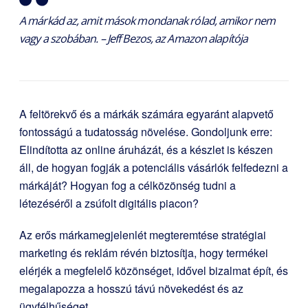
A márkád az, amit mások mondanak rólad, amikor nem
vagy a szobában. – Jeff Bezos, az Amazon alapítója
A feltörekvő és a márkák számára egyaránt alapvető
fontosságú a tudatosság növelése. Gondoljunk erre:
Elindította az online áruházát, és a készlet is készen
áll, de hogyan fogják a potenciális vásárlók felfedezni a
márkáját? Hogyan fog a célközönség tudni a
létezéséről a zsúfolt digitális piacon?
Az erős márkamegjelenlét megteremtése stratégiai
marketing és reklám révén biztosítja, hogy termékei
elérjék a megfelelő közönséget, idővel bizalmat épít, és
megalapozza a hosszú távú növekedést és az
ügyfélhűséget.