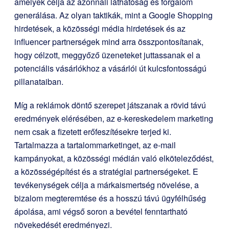
amelyek célja az azonnali láthatóság és forgalom
generálása. Az olyan taktikák, mint a Google Shopping
hirdetések, a közösségi média hirdetések és az
influencer partnerségek mind arra összpontosítanak,
hogy célzott, meggyőző üzeneteket juttassanak el a
potenciális vásárlókhoz a vásárlói út kulcsfontosságú
pillanataiban.
Míg a reklámok döntő szerepet játszanak a rövid távú
eredmények elérésében, az e-kereskedelem marketing
nem csak a fizetett erőfeszítésekre terjed ki.
Tartalmazza a tartalommarketinget, az e-mail
kampányokat, a közösségi médián való elköteleződést,
a közösségépítést és a stratégiai partnerségeket. E
tevékenységek célja a márkaismertség növelése, a
bizalom megteremtése és a hosszú távú ügyfélhűség
ápolása, ami végső soron a bevétel fenntartható
növekedését eredményezi.