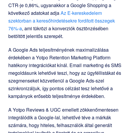
CTR-je 0,86%, ugyanakkor a Google Shopping a
következő adatokat adja
Az E-kereskedelem
szektorban a keresőhirdetésekre fordított összegek
76%-a
, ami tükrözi a konverziók ösztönzésében
betöltött jelentős szerepét.
A Google Ads teljesítményének maximalizálása
érdekében a Yotpo Retention Marketing Platform
hatékony integrációkat kínál. Email marketing és SMS
megoldásunk lehetővé teszi, hogy az ügyféllistákat és
szegmenseket közvetlenül a Google Ads-szel
szinkronizáljuk, így pontos célzást tesz lehetővé a
kampányok erősebb teljesítménye érdekében.
A Yotpo Reviews & UGC emellett zökkenőmentesen
integrálódik a Google-lal, lehetővé téve a márkák
számára, hogy hiteles, felhasználók által generált
tartalmakkal javítsák a fizetett és az organikus