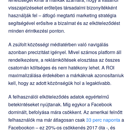
visszajelzéseket erőteljes társadalmi bizonyítékként
használják fel – átfogó megtartó marketing stratégia
segítségével erősítve a bizalmat és az elköteleződést
minden érintkezési ponton.
A zsúfolt közösségi médiatérben való navigálás
azonban precizitást igényel. Mivel számos platform áll
rendelkezésre, a reklámköltések elosztása az összes
csatornán költséges és nem hatékony lehet. A ROI
maximalizálása érdekében a márkáknak azonosítaniuk
kell, hogy az adott közönségük hol a legaktívabb.
A felhasználói elköteleződés adatok egyértelmű
betekintéseket nyújtanak. Míg egykor a Facebook
dominált, befolyása mára csökkent. Az amerikai felnőtt
felhasználók ma már átlagosan csak
33 perc naponta
a
Facebookon – ez 20%-os csökkenés 2017 óta -, és