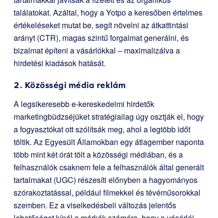
találatokat. Azáltal, hogy a Yotpo a keresőben értelmes
értékeléseket mutat be, segít növelni az átkattintási
arányt (CTR), magas szintű forgalmat generálni, és
bizalmat építeni a vásárlókkal – maximalizálva a
hirdetési kiadások hatását.
2. Közösségi média reklám
A legsikeresebb e-kereskedelmi hirdetők
marketingbüdzséjüket stratégiailag úgy osztják el, hogy
a fogyasztókat ott szólítsák meg, ahol a legtöbb időt
töltik. Az Egyesült Államokban egy átlagember naponta
több mint két órát tölt a közösségi médiában, és a
felhasználók csaknem fele a felhasználók által generált
tartalmakat (UGC) részesíti előnyben a hagyományos
szórakoztatással, például filmekkel és tévéműsorokkal
szemben. Ez a viselkedésbeli változás jelentős
lehetőséget kínál a márkák számára, hogy a vásárlói