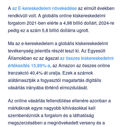
A
az E-kereskedelem növekedése
az elmúlt években
rendkívüli volt. A globális online kiskereskedelmi
forgalom 2021-ben elérte a 4,98 billió dollárt, 2024-re
pedig ez a szám 5,8 billió dollárra ugrott.
Ma az e-kereskedelem a globális kiskereskedelmi
tevékenység jelentős részét teszi ki. Az Egyesült
Államokban ez az ágazat
az összes kiskereskedelmi
értékesítés 15,89%-a
, az Amazon az összes online
tranzakció 40,4%-át uralja. Ezek a számok
alátámasztják a fogyasztói magatartás digitális
vásárlás irányába történő elmozdulását.
Az online vásárlás fellendülése ellenére azonban a
márkáknak egyre nagyobb kihívásokkal kell
szembenézniük a forgalom és a láthatóság
megszerzésében a megnövekedett verseny és a