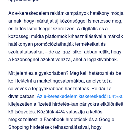
Az e-kereskedelem reklámkampányok hatékony módja
annak, hogy márkáját új közönséggel ismertesse meg,
és tartós ismertséget szerezzen. A digitális és a
közösségi média platformok kihasználásával a márkák
hatékonyan promócióztathatják termékeiket és
szolgáltatásaikat – de az igazi siker abban rejlik, hogy
a közönségnél azokat vonzza, ahol a legaktívabbak.
Mit jelent ez a gyakorlatban? Meg kell határozni és be
kell fektetni a marketingcsatornákba, amelyeket a
célvevők a leggyakrabban használnak. Például a
divatiparban,
Az e-kereskedelem kiskereskedői 54%-a
kifejezetten a fizetett hirdetés-kampányokra elkülönített
költségvetés. Közülük 44% választja a kettős
megközelítést, a Facebook-hirdetések és a Google
Shopping hirdetések felhasználásával, hogy