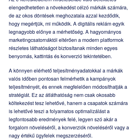
elengedhetetlen a növekedést célzó márkák számára,
de az okos döntések meghozatala azzal kezdődik,
hogy megértjük, mi működik. A digitális reklám egyik
legnagyobb előnye a mérhetőség. A hagyományos
marketingcsatornáktól eltérően a modern platformok
részletes láthatóságot biztosítanak minden egyes
benyomás, kattintás és konverzió tekintetében.
A könnyen elérhető teljesítményadatokkal a márkák
valós időben pontosan felmérhetik a kampányok
teljesítményét, és ennek megfelelően módosíthatják a
stratégiát. Ez az átláthatóság nem csak okosabb
költekezést tesz lehetővé, hanem a csapatok számára
is lehetővé teszi a folyamatos optimalizálást a
legfontosabb eredmények felé, legyen szó akár a
forgalom növeléséről, a konverziók növeléséről vagy a
nagy értékű ügyfelek megszerzéséről.