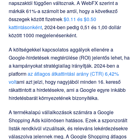
napszaktól függően változnak. A WebFX szerint a
márkák 61%-a számolt be arról, hogy a következő
összegek között fizetnek
$0.11 és $0.50
kattintásonként
, 2024-ben pedig 0,51 és 1,00 dollár
között 1000 megjelenésenként.
A költségekkel kapcsolatos aggályok ellenére a
Google-hirdetések megtérülése (ROI) jelentős lehet, ha
a kampányokat stratégiailag irányítják. 2024-ben a
platform
az átlagos átkattintási arány (CTR) 6,42%
volt
ami azt jelzi, hogy nagyjából minden 16. kereső
rákattintott a hirdetésekre, ami a Google egyre inkább
hirdetésbarát környezetének bizonyítéka.
A termékalapú vállalkozások számára a Google
Shopping Ads különösen hatásos. Ezek a szponzorált
listák rendkívül vizuálisak, és releváns lekérdezésekre
válaszolva jelennek meg. A Google Shopping átlagos