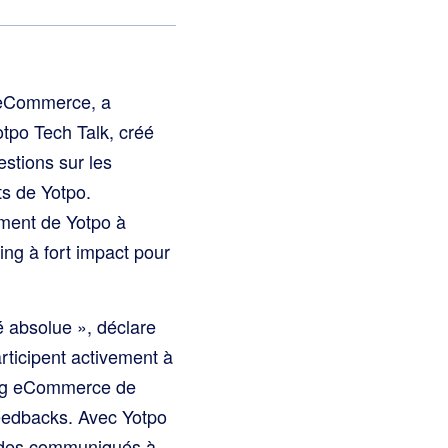
 eCommerce, a
otpo Tech Talk, créé
stions sur les
ts de Yotpo.
ement de Yotpo à
ing à fort impact pour
é absolue », déclare
ticipent activement à
ting eCommerce de
eedbacks. Avec Yotpo
t des communiqués à