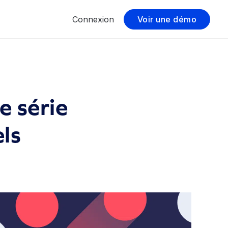
Connexion
Voir une démo
e série
ls