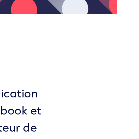
dication
ebook et
teur de