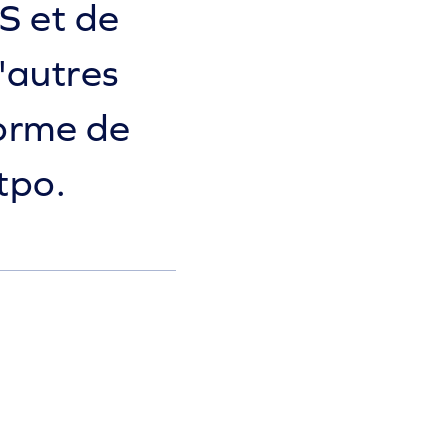
S et de
'autres
forme de
tpo.