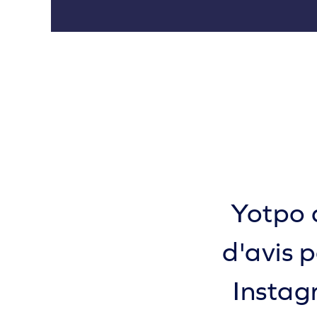
Yotpo d
d'avis 
Instag