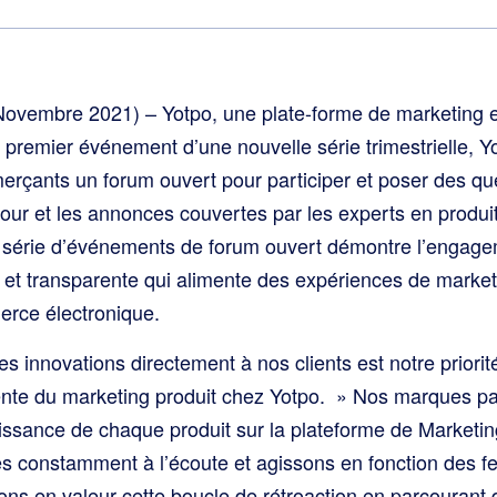
vembre 2021) – Yotpo, une plate-forme de marketing
le premier événement d’une nouvelle série trimestrielle, Y
erçants un forum ouvert pour participer et poser des que
jour et les annonces couvertes par les experts en produi
te série d’événements de forum ouvert démontre l’engag
e et transparente qui alimente des expériences de market
rce électronique.
es innovations directement à nos clients est notre priorit
nte du marketing produit chez Yotpo. » Nos marques par
croissance de chaque produit sur la plateforme de Marke
s constamment à l’écoute et agissons en fonction des f
ons en valeur cette boucle de rétroaction en parcouran