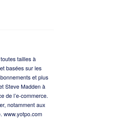
outes tailles à
et basées sur les
s abonnements et plus
 et Steve Madden à
nce de l’e-commerce.
ier, notamment aux
ie. www.yotpo.com