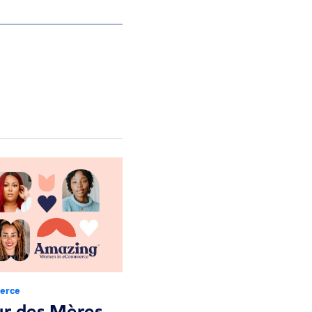
erce
ur des Mères