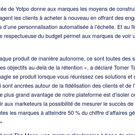
tée de Yotpo donne aux marques les moyens de constru
agent les clients à acheter à nouveau en offrant des en
s d’une personnalisation automatisée à l’échelle. Et au fi
me respectueuse du budget permet aux marques de voir un
aque produit de manière autonome, ce sont toutes des s
les objectifs au-delà de la rétention », a déclaré Tomer 
gie se produit lorsque vous réunissez ces solutions et
i sont ancrées autour de la fidélisation des clients et d
e plus grand avantage de notre plateforme est d’isoler c
nir aux marketeurs la possibilité de mesurer le succès de l
utes les marques à atteindre 50 % du chiffre d’affaires g
 »
t and The Moon, une marque d’autosoins à base de pla