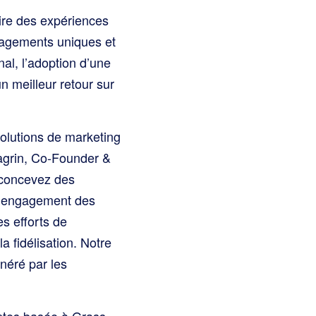
ire des expériences
gagements uniques et
nal, l’adoption d’une
 meilleur retour sur
olutions de marketing
Tagrin, Co-Founder &
 concevez des
e l’engagement des
es efforts de
a fidélisation. Notre
énéré par les
ntes basée à Grass