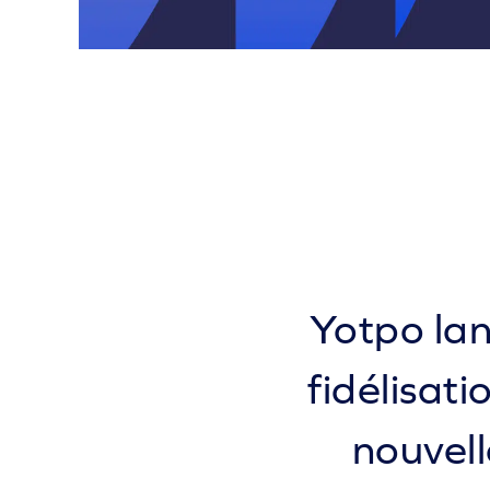
Yotpo la
fidélisat
nouvell