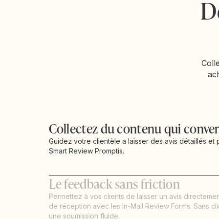
D
Coll
ach
Collectez du contenu qui conver
Guidez votre clientèle a laisser des avis détaillés et
Smart Review Promptis.
Le feedback sans friction
Permettez à vos clients de laisser un avis directemen
de réception avec les In-Mail Review Forms. Sans clic
une soumission fluide.