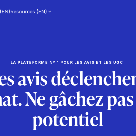
 (EN)
Resources (EN)
LA PLATEFORME Nº 1 POUR LES AVIS ET LES UGC
es avis déclenche
hat. Ne gâchez pas
potentiel