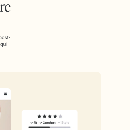
re
post-
 qui