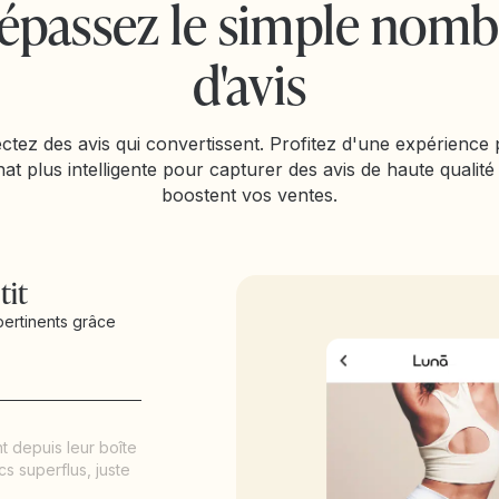
épassez le simple nomb
d'avis
ectez des avis qui convertissent. Profitez d'une expérience 
at plus intelligente pour capturer des avis de haute qualité
boostent vos ventes.
tit
 pertinents grâce
t depuis leur boîte
s superflus, juste