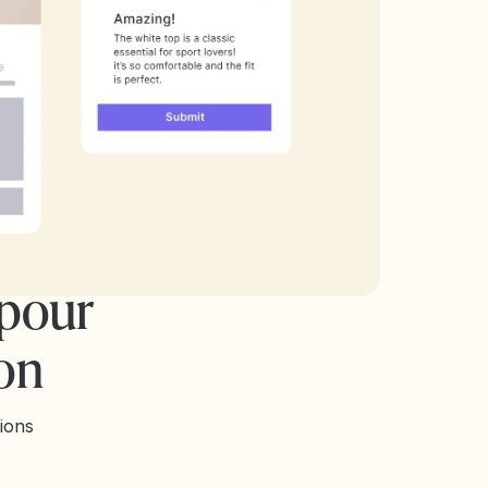
 pour
on
sions