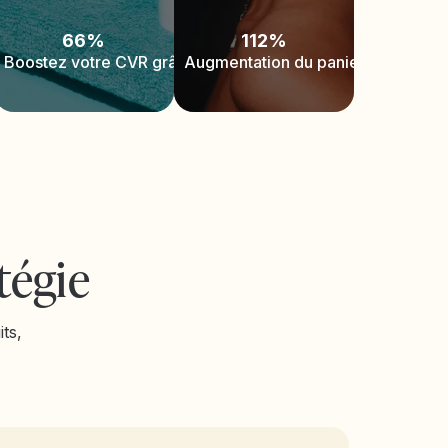
Emma Standing
66%
112%
Head of Customer Experience
Kim Zor
Boostez votre CVR grâce au SMS
Augmentation du panier moyen
Global 
tégie
ts,