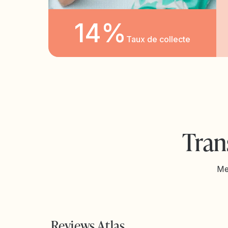
14%
Taux de collecte
Tran
Me
Reviews Atlas