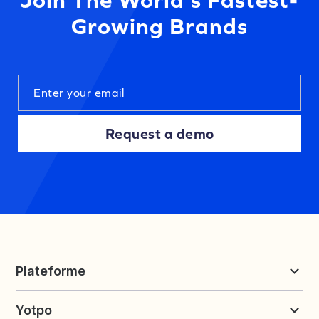
Growing Brands
Request a demo
Plateforme
Reviews et UGC
Yotpo
Fidélité et parrainage