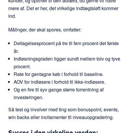
kunder, og optimer til den adfærd, du gerne vil have
mere af. Det er her, det virkelige indtægtsløft kommer
ind.
Målinger, der skal spores, omfatter:
Deltagelsesprocent på tre til fem procent det første
år.
Indløsningsgraden ligger sundt mellem tolv og tyve
procent.
Rate for gentagne køb i forhold til baseline.
AOV for indløsere i forhold til ikke-indløsere.
Og en fire til syv gange større forrentning af
investeringen.
Så test og involver med ting som bonuspoint, events,
win backs eller incitamenter til niveauopgradering.
Succes i den virkelige verden: