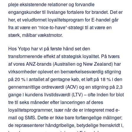
pleje eksisterende relationer og forvandle
engangskunder til livslange fortalere for brandet. Det er
her, et veludformet loyalitetsprogram for E-handel går
fra at være en “nice-to-have”-strategi til at være en
stærk, målbar vækstmotor.
Hos Yotpo har vi på første hånd set den
transformerende effekt af strategisk loyalitet. På tværs
af vores ANZ-brands (Australien og New Zealand) har
virksomheder oplevet en bemærkelsesværdig stigning
på 20 % i antallet af gentagne køb, et løft på 18 % i den
gennemsnitlige ordreværdi (AOV) og en stigning på 2,3
gange i kundens livstidsværdi (LTV) – ofte inden for blot
tre til seks måneder efter lanceringen af deres
loyalitetsprogrammer, især når de er integreret med e-
mail og SMS. Dette er ikke bare forfængelige målinger;
de repræsenterer håndgribelige, betydelige fremskridt i,