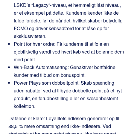
LSKD’s “Legacy”-niveau, et hemmeligt låst niveau,
er et eksempel på dette. Kunderne kender ikke de
fulde fordele, før de når det, hvilket skaber betydelig
FOMO og driver købsadfærd for at låse op for
eksklusiviteten.
Point for hver ordre: Få kunderne til at føle en
øjeblikkelig værdi ved hvert køb ved at belønne dem
med point.
Win-Back Automatisering: Genaktiver bortfaldne
kunder med tilbud om bonuspoint.
Power Plays som dobbeltpoint: Skab spænding
uden rabatter ved at tilbyde dobbelte point på et nyt
produkt, en forudbestilling eller en sæsonbestemt
kollektion.
Dataene er klare: Loyalitetsindløsere genererer op til
88,5 % mere omsætning end ikke-indløsere. Ved
strategisk at belønne point giver du ikke bare noget