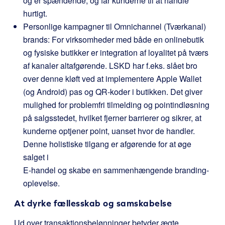
og er spændende, og får kunderne til at handle
hurtigt.
Personlige kampagner til Omnichannel (Tværkanal)
brands: For virksomheder med både en onlinebutik
og fysiske butikker er integration af loyalitet på tværs
af kanaler altafgørende. LSKD har f.eks. slået bro
over denne kløft ved at implementere Apple Wallet
(og Android) pas og QR-koder i butikken. Det giver
mulighed for problemfri tilmelding og pointindløsning
på salgsstedet, hvilket fjerner barrierer og sikrer, at
kunderne optjener point, uanset hvor de handler.
Denne holistiske tilgang er afgørende for at øge
salget i
E-handel og skabe en sammenhængende branding-
oplevelse.
At dyrke fællesskab og samskabelse
Ud over transaktionsbelønninger betyder ægte