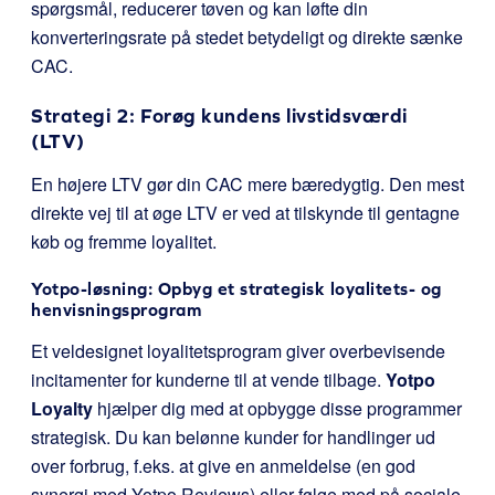
spørgsmål, reducerer tøven og kan løfte din
konverteringsrate på stedet betydeligt og direkte sænke
CAC.
Strategi 2: Forøg kundens livstidsværdi
(LTV)
En højere LTV gør din CAC mere bæredygtig. Den mest
direkte vej til at øge LTV er ved at tilskynde til gentagne
køb og fremme loyalitet.
Yotpo-løsning: Opbyg et strategisk loyalitets- og
henvisningsprogram
Et veldesignet loyalitetsprogram giver overbevisende
incitamenter for kunderne til at vende tilbage.
Yotpo
Loyalty
hjælper dig med at opbygge disse programmer
strategisk. Du kan belønne kunder for handlinger ud
over forbrug, f.eks. at give en anmeldelse (en god
synergi med Yotpo Reviews) eller følge med på sociale