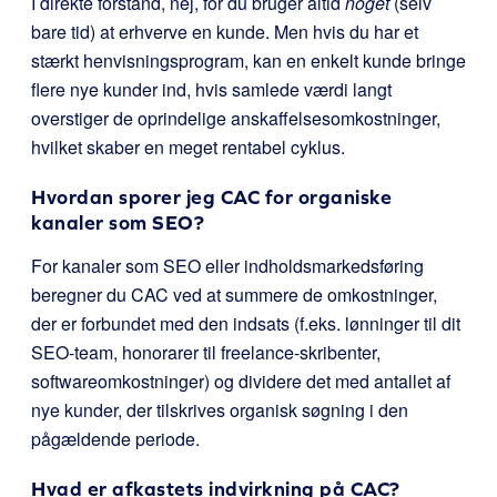
I direkte forstand, nej, for du bruger altid
noget
(selv
bare tid) at erhverve en kunde. Men hvis du har et
stærkt henvisningsprogram, kan en enkelt kunde bringe
flere nye kunder ind, hvis samlede værdi langt
overstiger de oprindelige anskaffelsesomkostninger,
hvilket skaber en meget rentabel cyklus.
Hvordan sporer jeg CAC for organiske
kanaler som SEO?
For kanaler som SEO eller indholdsmarkedsføring
beregner du CAC ved at summere de omkostninger,
der er forbundet med den indsats (f.eks. lønninger til dit
SEO-team, honorarer til freelance-skribenter,
softwareomkostninger) og dividere det med antallet af
nye kunder, der tilskrives organisk søgning i den
pågældende periode.
Hvad er afkastets indvirkning på CAC?