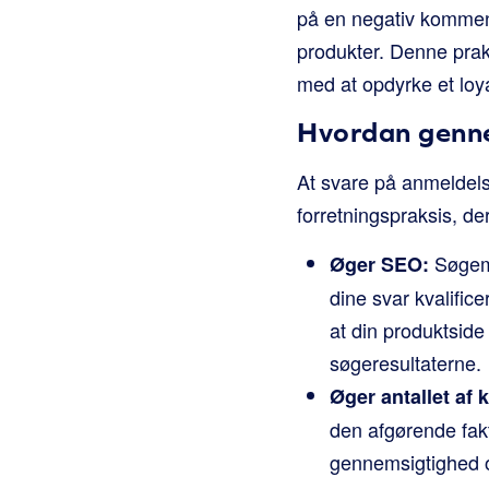
på en negativ kommenta
produkter. Denne praks
med at opdyrke et loya
Hvordan genne
At svare på anmeldelse
forretningspraksis, de
Søgema
Øger SEO:
dine svar kvalific
at din produktside 
søgeresultaterne.
Øger antallet af 
den afgørende fak
gennemsigtighed o