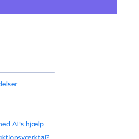
delser
med AI's hjælp
eaktionsværktøj?