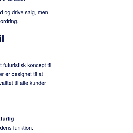
id og drive salg, men
fordring.
l
futuristisk koncept til
r er designet til at
litet til alle kunder
turlig
 dens funktion: