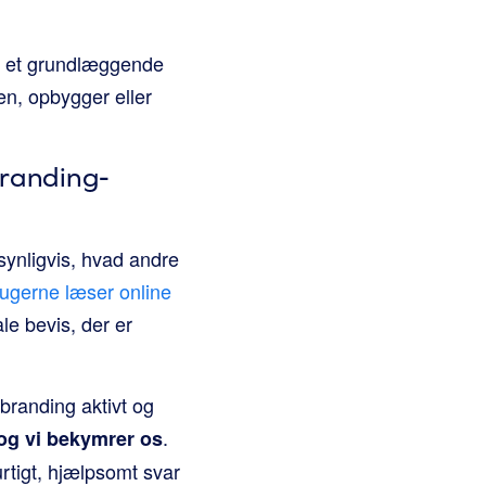
k et grundlæggende
en, opbygger eller
branding-
synligvis, hvad andre
brugerne læser online
le bevis, der er
branding aktivt og
.
, og vi bekymrer os
rtigt, hjælpsomt svar