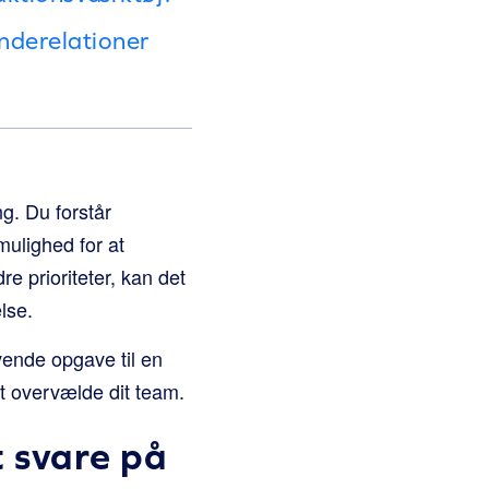
underelationer
g. Du forstår
mulighed for at
e prioriteter, kan det
lse.
vende opgave til en
t overvælde dit team.
t svare på