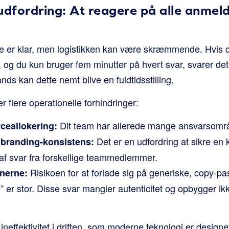
fordring: At reagere på alle anmelde
re er klar, men logistikken kan være skræmmende. Hvis 
g du kun bruger fem minutter på hvert svar, svarer det ti
nds kan dette nemt blive en fuldtidsstilling.
r flere operationelle forhindringer:
Dit team har allerede mange ansvarsomr
ceallokering:
Det er en udfordring at sikre en
 branding-konsistens:
f svar fra forskellige teammedlemmer.
Risikoen for at forlade sig på generiske, copy-p
onerne:
” er stor. Disse svar mangler autenticitet og opbygger i
neffektivitet i driften, som moderne teknologi er designet 