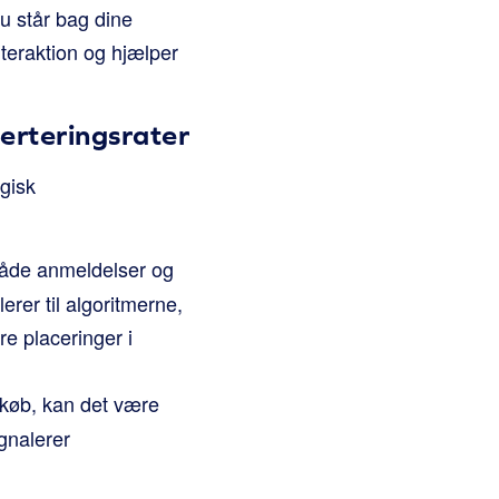
u står bag dine
nteraktion og hjælper
rteringsrater
gisk
Både anmeldelser og
erer til algoritmerne,
re placeringer i
 køb, kan det være
gnalerer