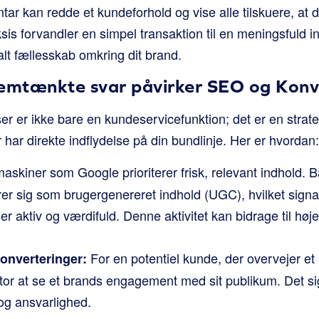
r kan redde et kundeforhold og vise alle tilskuere, at d
is forvandler en simpel transaktion til en meningsfuld i
lt fællesskab omkring dit brand.
mtænkte svar påvirker SEO og Konve
r er ikke bare en kundeservicefunktion; det er en strate
r har direkte indflydelse på din bundlinje. Her er hvordan:
skiner som Google prioriterer frisk, relevant indhold. 
erer sig som brugergenereret indhold (UGC), hvilket signal
er aktiv og værdifuld. Denne aktivitet kan bidrage til høje
For en potentiel kunde, der overvejer et
konverteringer:
tor at se et brands engagement med sit publikum. Det si
g ansvarlighed.