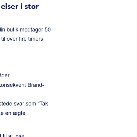
lser i stor
din butik modtager 50
l over fire timers
åder.
 konsekvent Brand-
astede svar som “Tak
kke en ægte
til at løse.