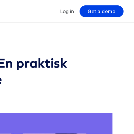
Log in
Get a demo
En praktisk
e