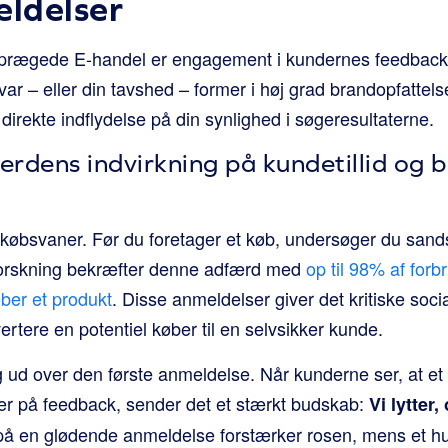
ldelser
eprægede E-handel er engagement i kundernes feedbac
var – eller din tavshed – former i høj grad brandopfattels
 direkte indflydelse på din synlighed i søgeresultaterne.
verdens indvirkning på kundetillid og 
købsvaner. Før du foretager et køb, undersøger du sand
Forskning bekræfter denne adfærd med
op til 98% af for
ber et produkt
. Disse anmeldelser giver det kritiske socia
ertere en potentiel køber til en selvsikker kunde.
 ud over den første anmeldelse. Når kunderne ser, at et 
er på feedback, sender det et stærkt budskab:
Vi lytter
 på en glødende anmeldelse forstærker rosen, mens et hu