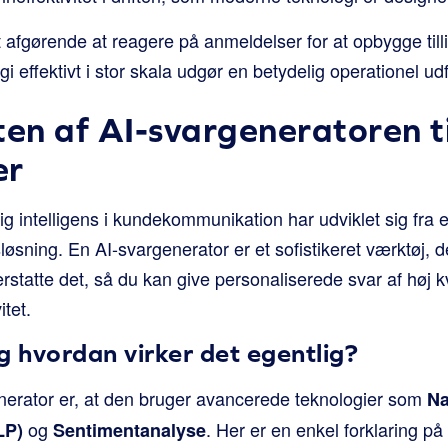
 afgørende at reagere på anmeldelser for at opbygge till
i effektivt i stor skala udgør en betydelig operationel ud
n af AI-svargeneratoren ti
er
g intelligens i kundekommunikation har udviklet sig fra et 
løsning. En AI-svargenerator er et sofistikeret værktøj, de
rstatte det, så du kan give personaliserede svar af høj kva
tet.
g hvordan virker det egentlig?
nerator er, at den bruger avancerede teknologier som
Na
og
. Her er en enkel forklaring på
LP)
Sentimentanalyse