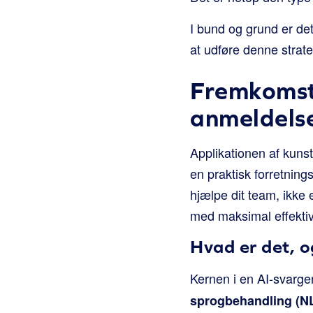
I bund og grund er det
at udføre denne strateg
Fremkomste
anmeldels
Applikationen af kunsti
en praktisk forretnings
hjælpe dit team, ikke e
med maksimal effektivi
Hvad er det, o
Kernen i en AI-svarge
sprogbehandling (N