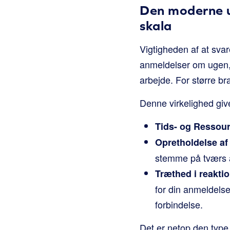
Den moderne ud
skala
Vigtigheden af at sva
anmeldelser om ugen, o
arbejde. For større bra
Denne virkelighed give
Tids- og Ressour
Opretholdelse af
stemme på tværs a
Træthed i reakti
for din anmeldelse
forbindelse.
Det er netop den type i