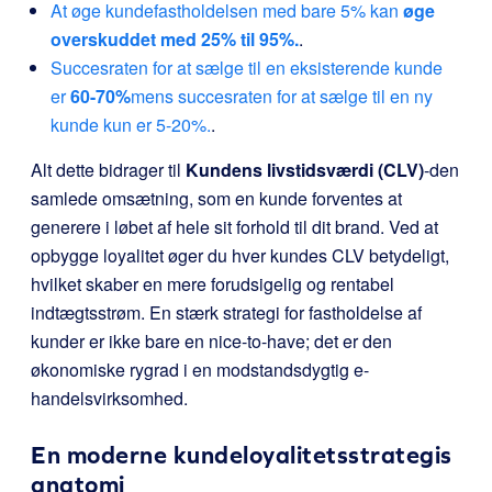
At øge kundefastholdelsen med bare 5% kan
øge
overskuddet med 25% til 95%.
.
Succesraten for at sælge til en eksisterende kunde
er
60-70%
mens succesraten for at sælge til en ny
kunde kun er 5-20%.
.
Alt dette bidrager til
Kundens livstidsværdi (CLV)
-den
samlede omsætning, som en kunde forventes at
generere i løbet af hele sit forhold til dit brand. Ved at
opbygge loyalitet øger du hver kundes CLV betydeligt,
hvilket skaber en mere forudsigelig og rentabel
indtægtsstrøm. En stærk strategi for fastholdelse af
kunder er ikke bare en nice-to-have; det er den
økonomiske rygrad i en modstandsdygtig e-
handelsvirksomhed.
En moderne kundeloyalitetsstrategis
anatomi