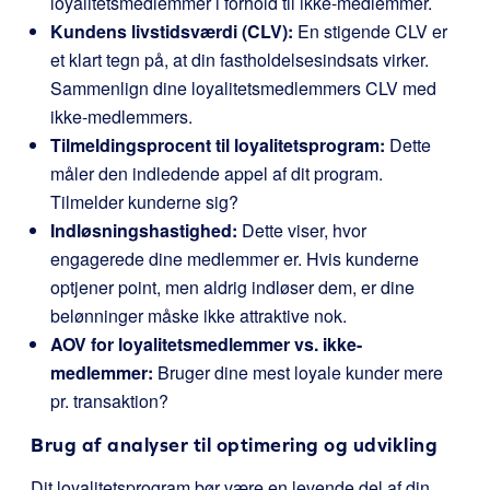
loyalitetsmedlemmer i forhold til ikke-medlemmer.
Kundens livstidsværdi (CLV):
En stigende CLV er
et klart tegn på, at din fastholdelsesindsats virker.
Sammenlign dine loyalitetsmedlemmers CLV med
ikke-medlemmers.
Tilmeldingsprocent til loyalitetsprogram:
Dette
måler den indledende appel af dit program.
Tilmelder kunderne sig?
Indløsningshastighed:
Dette viser, hvor
engagerede dine medlemmer er. Hvis kunderne
optjener point, men aldrig indløser dem, er dine
belønninger måske ikke attraktive nok.
AOV for loyalitetsmedlemmer vs. ikke-
medlemmer:
Bruger dine mest loyale kunder mere
pr. transaktion?
Brug af analyser til optimering og udvikling
Dit loyalitetsprogram bør være en levende del af din