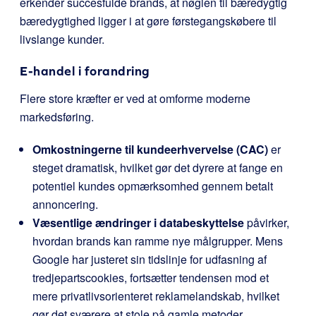
erkender succesfulde brands, at nøglen til bæredygtig
bæredygtighed ligger i at gøre førstegangskøbere til
livslange kunder.
E-handel i forandring
Flere store kræfter er ved at omforme moderne
markedsføring.
Omkostningerne til kundeerhvervelse (CAC)
er
steget dramatisk, hvilket gør det dyrere at fange en
potentiel kundes opmærksomhed gennem betalt
annoncering.
Væsentlige ændringer i databeskyttelse
påvirker,
hvordan brands kan ramme nye målgrupper. Mens
Google har justeret sin tidslinje for udfasning af
tredjepartscookies, fortsætter tendensen mod et
mere privatlivsorienteret reklamelandskab, hvilket
gør det sværere at stole på gamle metoder.