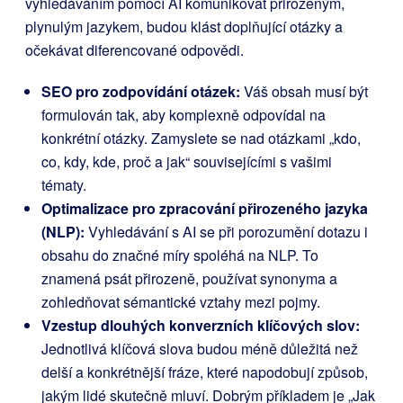
vyhledáváním pomocí AI komunikovat přirozeným,
plynulým jazykem, budou klást doplňující otázky a
očekávat diferencované odpovědi.
SEO pro zodpovídání otázek:
Váš obsah musí být
formulován tak, aby komplexně odpovídal na
konkrétní otázky. Zamyslete se nad otázkami „kdo,
co, kdy, kde, proč a jak“ souvisejícími s vašimi
tématy.
Optimalizace pro zpracování přirozeného jazyka
(NLP):
Vyhledávání s AI se při porozumění dotazu i
obsahu do značné míry spoléhá na NLP. To
znamená psát přirozeně, používat synonyma a
zohledňovat sémantické vztahy mezi pojmy.
Vzestup dlouhých konverzních klíčových slov:
Jednotlivá klíčová slova budou méně důležitá než
delší a konkrétnější fráze, které napodobují způsob,
jakým lidé skutečně mluví. Dobrým příkladem je „Jak