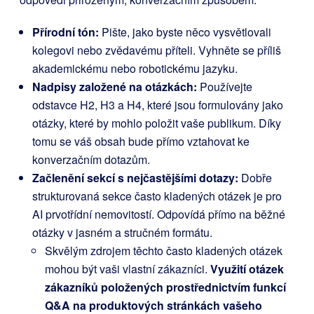
Přírodní tón:
Pište, jako byste něco vysvětlovali
kolegovi nebo zvědavému příteli. Vyhněte se příliš
akademickému nebo robotickému jazyku.
Nadpisy založené na otázkách:
Používejte
odstavce H2, H3 a H4, které jsou formulovány jako
otázky, které by mohlo položit vaše publikum. Díky
tomu se váš obsah bude přímo vztahovat ke
konverzačním dotazům.
Začlenění sekcí s nejčastějšími dotazy:
Dobře
strukturovaná sekce často kladených otázek je pro
AI prvotřídní nemovitostí. Odpovídá přímo na běžné
otázky v jasném a stručném formátu.
Skvělým zdrojem těchto často kladených otázek
mohou být vaši vlastní zákazníci.
Využití otázek
zákazníků položených prostřednictvím funkcí
Q&A na produktových stránkách vašeho