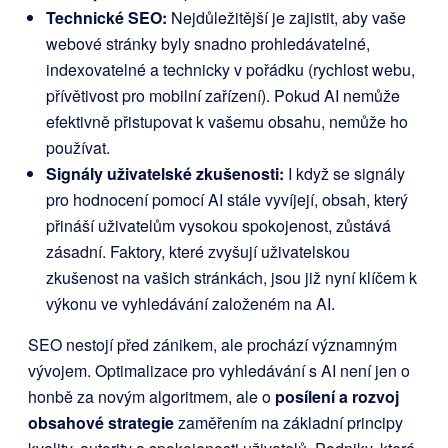
Technické SEO:
Nejdůležitější je zajistit, aby vaše
webové stránky byly snadno prohledávatelné,
indexovatelné a technicky v pořádku (rychlost webu,
přívětivost pro mobilní zařízení). Pokud AI nemůže
efektivně přistupovat k vašemu obsahu, nemůže ho
používat.
Signály uživatelské zkušenosti:
I když se signály
pro hodnocení pomocí AI stále vyvíjejí, obsah, který
přináší uživatelům vysokou spokojenost, zůstává
zásadní. Faktory, které zvyšují uživatelskou
zkušenost na vašich stránkách, jsou již nyní klíčem k
výkonu ve vyhledávání založeném na AI.
SEO nestojí před zánikem, ale prochází významným
vývojem. Optimalizace pro vyhledávání s AI není jen o
honbě za novým algoritmem, ale o
posílení a rozvoj
obsahové strategie
zaměřením na základní principy