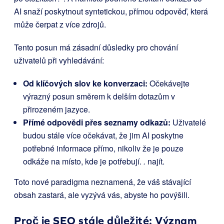
AI snaží poskytnout syntetickou, přímou odpověď, která
může čerpat z více zdrojů.
Tento posun má zásadní důsledky pro chování
uživatelů při vyhledávání:
Od klíčových slov ke konverzaci:
Očekávejte
výrazný posun směrem k delším dotazům v
přirozeném jazyce.
Přímé odpovědi přes seznamy odkazů:
Uživatelé
budou stále více očekávat, že jim AI poskytne
potřebné informace přímo, nikoliv že je pouze
odkáže na místo, kde je potřebují.
.
najít.
Toto nové paradigma neznamená, že váš stávající
obsah zastará, ale vyzývá vás, abyste ho povýšili.
Proč je SEO stále důležité: Význam