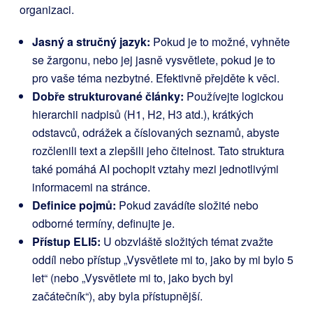
organizaci.
Jasný a stručný jazyk:
Pokud je to možné, vyhněte
se žargonu, nebo jej jasně vysvětlete, pokud je to
pro vaše téma nezbytné. Efektivně přejděte k věci.
Dobře strukturované články:
Používejte logickou
hierarchii nadpisů (H1, H2, H3 atd.), krátkých
odstavců, odrážek a číslovaných seznamů, abyste
rozčlenili text a zlepšili jeho čitelnost. Tato struktura
také pomáhá AI pochopit vztahy mezi jednotlivými
informacemi na stránce.
Definice pojmů:
Pokud zavádíte složité nebo
odborné termíny, definujte je.
Přístup ELI5:
U obzvláště složitých témat zvažte
oddíl nebo přístup „Vysvětlete mi to, jako by mi bylo 5
let“ (nebo „Vysvětlete mi to, jako bych byl
začátečník“), aby byla přístupnější.