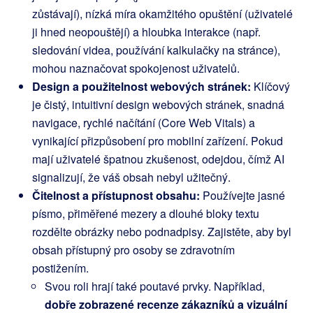
zůstávají), nízká míra okamžitého opuštění (uživatelé
ji hned neopouštějí) a hloubka interakce (např.
sledování videa, používání kalkulačky na stránce),
mohou naznačovat spokojenost uživatelů.
Design a použitelnost webových stránek:
Klíčový
je čistý, intuitivní design webových stránek, snadná
navigace, rychlé načítání (Core Web Vitals) a
vynikající přizpůsobení pro mobilní zařízení. Pokud
mají uživatelé špatnou zkušenost, odejdou, čímž AI
signalizují, že váš obsah nebyl užitečný.
Čitelnost a přístupnost obsahu:
Používejte jasné
písmo, přiměřené mezery a dlouhé bloky textu
rozdělte obrázky nebo podnadpisy. Zajistěte, aby byl
obsah přístupný pro osoby se zdravotním
postižením.
Svou roli hrají také poutavé prvky. Například,
dobře zobrazené recenze zákazníků a vizuální