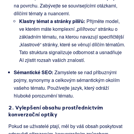
na povrchu. Zabývejte se souvisejícími otázkami,
dílčími tématy a nuancemi.
Klastry témat a stránky pilířů:
Přijměte model,
ve kterém máte komplexní „pilířovou“ stránku o
základním tématu, na kterou navazují specifičtější
„klastrové“ stránky, které se věnují dílčím tématům.
Tato struktura signalizuje odbornost a usnadňuje
AI zjistit rozsah vašich znalostí.
Sémantické SEO:
Zamyslete se nad příbuznými
pojmy, synonymy a celkovým sémantickým okolím
vašeho tématu. Používejte jazyk, který odráží
hluboké porozumění tématu.
2. Vylepšení obsahu prostřednictvím
konverzační optiky
Pokud se uživatelé ptají, měl by váš obsah poskytovat
odpovědi přirozeným, konverzačním způsobem.