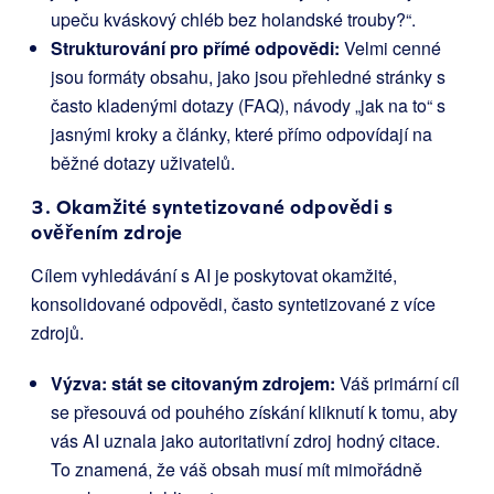
upeču kváskový chléb bez holandské trouby?“.
Strukturování pro přímé odpovědi:
Velmi cenné
jsou formáty obsahu, jako jsou přehledné stránky s
často kladenými dotazy (FAQ), návody „jak na to“ s
jasnými kroky a články, které přímo odpovídají na
běžné dotazy uživatelů.
3. Okamžité syntetizované odpovědi s
ověřením zdroje
Cílem vyhledávání s AI je poskytovat okamžité,
konsolidované odpovědi, často syntetizované z více
zdrojů.
Výzva: stát se citovaným zdrojem:
Váš primární cíl
se přesouvá od pouhého získání kliknutí k tomu, aby
vás AI uznala jako autoritativní zdroj hodný citace.
To znamená, že váš obsah musí mít mimořádně