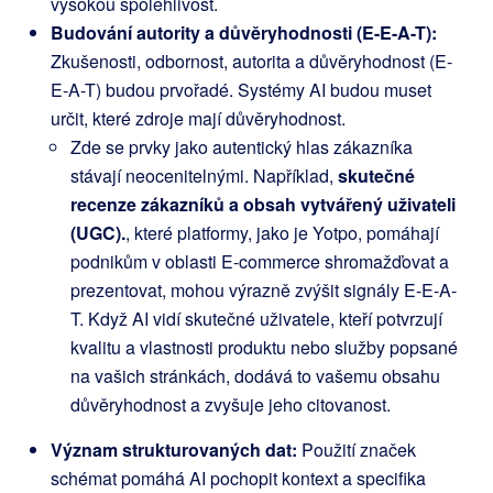
vysokou spolehlivost.
Budování autority a důvěryhodnosti (E-E-A-T):
Zkušenosti, odbornost, autorita a důvěryhodnost (E-
E-A-T) budou prvořadé. Systémy AI budou muset
určit, které zdroje mají důvěryhodnost.
Zde se prvky jako autentický hlas zákazníka
stávají neocenitelnými. Například,
skutečné
recenze zákazníků a obsah vytvářený uživateli
(UGC).
, které platformy, jako je Yotpo, pomáhají
podnikům v oblasti E-commerce shromažďovat a
prezentovat, mohou výrazně zvýšit signály E-E-A-
T. Když AI vidí skutečné uživatele, kteří potvrzují
kvalitu a vlastnosti produktu nebo služby popsané
na vašich stránkách, dodává to vašemu obsahu
důvěryhodnost a zvyšuje jeho citovanost.
Význam strukturovaných dat:
Použití značek
schémat pomáhá AI pochopit kontext a specifika