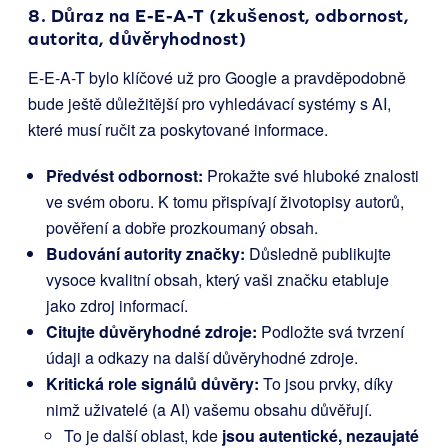
8. Důraz na E-E-A-T (zkušenost, odbornost,
autorita, důvěryhodnost)
E-E-A-T bylo klíčové už pro Google a pravděpodobně
bude ještě důležitější pro vyhledávací systémy s AI,
které musí ručit za poskytované informace.
Předvést odbornost:
Prokažte své hluboké znalosti
ve svém oboru. K tomu přispívají životopisy autorů,
pověření a dobře prozkoumaný obsah.
Budování autority značky:
Důsledně publikujte
vysoce kvalitní obsah, který vaši značku etabluje
jako zdroj informací.
Citujte důvěryhodné zdroje:
Podložte svá tvrzení
údaji a odkazy na další důvěryhodné zdroje.
Kritická role signálů důvěry:
To jsou prvky, díky
nimž uživatelé (a AI) vašemu obsahu důvěřují.
To je další oblast, kde
jsou autentické, nezaujaté