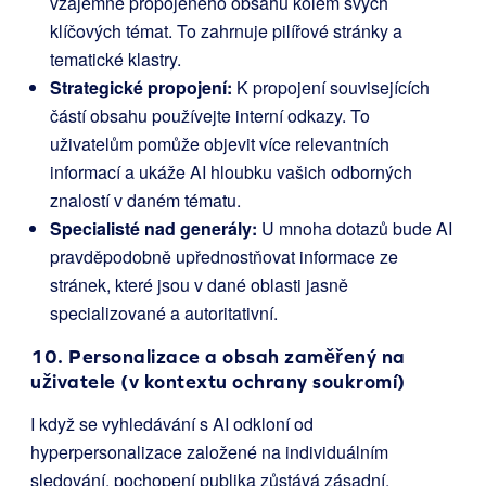
vzájemně propojeného obsahu kolem svých
klíčových témat. To zahrnuje pilířové stránky a
tematické klastry.
Strategické propojení:
K propojení souvisejících
částí obsahu používejte interní odkazy. To
uživatelům pomůže objevit více relevantních
informací a ukáže AI hloubku vašich odborných
znalostí v daném tématu.
Specialisté nad generály:
U mnoha dotazů bude AI
pravděpodobně upřednostňovat informace ze
stránek, které jsou v dané oblasti jasně
specializované a autoritativní.
10. Personalizace a obsah zaměřený na
uživatele (v kontextu ochrany soukromí)
I když se vyhledávání s AI odkloní od
hyperpersonalizace založené na individuálním
sledování, pochopení publika zůstává zásadní.