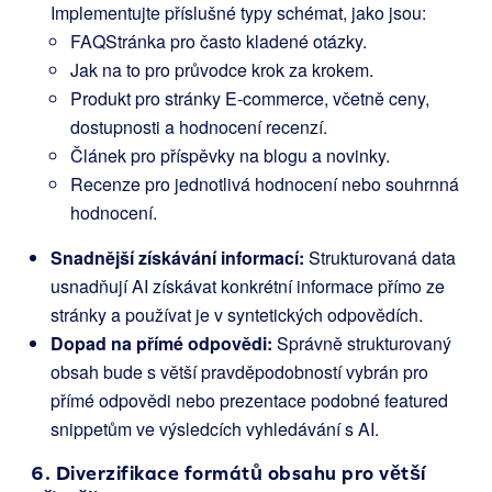
Implementujte příslušné typy schémat, jako jsou:
FAQStránka
pro často kladené otázky.
Jak na to
pro průvodce krok za krokem.
Produkt
pro stránky E-commerce, včetně ceny,
dostupnosti a hodnocení recenzí.
Článek
pro příspěvky na blogu a novinky.
Recenze
pro jednotlivá hodnocení nebo souhrnná
hodnocení.
Snadnější získávání informací:
Strukturovaná data
usnadňují AI získávat konkrétní informace přímo ze
stránky a používat je v syntetických odpovědích.
Dopad na přímé odpovědi:
Správně strukturovaný
obsah bude s větší pravděpodobností vybrán pro
přímé odpovědi nebo prezentace podobné featured
snippetům ve výsledcích vyhledávání s AI.
6. Diverzifikace formátů obsahu pro větší