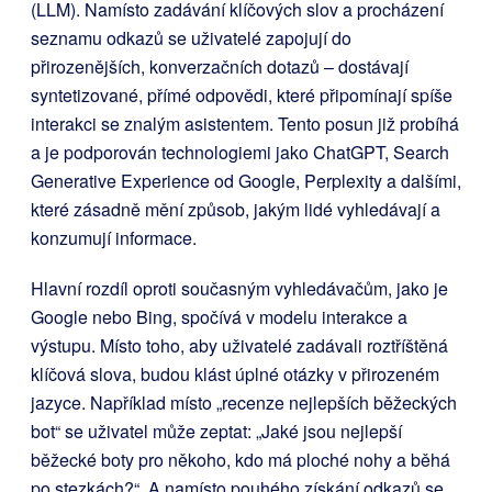
(LLM). Namísto zadávání klíčových slov a procházení
seznamu odkazů se uživatelé zapojují do
přirozenějších, konverzačních dotazů – dostávají
syntetizované, přímé odpovědi, které připomínají spíše
interakci se znalým asistentem. Tento posun již probíhá
a je podporován technologiemi jako ChatGPT, Search
Generative Experience od Google, Perplexity a dalšími,
které zásadně mění způsob, jakým lidé vyhledávají a
konzumují informace.
Hlavní rozdíl oproti současným vyhledávačům, jako je
Google nebo Bing, spočívá v modelu interakce a
výstupu. Místo toho, aby uživatelé zadávali roztříštěná
klíčová slova, budou klást úplné otázky v přirozeném
jazyce. Například místo „recenze nejlepších běžeckých
bot“ se uživatel může zeptat: „Jaké jsou nejlepší
běžecké boty pro někoho, kdo má ploché nohy a běhá
po stezkách?“. A namísto pouhého získání odkazů se