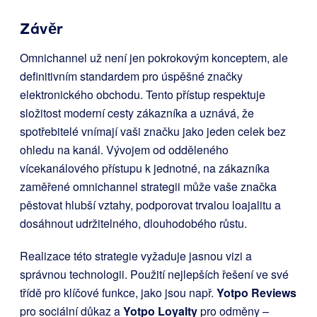
Závěr
Omnichannel už není jen pokrokovým konceptem, ale
definitivním standardem pro úspěšné značky
elektronického obchodu. Tento přístup respektuje
složitost moderní cesty zákazníka a uznává, že
spotřebitelé vnímají vaši značku jako jeden celek bez
ohledu na kanál. Vývojem od odděleného
vícekanálového přístupu k jednotné, na zákazníka
zaměřené omnichannel strategii může vaše značka
pěstovat hlubší vztahy, podporovat trvalou loajalitu a
dosáhnout udržitelného, dlouhodobého růstu.
Realizace této strategie vyžaduje jasnou vizi a
správnou technologii. Použití nejlepších řešení ve své
třídě pro klíčové funkce, jako jsou např.
Yotpo Reviews
pro sociální důkaz a
Yotpo Loyalty
pro odměny –