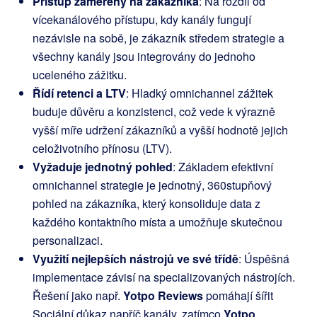
Přístup zaměřený na zákazníka
: Na rozdíl od
vícekanálového přístupu, kdy kanály fungují
nezávisle na sobě, je zákazník středem strategie a
všechny kanály jsou integrovány do jednoho
uceleného zážitku.
Řídí retenci a LTV
: Hladký omnichannel zážitek
buduje důvěru a konzistenci, což vede k výrazně
vyšší míře udržení zákazníků a vyšší hodnotě jejich
celoživotního přínosu (LTV).
Vyžaduje jednotný pohled
: Základem efektivní
omnichannel strategie je jednotný, 360stupňový
pohled na zákazníka, který konsoliduje data z
každého kontaktního místa a umožňuje skutečnou
personalizaci.
Využití nejlepších nástrojů ve své třídě
: Úspěšná
implementace závisí na specializovaných nástrojích.
Řešení jako např.
Yotpo Reviews
pomáhají šířit
Sociální důkaz napříč kanály, zatímco
Yotpo