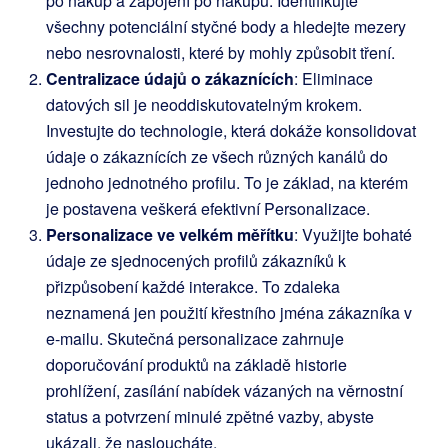
po nákup a zapojení po nákupu. Identifikujte
všechny potenciální styčné body a hledejte mezery
nebo nesrovnalosti, které by mohly způsobit tření.
Centralizace údajů o zákaznících
: Eliminace
datových sil je neoddiskutovatelným krokem.
Investujte do technologie, která dokáže konsolidovat
údaje o zákaznících ze všech různých kanálů do
jednoho jednotného profilu. To je základ, na kterém
je postavena veškerá efektivní Personalizace.
Personalizace ve velkém měřítku
: Využijte bohaté
údaje ze sjednocených profilů zákazníků k
přizpůsobení každé interakce. To zdaleka
neznamená jen použití křestního jména zákazníka v
e-mailu. Skutečná personalizace zahrnuje
doporučování produktů na základě historie
prohlížení, zasílání nabídek vázaných na věrnostní
status a potvrzení minulé zpětné vazby, abyste
ukázali, že nasloucháte.