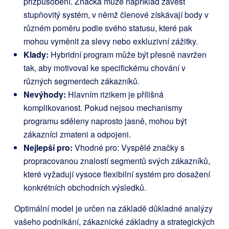
přizpůsobení. Značka může například zavést
stupňovitý systém, v němž členové získávají body v
různém poměru podle svého statusu, které pak
mohou vyměnit za slevy nebo exkluzivní zážitky.
Klady:
Hybridní program může být přesně navržen
tak, aby motivoval ke specifickému chování v
různých segmentech zákazníků.
Nevýhody:
Hlavním rizikem je přílišná
komplikovanost. Pokud nejsou mechanismy
programu sděleny naprosto jasně, mohou být
zákazníci zmateni a odpojeni.
Nejlepší pro:
Vhodné pro: Vyspělé značky s
propracovanou znalostí segmentů svých zákazníků,
které vyžadují vysoce flexibilní systém pro dosažení
konkrétních obchodních výsledků.
Optimální model je určen na základě důkladné analýzy
vašeho podnikání, zákaznické základny a strategických