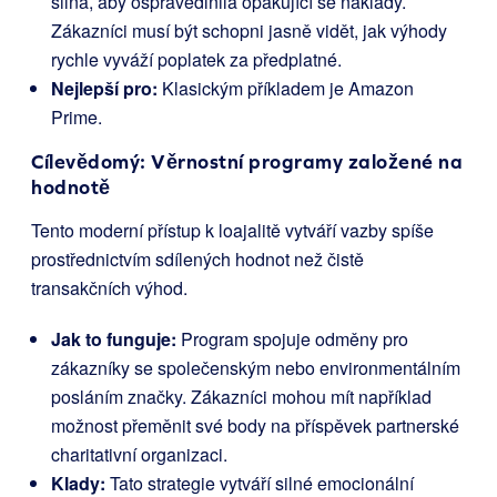
silná, aby ospravedlnila opakující se náklady.
Zákazníci musí být schopni jasně vidět, jak výhody
rychle vyváží poplatek za předplatné.
Nejlepší pro:
Klasickým příkladem je Amazon
Prime.
Cílevědomý: Věrnostní programy založené na
hodnotě
Tento moderní přístup k loajalitě vytváří vazby spíše
prostřednictvím sdílených hodnot než čistě
transakčních výhod.
Jak to funguje:
Program spojuje odměny pro
zákazníky se společenským nebo environmentálním
posláním značky. Zákazníci mohou mít například
možnost přeměnit své body na příspěvek partnerské
charitativní organizaci.
Klady:
Tato strategie vytváří silné emocionální