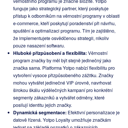
věrnostního programu je značně složité. Yotpo
funguje jako strategický partner, který poskytuje
přístup k odborníkům na věrnostní programy v oblasti
e-commerce, kteří poskytují poradenství při návrhu,
spuštění a optimalizaci programu. Tím je zajištěno,
že implementujete osvědčenou strategii, nikoliv
pouze nasazení softwaru.
Hluboké přizpůsobení a flexibilita:
Věrnostní
program značky by měl být stejně jedinečný jako
značka sama. Platforma Yotpo nabízí flexibilitu pro
vytvoření vysoce přizpůsobeného zážitku. Značky
mohou vytvářet jedinečné VIP úrovně, navrhovat
širokou škálu výdělečných kampaní pro konkrétní
segmenty zákazníků a vytvářet odměny, které
posilují identitu jejich značky.
Dynamická segmentace:
Efektivní personalizace je
datově řízená. Yotpo Loyalty umožňuje značkám
jednat na základě poznatků o zákaznících