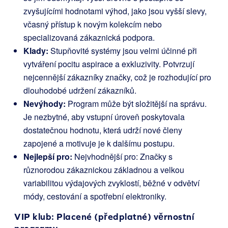
zvyšujícími hodnotami výhod, jako jsou vyšší slevy,
včasný přístup k novým kolekcím nebo
specializovaná zákaznická podpora.
Klady:
Stupňovité systémy jsou velmi účinné při
vytváření pocitu aspirace a exkluzivity. Potvrzují
nejcennější zákazníky značky, což je rozhodující pro
dlouhodobé udržení zákazníků.
Nevýhody:
Program může být složitější na správu.
Je nezbytné, aby vstupní úroveň poskytovala
dostatečnou hodnotu, která udrží nové členy
zapojené a motivuje je k dalšímu postupu.
Nejlepší pro:
Nejvhodnější pro: Značky s
různorodou zákaznickou základnou a velkou
variabilitou výdajových zvyklostí, běžné v odvětví
módy, cestování a spotřební elektroniky.
VIP klub: Placené (předplatné) věrnostní