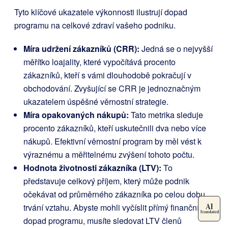
Tyto klíčové ukazatele výkonnosti ilustrují dopad
programu na celkové zdraví vašeho podniku.
Míra udržení zákazníků (CRR):
Jedná se o nejvyšší
měřítko loajality, které vypočítává procento
zákazníků, kteří s vámi dlouhodobě pokračují v
obchodování. Zvyšující se CRR je jednoznačným
ukazatelem úspěšné věrnostní strategie.
Míra opakovaných nákupů:
Tato metrika sleduje
procento zákazníků, kteří uskutečnili dva nebo více
nákupů. Efektivní věrnostní program by měl vést k
výraznému a měřitelnému zvýšení tohoto počtu.
Hodnota životnosti zákazníka (LTV):
To
představuje celkový příjem, který může podnik
očekávat od průměrného zákazníka po celou dobu
trvání vztahu. Abyste mohli vyčíslit přímý finanční
dopad programu, musíte sledovat LTV členů