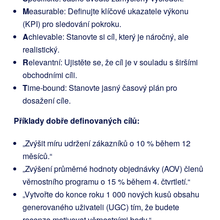
M
easurable: Definujte klíčové ukazatele výkonu
(KPI) pro sledování pokroku.
A
chievable: Stanovte si cíl, který je náročný, ale
realistický.
R
elevantní: Ujistěte se, že cíl je v souladu s širšími
obchodními cíli.
T
ime-bound: Stanovte jasný časový plán pro
dosažení cíle.
Příklady dobře definovaných cílů:
„Zvýšit míru udržení zákazníků o 10 % během 12
měsíců.“
„Zvýšení průměrné hodnoty objednávky (AOV) členů
věrnostního programu o 15 % během 4. čtvrtletí.“
„Vytvořte do konce roku 1 000 nových kusů obsahu
generovaného uživateli (UGC) tím, že budete
recenze motivovat věrnostními body.“