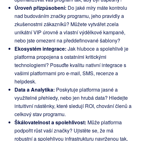
Úroveň přizpůsobení:
Do jaké míry máte kontrolu
nad budováním značky programu, jeho pravidly a
zkušenostmi zákazníků? Můžete vytvářet zcela
unikátní VIP úrovně a vlastní výdělkové kampaně,
nebo jste omezeni na předdefinované šablony?
Ekosystém integrace:
Jak hluboce a spolehlivě je
platforma propojena s ostatními kritickými
technologiemi? Posuďte kvalitu nativní integrace s
vašimi platformami pro e-mail, SMS, recenze a
helpdesk.
Data a Analytika:
Poskytuje platforma jasné a
využitelné přehledy, nebo jen hrubá data? Hledejte
intuitivní nástěnky, které sledují ROI, chování členů a
celkový stav programu.
Škálovatelnost a spolehlivost:
Může platforma
podpořit růst vaší značky? Ujistěte se, že má
robustní a spolehlivou infrastrukturu navrženou tak,