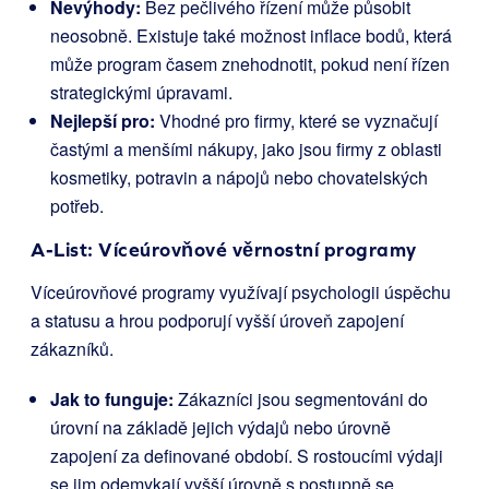
Nevýhody:
Bez pečlivého řízení může působit
neosobně. Existuje také možnost inflace bodů, která
může program časem znehodnotit, pokud není řízen
strategickými úpravami.
Nejlepší pro:
Vhodné pro firmy, které se vyznačují
častými a menšími nákupy, jako jsou firmy z oblasti
kosmetiky, potravin a nápojů nebo chovatelských
potřeb.
A-List: Víceúrovňové věrnostní programy
Víceúrovňové programy využívají psychologii úspěchu
a statusu a hrou podporují vyšší úroveň zapojení
zákazníků.
Jak to funguje:
Zákazníci jsou segmentováni do
úrovní na základě jejich výdajů nebo úrovně
zapojení za definované období. S rostoucími výdaji
se jim odemykají vyšší úrovně s postupně se