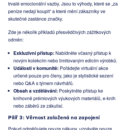
trvalé emocionální vazby. Jsou to výhody, které se „za
peníze nedají koupit“ a které mění zákazníky ve
skutečné zastánce značky.
Zde je několik příkladů přesvědčivých zážitkových
odměn:
Exkluzivní přístup:
Nabídněte včasný přístup k
novým kolekcím nebo limitovaným edicím výrobků.
Události v komunitě:
Pořádejte virtuální akce
určené pouze pro členy, jako je stylistické sezení
nebo Q&A s týmem návrhářů.
Obsah a vzdělávání:
Poskytněte přístup ke
knihovně prémiových výukových materiálů, e-knih
nebo záběrů ze zákulisí.
Pilíř 3: Věrnost založená na zapojení
Pokud odměňujete pouze nákupy, uznáváte pouze