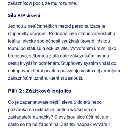
zákazníkovi pocit, že mu rozumíte.
Síla VIP úrovní
Jednou z nejúčinnějších metod personalizace je
stupňovitý program. Podobně jako status věrnostního
letáku letecké společnosti využívají úrovně lidskou
touhu po statusu a exkluzivitě. Vytvořením úrovní jako
bronzová, stříbrná a zlatá dáte zákazníkům jasnou
cestu k vyšším odměnám. Stupňovitý systém vnáší do
nakupování herní prvek a poskytuje vašim nejvěrnějším
zákazníkům uznání, které si zaslouží.
Pilíř 2: Zážitková loajalita
Co je zapamatovatelnější: sleva 5 dolarů nebo
pozvánka na exkluzivní online workshop se
zakladatelem značky? Slevy jsou sice účinné, ale
často se na ně zapomíná. Zážitky naopak vytvářejí