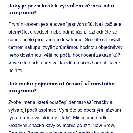
Jaký je první krok k vytvoření věrnostního
programu?
Prvním krokem je stanovení jasných cílů. Než začnete
přemýšlet o bodech nebo odměnách, rozhodněte se,
čeho chcete programem dosáhnout. Snažíte se zvýšit
četnost nákupů, zvýšit průměrnou hodnotu objednávky
nebo dosáhnout většího počtu hodnocení zákazníků?
Vaše cíle budou určovat každé další rozhodnutí, které
učiníte.
Jak mohu pojmenovat úrovně věrnostního
programu?
Zvolte jména, která odrážejí identitu vaší značky a
vytvářejí pocit aspirace. Vyhněte se obecným názvům
typu „bronzový, stříbrný, zlatý“. Místo toho buďte
kreativní! Značka kávy by mohla použít „New Brew,
Regular, Barista“, zatímco módní značka by mohla