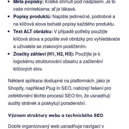
Meta popisky:
Krátké shrnutí pod nadpisem. Je to
vaše minireklama; ať je lákavá.
Popisy produktů:
Napište jedinečné, podrobné a
na klíčová slova bohaté popisy každého produktu.
Text ALT obrázku:
V případě potřeby použijte
klíčová slova a popište své obrázky pro vyhledávače
a uživatele se zrakovým postižením.
Značky záhlaví (H1, H2, H3):
Použijte je k
logickému strukturování obsahu a začlenění
klíčových slov.
Některé aplikace dostupné na platformách, jako je
Shopify, například Plug In SEO, nabízejí řešení pro
zefektivnění těchto procesů SEO tím, že usnadňují
audity stránek a poskytují poradenství.
Význam struktury webu a technického SEO
Dobře organizovaný web usnadňuje navigaci v