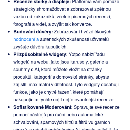
Recenze sbírky a displeje:
Platforma vám pomůže
strategicky shromažďovat a zobrazovat zpětnou
vazbu od zákazníků, včetně písemných recenzí,
fotografií a videí, a zvýšit tak konverze.
Budování důvěry:
Zobrazování hvězdičkových
hodnocení a
autentických zkušeností uživatelů
zvyšuje důvěru kupujících.
Přizpůsobitelné widgety:
Yotpo nabízí řadu
widgetů na webu, jako jsou karusely, galerie a
souhrny s AI, které můžete vložit na stránky
produktů, kategorií a domovské stránky, abyste
zajistili maximální viditelnost. Tyto widgety obsahují
funkce, jako je chytré řazení, které pomáhají
nakupujícím rychle najít nejrelevantnější recenze.
Sofistikované Moderování:
Spravujte své recenze
pomocí nástrojů pro ruční nebo automatické
schvalování, spamových filtrů a filtrů vulgárních
výrazů, a návrhů poháněných AI, abyste zajistili, že