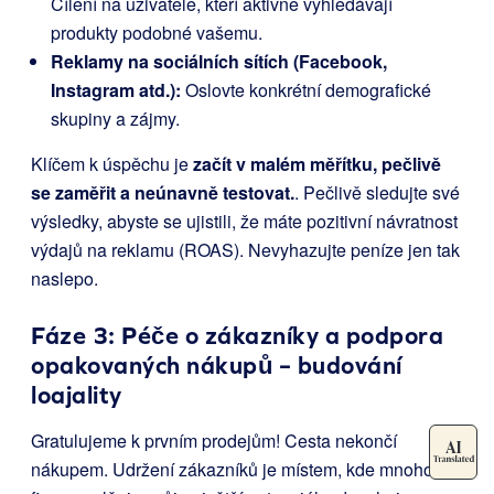
Cílení na uživatele, kteří aktivně vyhledávají
produkty podobné vašemu.
Reklamy na sociálních sítích (Facebook,
Instagram atd.):
Oslovte konkrétní demografické
skupiny a zájmy.
Klíčem k úspěchu je
začít v malém měřítku, pečlivě
se zaměřit a neúnavně testovat.
. Pečlivě sledujte své
výsledky, abyste se ujistili, že máte pozitivní návratnost
výdajů na reklamu (ROAS). Nevyhazujte peníze jen tak
naslepo.
Fáze 3: Péče o zákazníky a podpora
opakovaných nákupů – budování
loajality
Gratulujeme k prvním prodejům! Cesta nekončí
nákupem. Udržení zákazníků je místem, kde mnoho