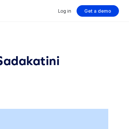
Log in
Get a demo
Sadakatini