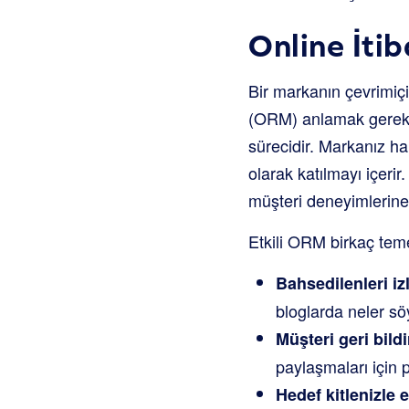
Online İti
Bir markanın çevrimiçi 
(ORM) anlamak gerekir.
sürecidir. Markanız ha
olarak katılmayı içerir
müşteri deneyimlerine d
Etkili ORM birkaç temel
Bahsedilenleri i
bloglarda neler sö
Müşteri geri bild
paylaşmaları için p
Hedef kitlenizle 