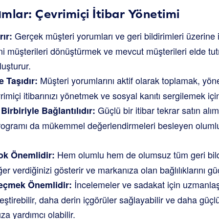
mlar: Çevrimiçi İtibar Yönetimi
Gerçek müşteri yorumları ve geri bildirimleri üzerine 
rır:
yeni müşterileri dönüştürmek ve mevcut müşterileri elde tut
luşturur.
Müşteri yorumlarını aktif olarak toplamak, yö
 Taşıdır:
imiçi itibarınızı yönetmek ve sosyal kanıtı sergilemek iç
Güçlü bir itibar tekrar satın alı
Birbiriyle Bağlantılıdır:
programı da mükemmel değerlendirmeleri besleyen oluml
Hem olumlu hem de olumsuz tüm geri bildi
Çok Önemlidir:
er verdiğinizi gösterir ve markanıza olan bağlılıklarını güç
İncelemeler ve sadakat için uzmanlaş
Seçmek Önemlidir:
eştirebilir, daha derin içgörüler sağlayabilir ve daha güçl
a yardımcı olabilir.