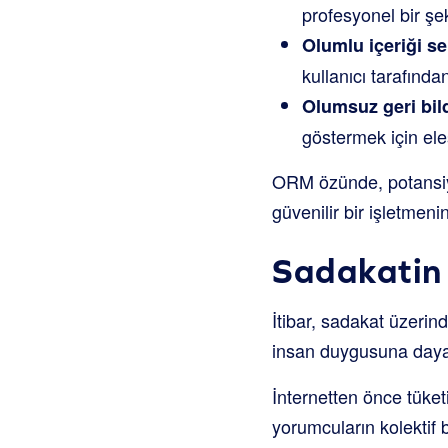
profesyonel bir şe
Olumlu içeriği s
kullanıcı tarafınd
Olumsuz geri bild
göstermek için eleşt
ORM özünde, potansiyel
güvenilir bir işletmeni
Sadakatin 
İtibar, sadakat üzerin
insan duygusuna day
İnternetten önce tüketi
yorumcuların kolektif b