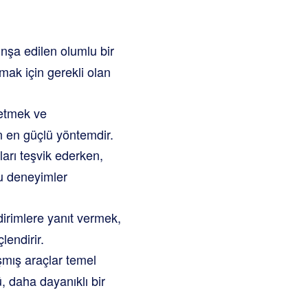
inşa edilen olumlu bir
mak için gerekli olan
netmek ve
in en güçlü yöntemdir.
mları teşvik ederken,
u deneyimler
rimlere yanıt vermek,
lendirir.
mış araçlar temel
ü, daha dayanıklı bir