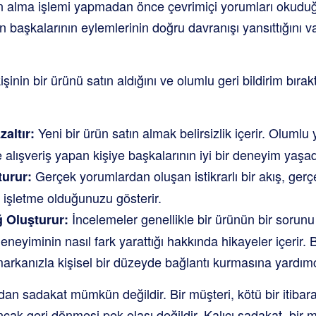
n alma işlemi yapmadan önce çevrimiçi yorumları okuduğ
n başkalarının eylemlerinin doğru davranışı yansıttığını va
işinin bir ürünü satın aldığını ve olumlu geri bildirim bıra
Yeni bir ürün satın almak belirsizlik içerir. Olumlu
zaltır:
 alışveriş yapan kişiye başkalarının iyi bir deneyim yaşad
Gerçek yorumlardan oluşan istikrarlı bir akış, gerç
turur:
 işletme olduğunuzu gösterir.
İncelemeler genellikle bir ürünün bir sorun
 Oluşturur:
eneyiminin nasıl fark yarattığı hakkında hikayeler içerir. 
markanızla kişisel bir düzeyde bağlantı kurmasına yardımc
n sadakat mümkün değildir. Bir müşteri, kötü bir itibara
ncak geri dönmesi pek olası değildir. Kalıcı sadakat, bir 