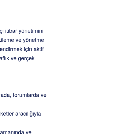
i itibar yönetimini
tkileme ve yönetme
endirmek için aktif
faflık ve gerçek
yada, forumlarda ve
etler aracılığıyla
 zamanında ve