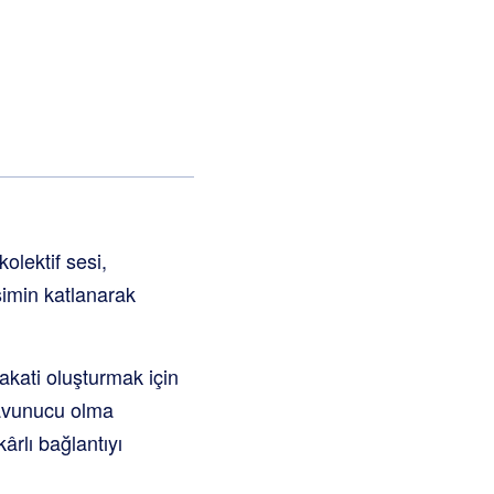
kolektif sesi,
işimin katlanarak
dakati oluşturmak için
 savunucu olma
kârlı bağlantıyı