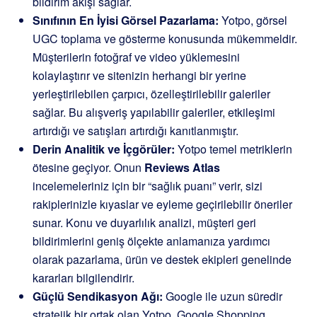
bildirim akışı sağlar.
Sınıfının En İyisi Görsel Pazarlama:
Yotpo, görsel
UGC toplama ve gösterme konusunda mükemmeldir.
Müşterilerin fotoğraf ve video yüklemesini
kolaylaştırır ve sitenizin herhangi bir yerine
yerleştirilebilen çarpıcı, özelleştirilebilir galeriler
sağlar. Bu alışveriş yapılabilir galeriler, etkileşimi
artırdığı ve satışları artırdığı kanıtlanmıştır.
Derin Analitik ve İçgörüler:
Yotpo temel metriklerin
ötesine geçiyor. Onun
Reviews Atlas
incelemeleriniz için bir “sağlık puanı” verir, sizi
rakiplerinizle kıyaslar ve eyleme geçirilebilir öneriler
sunar. Konu ve duyarlılık analizi, müşteri geri
bildirimlerini geniş ölçekte anlamanıza yardımcı
olarak pazarlama, ürün ve destek ekipleri genelinde
kararları bilgilendirir.
Güçlü Sendikasyon Ağı:
Google ile uzun süredir
stratejik bir ortak olan Yotpo, Google Shopping,