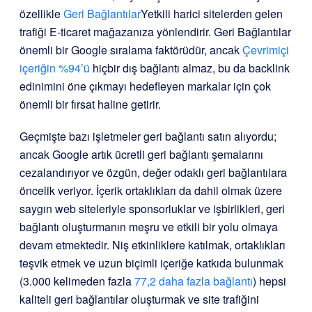
özellikle
Geri Bağlantılar
Yetkili harici sitelerden gelen
trafiği E-ticaret mağazanıza yönlendirir. Geri Bağlantılar
önemli bir Google sıralama faktörüdür, ancak
Çevrimiçi
içeriğin %94’ü
hiçbir dış bağlantı almaz, bu da backlink
edinimini öne çıkmayı hedefleyen markalar için çok
önemli bir fırsat haline getirir.
Geçmişte bazı işletmeler geri bağlantı satın alıyordu;
ancak Google artık ücretli geri bağlantı şemalarını
cezalandırıyor ve özgün, değer odaklı geri bağlantılara
öncelik veriyor. İçerik ortaklıkları da dahil olmak üzere
saygın web siteleriyle sponsorluklar ve işbirlikleri, geri
bağlantı oluşturmanın meşru ve etkili bir yolu olmaya
devam etmektedir. Niş etkinliklere katılmak, ortaklıkları
teşvik etmek ve uzun biçimli içeriğe katkıda bulunmak
(3.000 kelimeden fazla
77,2 daha fazla bağlantı
) hepsi
kaliteli geri bağlantılar oluşturmak ve site trafiğini