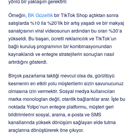
yönlü bir yaklaşım gerektirir.
Örneğin,
BK Güzellik
bir TikTok Shop açtıktan sonra
satışlarda %10 ila %20’lik bir artış yaşadı ve bir makyaj
sanatçısının viral videosunun ardından bu oran %30’a
yükseldi. Bu başarı, ücretli reklamcılık ve TikTok’un
bağlı kuruluş programının bir kombinasyonundan
kaynaklandı ve entegre stratejilerin sonuçları nasıl
artırdığını gösterdi.
Birçok pazarlama taktiği mevcut olsa da, gürültüyü
kesmenin en etkili yolu müşterilerin sizin savunucunuz
olmasına izin vermektir. Sosyal medya kullanıcıları
marka monologları değil, otantik bağlantılar arar. İşte bu
noktada Yotpo’nun entegre platformu, müşteri geri
bildirimlerini sosyal, arama, e-posta ve SMS
kanallarında yüksek dönüşüm sağlayan elde tutma
araçlarına dönüştürerek öne çıkıyor.