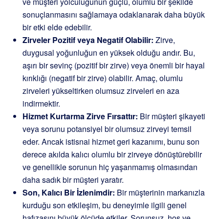
ve müşteri yolculuğunun güçlü, olumlu bir şekilde
sonuçlanmasını sağlamaya odaklanarak daha büyük
bir etki elde edebilir.
Zirveler Pozitif veya Negatif Olabilir:
Zirve,
duygusal yoğunluğun en yüksek olduğu andır. Bu,
aşırı bir sevinç (pozitif bir zirve) veya önemli bir hayal
kırıklığı (negatif bir zirve) olabilir. Amaç, olumlu
zirveleri yükseltirken olumsuz zirveleri en aza
indirmektir.
Hizmet Kurtarma Zirve Fırsattır:
Bir müşteri şikayeti
veya sorunu potansiyel bir olumsuz zirveyi temsil
eder. Ancak istisnai hizmet geri kazanımı, bunu son
derece akılda kalıcı olumlu bir zirveye dönüştürebilir
ve genellikle sorunun hiç yaşanmamış olmasından
daha sadık bir müşteri yaratır.
Son, Kalıcı Bir İzlenimdir:
Bir müşterinin markanızla
kurduğu son etkileşim, bu deneyimle ilgili genel
hafızasını büyük ölçüde etkiler. Sorunsuz, hoş ve