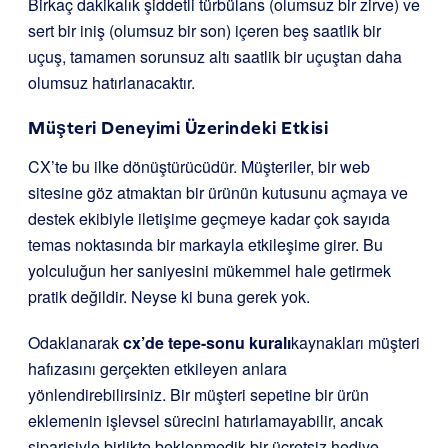
Birkaç dakikalık şiddetli türbülans (olumsuz bir zirve) ve
sert bir iniş (olumsuz bir son) içeren beş saatlik bir
uçuş, tamamen sorunsuz altı saatlik bir uçuştan daha
olumsuz hatırlanacaktır.
Müşteri Deneyimi Üzerindeki Etkisi
CX’te bu ilke dönüştürücüdür. Müşteriler, bir web
sitesine göz atmaktan bir ürünün kutusunu açmaya ve
destek ekibiyle iletişime geçmeye kadar çok sayıda
temas noktasında bir markayla etkileşime girer. Bu
yolculuğun her saniyesini mükemmel hale getirmek
pratik değildir. Neyse ki buna gerek yok.
Odaklanarak
cx’de tepe-sonu kuralı
kaynakları müşteri
hafızasını gerçekten etkileyen anlara
yönlendirebilirsiniz. Bir müşteri sepetine bir ürün
eklemenin işlevsel sürecini hatırlamayabilir, ancak
siparişiyle birlikte beklenmedik bir ücretsiz hediye