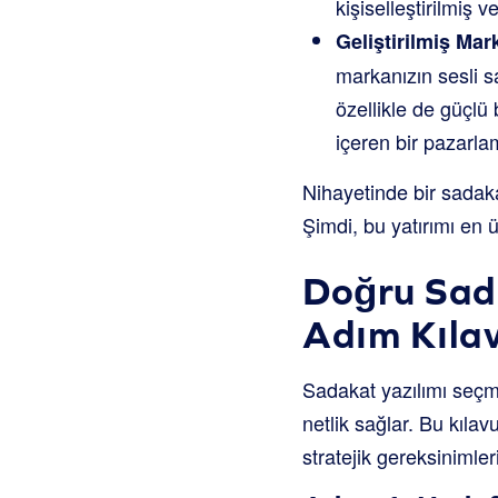
kişiselleştirilmiş v
Geliştirilmiş Ma
markanızın sesli sa
özellikle de güçlü 
içeren bir pazarla
Nihayetinde bir sadakat
Şimdi, bu yatırımı en 
Doğru Sada
Adım Kıla
Sadakat yazılımı seçm
netlik sağlar. Bu kıla
stratejik gereksinimler