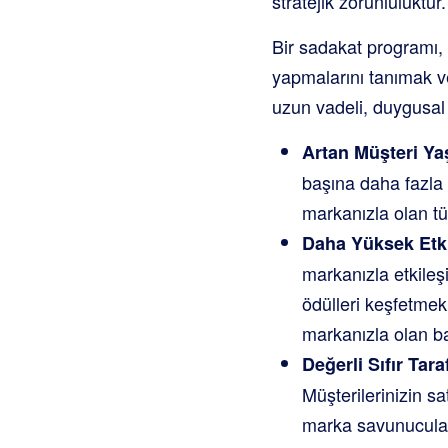
stratejik zorunluluktur.
Bir sadakat programı, mü
yapmalarını tanımak ve
uzun vadeli, duygusal 
Artan Müşteri Y
başına daha fazla 
markanızla olan tü
Daha Yüksek Etk
markanızla etkileş
ödülleri keşfetmek 
markanızla olan bağ
Değerli Sıfır Taraf
Müşterilerinizin sa
marka savunucuları