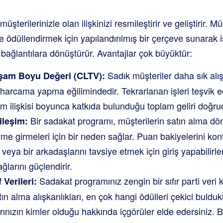
şterilerinizle olan ilişkinizi resmileştirir ve geliştirir. Müş
 ödüllendirmek için yapılandırılmış bir çerçeve sunarak i
bağlantılara dönüştürür. Avantajlar çok büyüktür:
Sadık müşteriler daha sık alı
aşam Boyu Değeri (CLTV):
harcama yapma eğilimindedir. Tekrarlanan işleri teşvik e
m ilişkisi boyunca katkıda bulunduğu toplam geliri doğruda
Bir sadakat programı, müşterilerin satın alma dö
ileşim:
ime girmeleri için bir neden sağlar. Puan bakiyelerini ko
veya bir arkadaşlarını tavsiye etmek için giriş yapabilirl
larını güçlendirir.
Sadakat programınız zengin bir sıfır parti veri 
 Verileri:
tın alma alışkanlıkları, en çok hangi ödülleri çekici bulduk
nızın kimler olduğu hakkında içgörüler elde edersiniz. Bu