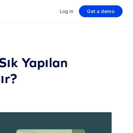
Log in
Get a demo
 Sık Yapılan
ır?