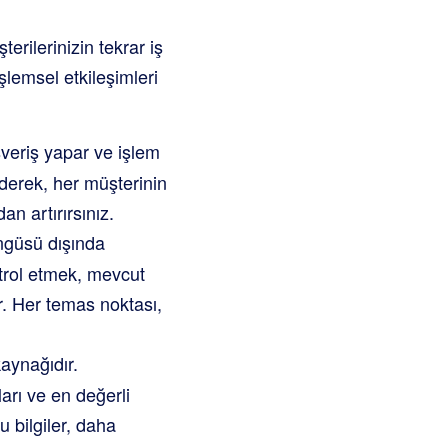
terilerinizin tekrar iş
şlemsel etkileşimleri
şveriş yapar ve işlem
derek, her müşterinin
n artırırsınız.
ngüsü dışında
ntrol etmek, mevcut
er. Her temas noktası,
kaynağıdır.
ları ve en değerli
 bilgiler, daha