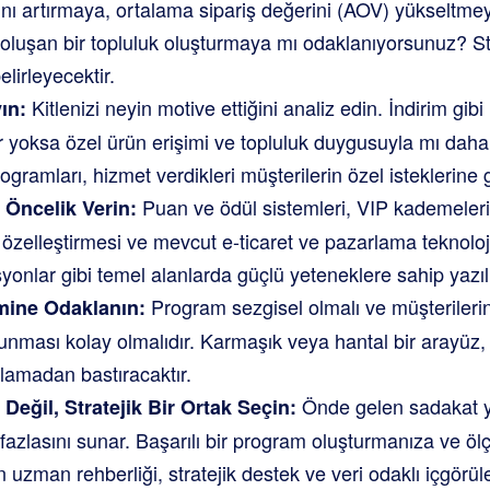
ını artırmaya, ortalama sipariş değerini (AOV) yükseltm
luşan bir topluluk oluşturmaya mı odaklanıyorsunuz? Str
belirleyecektir.
Kitlenizi neyin motive ettiğini analiz edin. İndirim gib
ın:
r yoksa özel ürün erişimi ve topluluk duygusuyla mı daha 
ogramları, hizmet verdikleri müşterilerin özel isteklerine 
Puan ve ödül sistemleri, VIP kademeleri,
 Öncelik Verin:
zelleştirmesi ve mevcut e-ticaret ve pazarlama teknolojis
onlar gibi temel alanlarda güçlü yeteneklere sahip yazıl
Program sezgisel olmalı ve müşterilerin
mine Odaklanın:
unması kolay olmalıdır. Karmaşık veya hantal bir arayüz,
lamadan bastıracaktır.
Önde gelen sadakat yaz
 Değil, Stratejik Bir Ortak Seçin:
fazlasını sunar. Başarılı bir program oluşturmanıza ve ö
 uzman rehberliği, stratejik destek ve veri odaklı içgörül