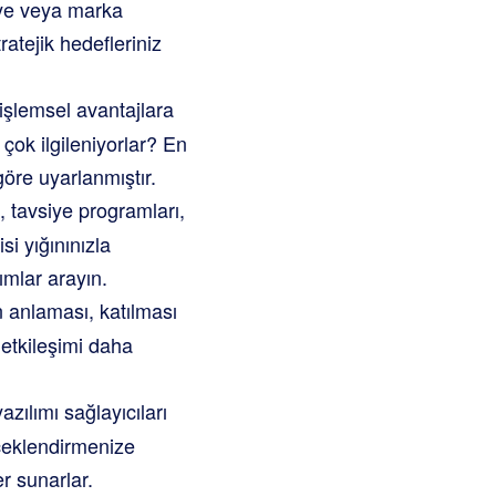
eye veya marka
atejik hedefleriniz
i işlemsel avantajlara
çok ilgileniyorlar? En
göre uyarlanmıştır.
 tavsiye programları,
i yığınınızla
ımlar arayın.
 anlaması, katılması
 etkileşimi daha
ılımı sağlayıcıları
lçeklendirmenize
er sunarlar.