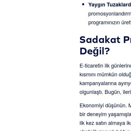
Yaygın Tuzaklard
promosyonlandırma
programınızın ürett
Sadakat Pr
Değil?
E-ticaretin ilk günler
kısmını mümkün olduğu
kampanyalarına ayırıy
olgunlaştı. Bugün, ile
Ekonomiyi düşünün. Me
bir deneyim yaşamışlar
ilk kez satın almaya i