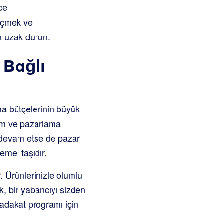
ce
seçmek ve
an uzak durun.
 Bağlı
ma bütçelerinin büyük
lam ve pazarlama
 devam etse de pazar
temel taşıdır.
. Ürünlerinizle olumlu
k, bir yabancıyı sizden
sadakat programı için