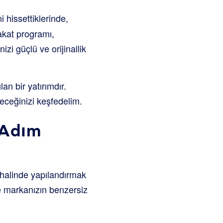
i hissettiklerinde,
dakat programı,
izi güçlü ve orijinallik
an bir yatırımdır.
eceğinizi keşfedelim.
 Adım
 halinde yapılandırmak
ve markanızın benzersiz