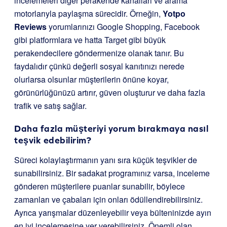
incelemeleri diğer perakende kanalları ve arama
motorlarıyla paylaşma sürecidir. Örneğin,
Yotpo
Reviews
yorumlarınızı Google Shopping, Facebook
gibi platformlara ve hatta Target gibi büyük
perakendecilere göndermenize olanak tanır. Bu
faydalıdır çünkü değerli sosyal kanıtınızı nerede
olurlarsa olsunlar müşterilerin önüne koyar,
görünürlüğünüzü artırır, güven oluşturur ve daha fazla
trafik ve satış sağlar.
Daha fazla müşteriyi yorum bırakmaya nasıl
teşvik edebilirim?
Süreci kolaylaştırmanın yanı sıra küçük teşvikler de
sunabilirsiniz. Bir sadakat programınız varsa, inceleme
gönderen müşterilere puanlar sunabilir, böylece
zamanları ve çabaları için onları ödüllendirebilirsiniz.
Ayrıca yarışmalar düzenleyebilir veya bülteninizde ayın
en iyi incelemesine yer verebilirsiniz. Önemli olan,