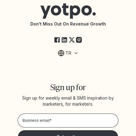
Yotpo vs Rivo
Accessibility Statement
API Documentation
API Changelog
Yotpo Status
Don't Miss Out On Revenue Growth
FAQs
TR
Sign up for
Sign up for weekly email & SMS inspiration by
marketers, for marketers.