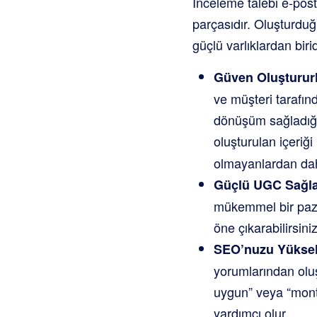
İnceleme talebi e-post
parçasıdır. Oluşturduğu
güçlü varlıklardan birid
Güven Oluştururl
ve müşteri tarafın
dönüşüm sağladığın
oluşturulan içeriğ
olmayanlardan dah
Güçlü UGC Sağla
mükemmel bir paza
öne çıkarabilirsiniz
SEO’nuzu Yükselt
yorumlarından oluş
uygun” veya “monta
yardımcı olur.