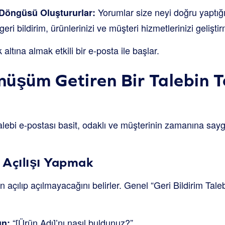
Yorumlar size neyi doğru yaptığı
m Döngüsü Oluştururlar:
 geri bildirim, ürünlerinizi ve müşteri hizmetlerinizi gelişti
 altına almak etkili bir e-posta ile başlar.
üşüm Getiren Bir Talebin 
talebi e-postası basit, odaklı ve müşterinin zamanına saygı
: Açılışı Yapmak
n açılıp açılmayacağını belirler. Genel “Geri Bildirim Taleb
“[Ürün Adı]’nı nasıl buldunuz?”
un: