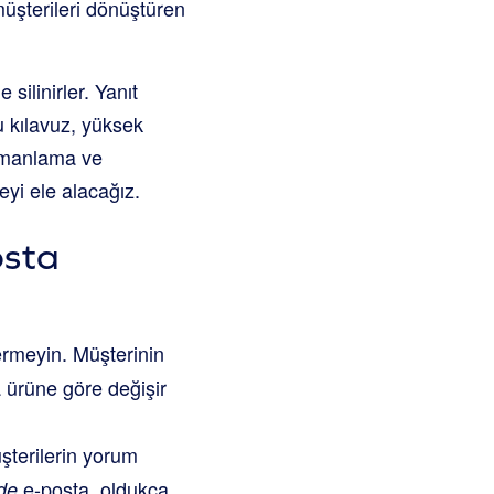
 müşterileri dönüştüren
 silinirler. Yanıt
u kılavuz, yüksek
Zamanlama ve
eyi ele alacağız.
osta
rmeyin. Müşterinin
ürüne göre değişir
üşterilerin yorum
e-posta, oldukça
ide