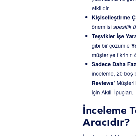
etkilidir.
Kişiselleştirme 
önemlisi
spesifik 
Teşvikler İşe Yara
gibi bir çözümle
Y
müşteriye fikrinin
Sadece Daha Fazl
inceleme, 20 boş b
Müşteril
Reviews’
için Akıllı İpuçları.
İnceleme T
Aracıdır?