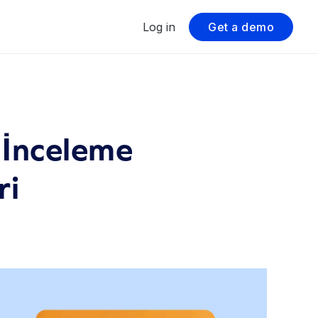
Log in
Get a demo
İnceleme
ri