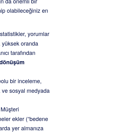
ın da önemli bir
hip olabileceğiniz en
statistikler, yorumlar
ha yüksek oranda
nıcı tarafından
a dönüşüm
eolu bir inceleme,
da ve sosyal medyada
 Müşteri
meler ekler (“bedene
larda yer almanıza