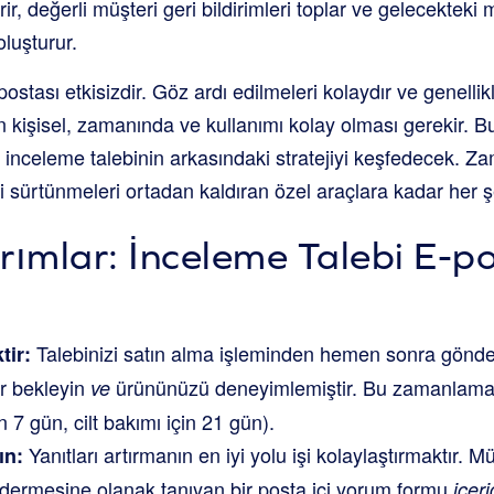
ir, değerli müşteri geri bildirimleri toplar ve gelecekteki
oluşturur.
ostası etkisizdir. Göz ardı edilmeleri kolaydır ve genellikle
n kişisel, zamanında ve kullanımı kolay olması gerekir. B
inceleme talebinin arkasındaki stratejiyi keşfedecek. 
 sürtünmeleri ortadan kaldıran özel araçlara kadar her ş
rımlar: İnceleme Talebi E-p
Talebinizi satın alma işleminden hemen sonra gönde
tir:
r bekleyin
ürününüzü deneyimlemiştir. Bu zamanlama 
ve
 7 gün, cilt bakımı için 21 gün).
Yanıtları artırmanın en iyi yolu işi kolaylaştırmaktır. M
ın:
ermesine olanak tanıyan bir posta içi yorum formu
içer