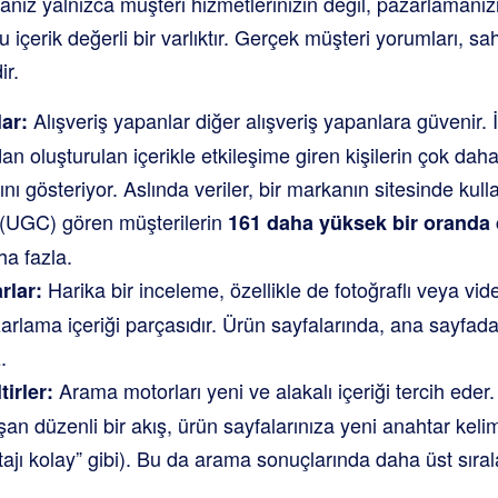
anız yalnızca müşteri hizmetlerinizin değil, pazarlamanız
 içerik değerli bir varlıktır. Gerçek müşteri yorumları, sa
ir.
Alışveriş yapanlar diğer alışveriş yapanlara güvenir. İ
ar:
dan oluşturulan içerikle etkileşime giren kişilerin çok da
ı gösteriyor. Aslında veriler, bir markanın sitesinde kulla
i (UGC) gören müşterilerin
161 daha yüksek bir orand
a fazla.
Harika bir inceleme, özellikle de fotoğraflı veya vid
rlar:
rlama içeriği parçasıdır. Ürün sayfalarında, ana sayfa
.
Arama motorları yeni ve alakalı içeriği tercih eder.
irler:
an düzenli bir akış, ürün sayfalarınıza yeni anahtar keli
jı kolay” gibi). Bu da arama sonuçlarında daha üst sıra