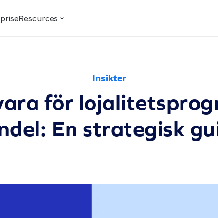
prise
Resources
Insikter
ra för lojalitetsprog
ndel: En strategisk gu