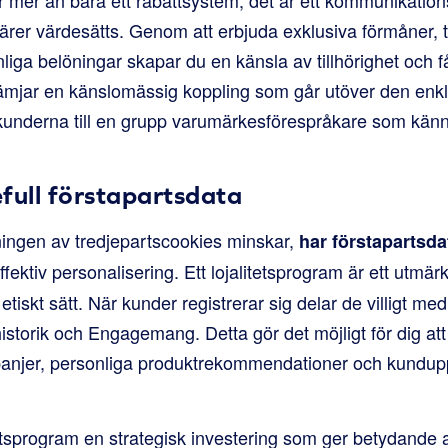
ärer värdesätts. Genom att erbjuda exklusiva förmåner, tidi
onliga belöningar skapar du en känsla av tillhörighet och 
rämjar en känslomässig koppling som går utöver den enkl
kunderna till en grupp varumärkesförespråkare som kän
full förstapartsdata
ningen av tredjepartscookies minskar,
har förstapartsdat
ffektiv personalisering. Ett lojalitetsprogram är ett utmärk
etiskt sätt. När kunder registrerar sig delar de villigt me
istorik och Engagemang. Detta gör det möjligt för dig at
njer, personliga produktrekommendationer och kundup
itetsprogram en strategisk investering som ger betydande