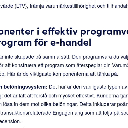
värde (LTV), främja varumärkestillhörighet och tillhandahå
enter i effektiv programv
program för e-handel
m är inte skapade på samma sätt. Den programvara du väl
för att konstruera ett program som återspeglar din Varum
p. Här är de viktigaste komponenterna att tänka på.
Det här är den vanligaste typen av 
h belöningssystem:
 det är lätt att förstå och mycket effektivt. Kunderna tjä
 lösa in dem mot olika belöningar. Detta inkluderar poä
e-transaktionsrelaterade Engagemang som att följa på soc
recension.