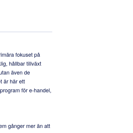
imära fokuset på
g, hållbar tillväxt
 utan även de
 är här ett
tsprogram för e-handel,
 fem gånger mer än att