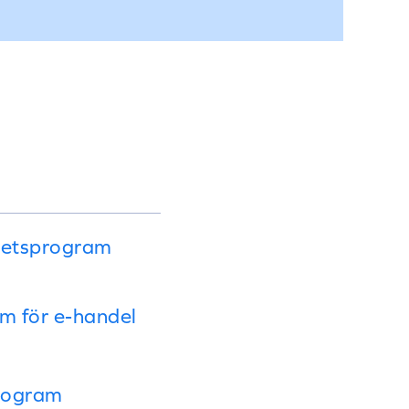
itetsprogram
am för e-handel
program