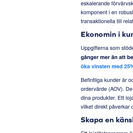
eskalerande förvärvs
komponent i en robust 
transaktionella till r
Ekonomin i ku
Uppgifterna som stöde
gånger mer än att be
öka vinsten med 25%
Befintliga kunder är o
ordervärde (AOV). De 
dina produkter. Ett l
vilket direkt påverkar d
Skapa en känsl
Ett lojalitetsprogram 