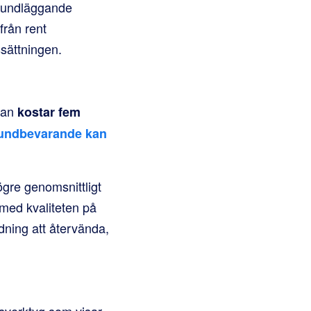
grundläggande
från rent
ssättningen.
 kan
kostar fem
undbevarande kan
ögre genomsnittligt
med kvaliteten på
dning att återvända,
nsverktyg som visar