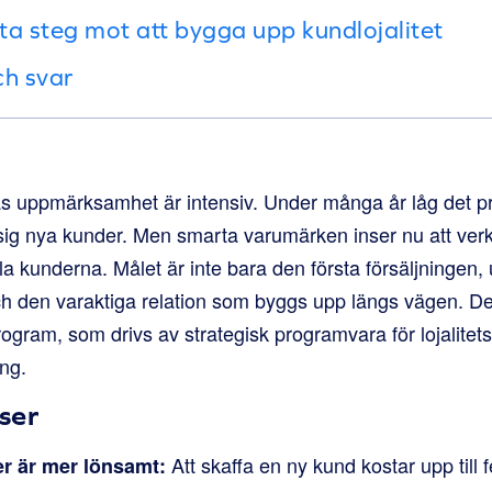
sta steg mot att bygga upp kundlojalitet
ch svar
uppmärksamhet är intensiv. Under många år låg det pr
l sig nya kunder. Men smarta varumärken inser nu att verkli
a kunderna. Målet är inte bara den första försäljningen,
ch den varaktiga relation som byggs upp längs vägen. Det
program, som drivs av strategisk programvara för lojalite
ång.
ser
Att skaffa en ny kund kostar upp till
er är mer lönsamt: