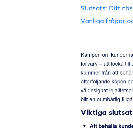
Slutsats: Ditt nä
Vanliga frågor o
Kampen om kundernas 
förvärv – att locka til
kommer från att behåll
efterföljande köpen o
väldesignat lojalitets
blir en oumbärlig tillg
Viktiga slutsat
Att behålla kund