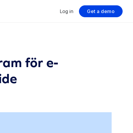
Log in
Get a demo
ram för e-
ide