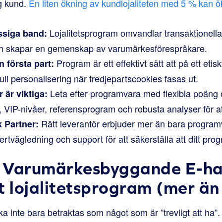
ig kund.
En liten ökning av kundlojaliteten med 5 % kan 
Lojalitetsprogram omvandlar transaktionella r
siga band:
h skapar en gemenskap av varumärkesförespråkare.
Program är ett effektivt sätt att på ett etisk
n första part:
full personalisering när tredjepartscookies fasas ut.
Leta efter programvara med flexibla poäng
 är viktiga:
 VIP-nivåer, referensprogram och robusta analyser för a
Rätt leverantör erbjuder mer än bara program
k Partner:
ertvägledning och support för att säkerställa att ditt pro
tt Varumärkesbyggande E-h
t lojalitetsprogram (mer än
ka inte bara betraktas som något som är ”trevligt att ha”.