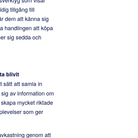
g tillgång till
får dem att känna sig
a handlingen att köpa
ner sig sedda och
a blivit
t sätt att samla in
d sig av information om
t skapa mycket riktade
plevelser som ger
 avkastning genom att