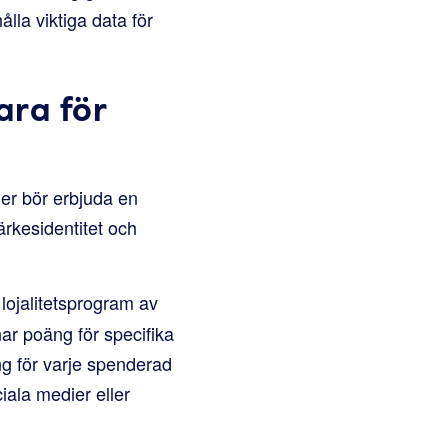
lla viktiga data för
ara för
jer bör erbjuda en
ärkesidentitet och
lojalitetsprogram av
nar poäng för specifika
ng för varje spenderad
iala medier eller