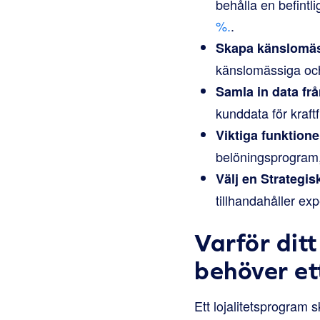
behålla en befintl
%.
.
Skapa känslomäs
känslomässiga oc
Samla in data frå
kunddata för kraft
Viktiga funktioner
belöningsprogram,
Välj en Strategis
tillhandahåller exp
Varför di
behöver et
Ett lojalitetsprogram s