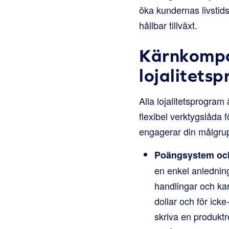
öka kundernas livstids
hållbar tillväxt.
Kärnkompon
lojalitets
Alla lojalitetsprogra
flexibel verktygslåda 
engagerar din målgrup
Poängsystem oc
en enkel anledning:
handlingar och kan
dollar och för ick
skriva en produkt