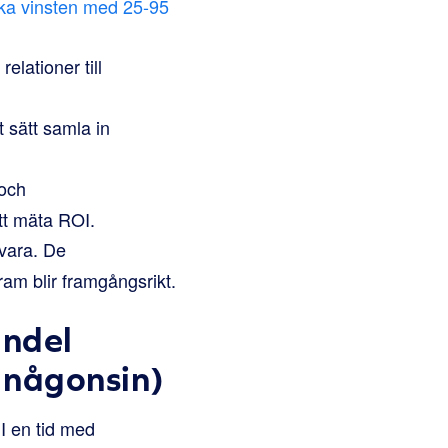
öka vinsten med 25-95
elationer till
t sätt samla in
 och
tt mäta ROI.
vara. De
gram blir framgångsrikt.
andel
 någonsin)
 I en tid med