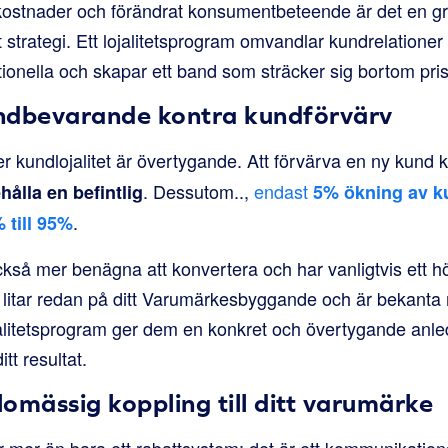
kostnader och förändrat konsumentbeteende är det en 
strategi. Ett lojalitetsprogram omvandlar kundrelationer 
elationella och skapar ett band som sträcker sig bortom pri
ndbevarande kontra kundförvärv
r kundlojalitet är övertygande. Att förvärva en ny kund
. Dessutom..,
endast
hålla en befintlig
5% ökning av k
.
 till 95%
ckså mer benägna att konvertera och har vanligtvis ett h
litar redan på ditt Varumärkesbyggande och är bekanta 
ojalitetsprogram ger dem en konkret och övertygande anle
itt resultat.
omässig koppling till ditt varumärke
är mer än bara ett rabattsystem; det är ett kommunikatio