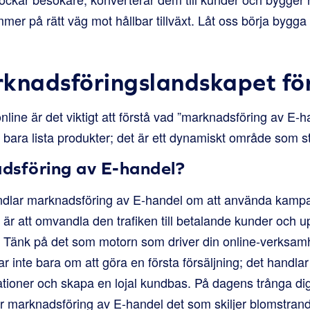
mer på rätt väg mot hållbar tillväxt. Låt oss börja bygga d
knadsföringslandskapet fö
online är det viktigt att förstå vad ”marknadsföring av E-
bara lista produkter; det är ett dynamiskt område som st
dsföring av E-handel?
ndlar marknadsföring av E-handel om att använda kampanje
et är att omvandla den trafiken till betalande kunder och
. Tänk på det som motorn som driver din online-verksamh
 inte bara om att göra en första försäljning; det handlar
ationer och skapa en lojal kundbas. På dagens trånga di
för marknadsföring av E-handel det som skiljer blomstran