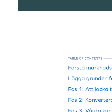
TABLE OF CONTENTS
Förstå marknadsf
Lägga grunden fö
Fas 1: Att locka t
Fas 2: Konverter
Fas 3: Vårda ku