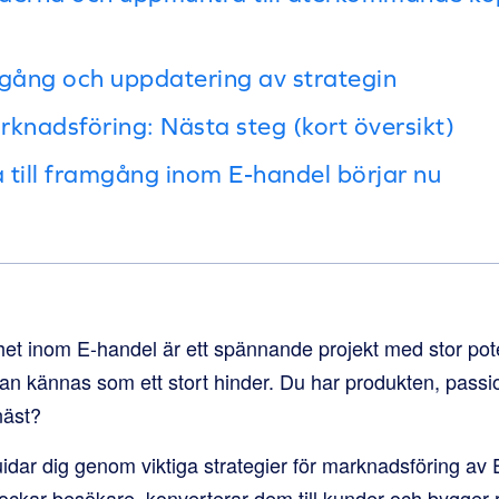
gång och uppdatering av strategin
rknadsföring: Nästa steg (kort översikt)
a till framgång inom E-handel börjar nu
het inom E-handel är ett spännande projekt med stor pote
g kan kännas som ett stort hinder. Du har produkten, pas
näst?
idar dig genom viktiga strategier för marknadsföring av
ockar besökare, konverterar dem till kunder och bygger r