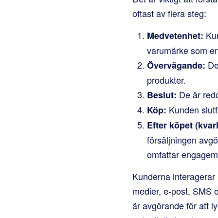
oftast av flera steg:
Kun
Medvetenhet:
varumärke som en 
De 
Övervägande:
produkter.
De är redo
Beslut:
Kunden slutf
Köp:
Efter köpet (kvar
försäljningen avgö
omfattar engagema
Kunderna interagerar m
medier, e-post, SMS o
är avgörande för att l