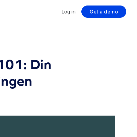
Log in
Get a demo
101: Din
ningen