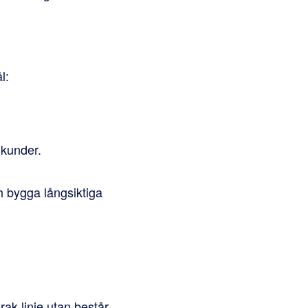
l:
 kunder.
 bygga långsiktiga
rak linje utan består