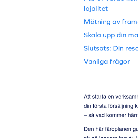
lojalitet
Mätning av fram
Skala upp din ma
Slutsats: Din res
Vanliga frågor
Att starta en verksam
din första försäljnin
– så vad kommer här
Den här färdplanen gu
att gå igenom hur du l