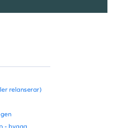
ler relanserar)
ngen
p - bygga