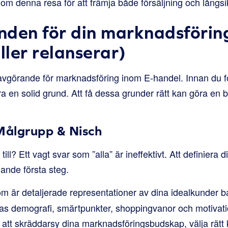
om denna resa för att främja både försäljning och långsikti
den för din marknadsföring
ller relanserar)
 avgörande för marknadsföring inom E-handel. Innan du fo
ra en solid grund. Att få dessa grunder rätt kan göra en b
Målgrupp & Nisch
ill? Ett vagt svar som ”alla” är ineffektivt. Att definiera 
ande första steg.
om är detaljerade representationer av dina idealkunder 
as demografi, smärtpunkter, shoppingvanor och motivati
 att skräddarsy dina marknadsföringsbudskap, välja rätt 