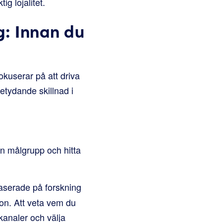
g lojalitet.
: Innan du
kuserar på att driva
etydande skillnad i
din målgrupp och hitta
baserade på forskning
on. Att veta vem du
kanaler och välja