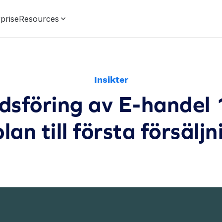
prise
Resources
Insikter
sföring av E-handel 
lan till första försälj