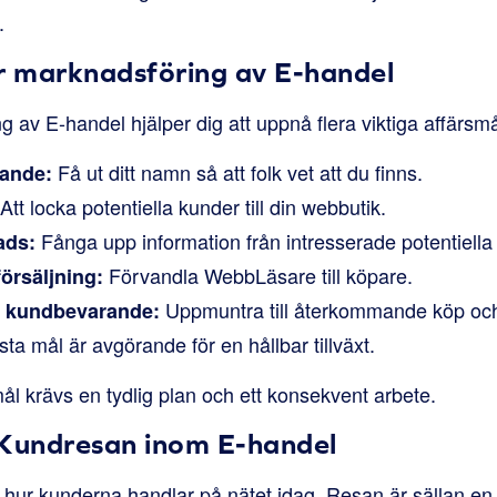
.
ör marknadsföring av E-handel
g av E-handel hjälper dig att uppnå flera viktiga affärsmå
Få ut ditt namn så att folk vet att du finns.
ande:
Att locka potentiella kunder till din webbutik.
Fånga upp information från intresserade potentiella
ads:
Förvandla WebbLäsare till köpare.
örsäljning:
Uppmuntra till återkommande köp och
h kundbevarande:
ista mål är avgörande för en hållbar tillväxt.
ål krävs en tydlig plan och ett konsekvent arbete.
Kundresan inom E-handel
stå hur kunderna handlar på nätet idag. Resan är sällan en 