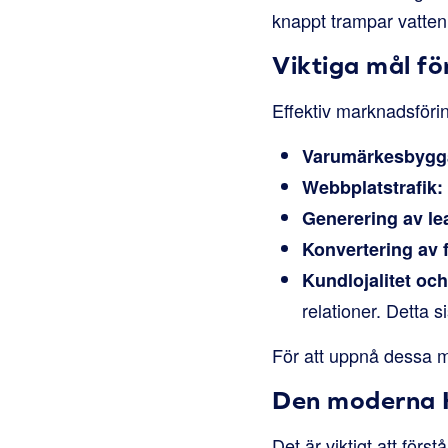
knappt trampar vatten
Viktiga mål f
Effektiv marknadsförin
Varumärkesbygg
Webbplatstrafik:
Generering av le
Konvertering av f
Kundlojalitet oc
relationer. Detta s
För att uppnå dessa m
Den moderna 
Det är viktigt att för