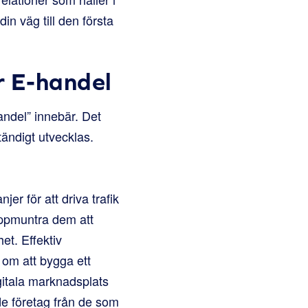
in väg till den första
r E-handel
handel” innebär. Det
ändigt utvecklas.
r för att driva trafik
 uppmuntra dem att
et. Effektiv
 om att bygga ett
gitala marknadsplats
de företag från de som