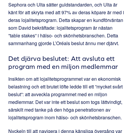
Sephora och Ulta sätter guldstandarden, och Ulta är
känt för att skryta med att 97% av deras köpare är med i
deras lojalitetsprogram. Detta skapar en kundförväntan
som David bekräftade: lojalitetsprogram är nästan
”table stakes” i hälso- och skönhetsbranschen. Detta
sammanhang gjorde L’Oréals beslut ännu mer djärvt.
Det djärva beslutet: Att avsluta ett
program med en miljon medlemmar
Insikten om att lojalitetsprogrammet var en ekonomisk
belastning och ett brutet löfte ledde till ett ”mycket svårt
beslut”: att avveckla programmet med en miljon
medlemmar. Det var inte ett beslut som togs lättvindigt,
särskilt med tanke på den höga penetrationen av
lojalitetsprogram inom hälso- och skönhetsbranschen.
Nyckeln till att navigera i denna känsliga övergång var