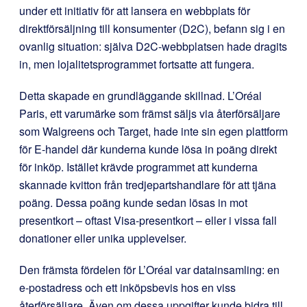
under ett initiativ för att lansera en webbplats för
direktförsäljning till konsumenter (D2C), befann sig i en
ovanlig situation: själva D2C-webbplatsen hade dragits
in, men lojalitetsprogrammet fortsatte att fungera.
Detta skapade en grundläggande skillnad. L’Oréal
Paris, ett varumärke som främst säljs via återförsäljare
som Walgreens och Target, hade inte sin egen plattform
för E-handel där kunderna kunde lösa in poäng direkt
för inköp. Istället krävde programmet att kunderna
skannade kvitton från tredjepartshandlare för att tjäna
poäng. Dessa poäng kunde sedan lösas in mot
presentkort – oftast Visa-presentkort – eller i vissa fall
donationer eller unika upplevelser.
Den främsta fördelen för L’Oréal var datainsamling: en
e-postadress och ett inköpsbevis hos en viss
återförsäljare. Även om dessa uppgifter kunde bidra till