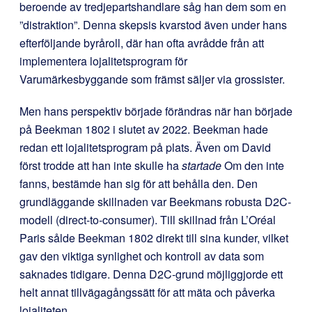
beroende av tredjepartshandlare såg han dem som en
”distraktion”. Denna skepsis kvarstod även under hans
efterföljande byråroll, där han ofta avrådde från att
implementera lojalitetsprogram för
Varumärkesbyggande som främst säljer via grossister.
Men hans perspektiv började förändras när han började
på Beekman 1802 i slutet av 2022. Beekman hade
redan ett lojalitetsprogram på plats. Även om David
först trodde att han inte skulle ha
startade
Om den inte
fanns, bestämde han sig för att behålla den. Den
grundläggande skillnaden var Beekmans robusta D2C-
modell (direct-to-consumer). Till skillnad från L’Oréal
Paris sålde Beekman 1802 direkt till sina kunder, vilket
gav den viktiga synlighet och kontroll av data som
saknades tidigare. Denna D2C-grund möjliggjorde ett
helt annat tillvägagångssätt för att mäta och påverka
lojaliteten.