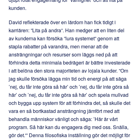
kunden.
David reflekterade över en lärdom han fick tidigt i
karriären: ”Lita på andra”. Han medger att en liten del
av kunderna kan försöka ”lura systemet” genom att
stapla rabatter på varandra, men menar att de
ansträngningar och resurser som läggs ned på att
förhindra detta minimala bedrägeri är bättre investerade
i att belöna den stora majoriteten av lojala kunder. ”Om
jag skulle försöka lägga min tid och energi på att säga
’nej, du får inte göra så här’ och ’nej, du får inte göra så
här’ och ’nej, du får inte göra så här’ och spela mullvad
och bygga upp system för att förhindra det, så skulle det
vara en så bortkastad ansträngning jämfört med att
behandla människor vänligt och säga: ’Här är vårt
program. Så här kan du engagera dig med oss. Snälla,
gör det.'” Denna filosofiska inställning gör det möjligt för