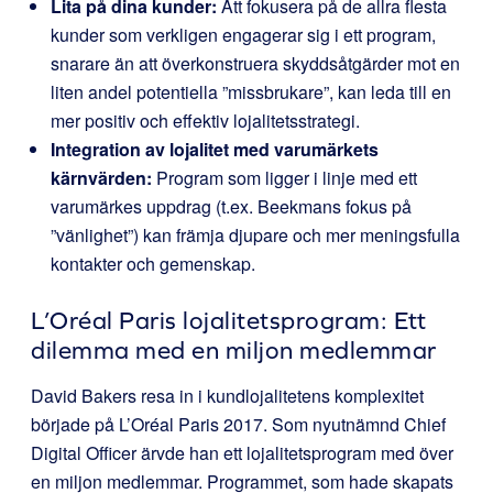
Lita på dina kunder:
Att fokusera på de allra flesta
kunder som verkligen engagerar sig i ett program,
snarare än att överkonstruera skyddsåtgärder mot en
liten andel potentiella ”missbrukare”, kan leda till en
mer positiv och effektiv lojalitetsstrategi.
Integration av lojalitet med varumärkets
kärnvärden:
Program som ligger i linje med ett
varumärkes uppdrag (t.ex. Beekmans fokus på
”vänlighet”) kan främja djupare och mer meningsfulla
kontakter och gemenskap.
L’Oréal Paris lojalitetsprogram: Ett
dilemma med en miljon medlemmar
David Bakers resa in i kundlojalitetens komplexitet
började på L’Oréal Paris 2017. Som nyutnämnd Chief
Digital Officer ärvde han ett lojalitetsprogram med över
en miljon medlemmar. Programmet, som hade skapats