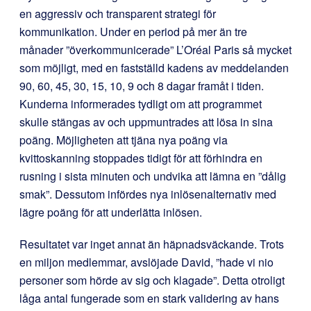
en aggressiv och transparent strategi för
kommunikation. Under en period på mer än tre
månader ”överkommunicerade” L’Oréal Paris så mycket
som möjligt, med en fastställd kadens av meddelanden
90, 60, 45, 30, 15, 10, 9 och 8 dagar framåt i tiden.
Kunderna informerades tydligt om att programmet
skulle stängas av och uppmuntrades att lösa in sina
poäng. Möjligheten att tjäna nya poäng via
kvittoskanning stoppades tidigt för att förhindra en
rusning i sista minuten och undvika att lämna en ”dålig
smak”. Dessutom infördes nya inlösenalternativ med
lägre poäng för att underlätta inlösen.
Resultatet var inget annat än häpnadsväckande. Trots
en miljon medlemmar, avslöjade David, ”hade vi nio
personer som hörde av sig och klagade”. Detta otroligt
låga antal fungerade som en stark validering av hans