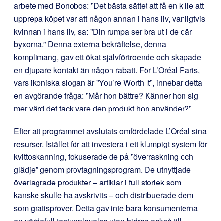
arbete med Bonobos: ”Det bästa sättet att få en kille att
upprepa köpet var att någon annan i hans liv, vanligtvis
kvinnan i hans liv, sa: ”Din rumpa ser bra ut i de där
byxorna.” Denna externa bekräftelse, denna
komplimang, gav ett ökat självförtroende och skapade
en djupare kontakt än någon rabatt. För L’Oréal Paris,
vars ikoniska slogan är ”You’re Worth It”, innebar detta
en avgörande fråga: ”Mår hon bättre? Känner hon sig
mer värd det tack vare den produkt hon använder?”
Efter att programmet avslutats omfördelade L’Oréal sina
resurser. Istället för att investera
i ett klumpigt system för
kvittoskanning, fokuserade de på ”överraskning och
glädje” genom provtagningsprogram. De utnyttjade
överlagrade produkter – artiklar i full storlek som
kanske skulle ha avskrivits – och distribuerade dem
som gratisprover. Detta gav inte bara konsumenterna
en värdefull testupplevelse utan bidrog också till