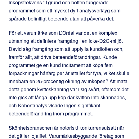
inköpsfrekvens.” I grund och botten fungerade
programmet som ett mycket dyrt analysverktyg som
spårade befintligt beteende utan att påverka det.
För ett varumärke som L’Oréal var det en komplex
utmaning att definiera framgång i en icke-D2C-miljö.
David såg framgång som att uppfylla kundlöften och,
framför allt, att driva beteendeförändringar. Kunde
programmet ge en kund incitament att köpa fem
förpackningar hårfärg per år istället för fyra, vilket skulle
innebära en 25-procentig ökning av inköpen? Att mäta
detta genom kvittoskanning var i sig svårt, eftersom det
inte gick att fånga upp köp där kvitton inte skannades,
och Kohortanalys visade ingen signifikant
beteendeförändring inom programmet.
Skönhetsbranschen är notoriskt konkurrensutsatt när
det gäller lojalitet. Varumärkesbyggande företag som