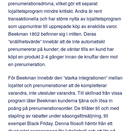
prenumerationsdrivna, vilket gör ett separat
lojalitetsprogram mindre kritiskt. Andra är rent
transaktionella och har större nytta av lojalitetsprogram
som uppmuntrar till upprepade köp av enskilda varor.
Beekman 1802 befinner sig i mitten. Deras
”snällhetsvärde” innebär att de inte automatiskt
prenumererar på kunder; de väntar tills en kund har
köpt en produkt 2-4 gånger innan de knuffar dem mot
en prenumeration.
För Beekman innebär den ”starka integrationen” mellan
lojalitet och prenumerationer att de kompletterar
varandra, inte utesluter varandra. Till skillnad från vissa
program låter Beekman kunderna tjäna och lösa in
poäng på prenumerationsorder. De tillåter till och med
stapling av rabatter under säsongsförsäljning, till
exempel Black Friday. Denna filosofi härrör från ett
djupt rotat engagemang för ”vänlighet” och att lita på