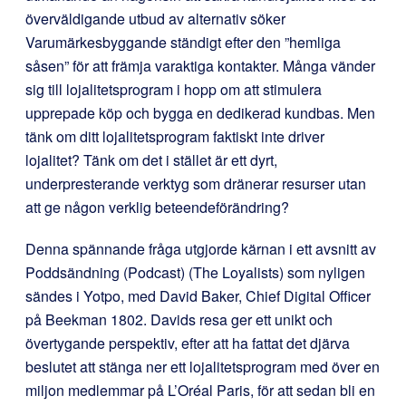
överväldigande utbud av alternativ söker
Varumärkesbyggande ständigt efter den ”hemliga
såsen” för att främja varaktiga kontakter. Många vänder
sig till lojalitetsprogram i hopp om att stimulera
upprepade köp och bygga en dedikerad kundbas. Men
tänk om ditt lojalitetsprogram faktiskt inte driver
lojalitet? Tänk om det i stället är ett dyrt,
underpresterande verktyg som dränerar resurser utan
att ge någon verklig beteendeförändring?
Denna spännande fråga utgjorde kärnan i ett avsnitt av
Poddsändning (Podcast) (The Loyalists) som nyligen
sändes i Yotpo, med David Baker, Chief Digital Officer
på Beekman 1802. Davids resa ger ett unikt och
övertygande perspektiv, efter att ha fattat det djärva
beslutet att stänga ner ett lojalitetsprogram med över en
miljon medlemmar på L’Oréal Paris, för att sedan bli en