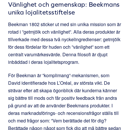
Vänlighet och gemenskap: Beekmans
unika lojalitetsstiftelse
Beekman 1802 sticker ut med sin unika mission som är
rotad i ”getmjölk och vänlighet”. Alla deras produkter är
tillverkade med dessa två nyckelingredienser: getmjölk
för dess fördelar för huden och ”vänlighet” som ett
centralt varumärkesvärde. Denna filosofi är djupt
inbäddad i deras lojalitetsprogram.
För Beekman är ”komplimang”-mekanismen, som
David identifierade hos L’Oréal, av största vikt. De
strävar efter att skapa ögonblick där kunderna känner
sig bättre till mods och får positiv feedback från andra
på grund av att de använder Beekmans produkter. I
deras marknadsförings- och recensionsfrågor ställs till
och med frågor som: ”Vem berättade det för dig?
Berättade någon något som fick dig att må bättre sedan