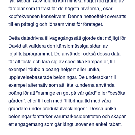
lyft. Medan AOV ibland kan minska något (på grund av
fördelar som fri frakt för de högsta nivåerna), ökar
köpfrekvensen konsekvent. Denna nettoeffekt översätts
till en påtaglig och lönsam vinst för företaget.
Detta datadrivna tillvägagångssätt gjorde det möjligt för
David att validera den känslomässiga sidan av
lojalitetsprogrammet. De använder också dessa data
för att testa och lära sig av specifika kampanjer, till
exempel ”dubbla poäng-helger” eller unika,
upplevelsebaserade belöningar. De undersöker till
exempel alternativ som att låta kunderna använda
poäng för att ”namnge en get på vår gård” eller ”besöka
gården”, eller till och med ”tillbringa tid med våra
grundare under produktutvecklingen”. Dessa unika
belöningar förstärker varumärkesidentiteten och skapar
ett engagemang som går långt utöver en enkel rabatt.