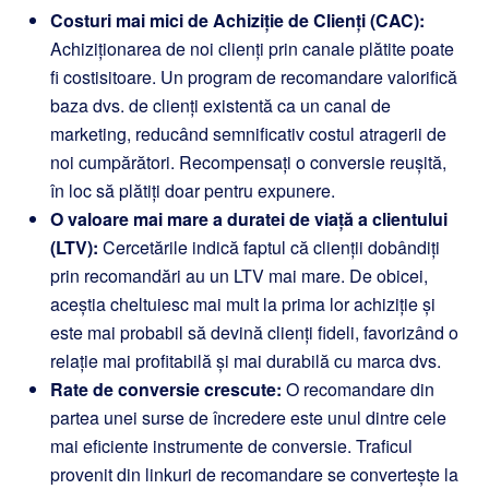
Costuri mai mici de Achiziție de Clienți (CAC):
Achiziționarea de noi clienți prin canale plătite poate
fi costisitoare. Un program de recomandare valorifică
baza dvs. de clienți existentă ca un canal de
marketing, reducând semnificativ costul atragerii de
noi cumpărători. Recompensați o conversie reușită,
în loc să plătiți doar pentru expunere.
O valoare mai mare a duratei de viață a clientului
(LTV):
Cercetările indică faptul că clienții dobândiți
prin recomandări au un LTV mai mare. De obicei,
aceștia cheltuiesc mai mult la prima lor achiziție și
este mai probabil să devină clienți fideli, favorizând o
relație mai profitabilă și mai durabilă cu marca dvs.
Rate de conversie crescute:
O recomandare din
partea unei surse de încredere este unul dintre cele
mai eficiente instrumente de conversie. Traficul
provenit din linkuri de recomandare se convertește la