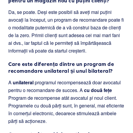
pentru un magazin nou cu puțini clienți?
Da, se poate. Deși este posibil să aveți mai puțini
avocați la început, un program de recomandare poate fi
o modalitate puternică de a vă construi baza de clienți
de la zero. Primii clienți sunt adesea cei mai mari fani
ai dvs., iar faptul că le permiteți să împărtășească
informații vă poate da startul creșterii.
Care este diferența dintre un program de
recomandare unilateral și unul bilateral?
A
unilateral
programul recompensează doar avocatul
pentru o recomandare de succes. A
cu două fețe
Program de recompense atât avocatul
și
noul client.
Programele cu două părți sunt, în general, mai eficiente
în comerțul electronic, deoarece stimulează ambele
părți să acționeze.