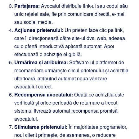
Partajarea:
Avocatul distribuie link-ul sau codul său
unic rețelei sale, fie prin comunicare directă, e-mail
sau social media.
Acțiunea prietenului:
Un prieten face clic pe link,
care îl direcționează către site-ul dvs. web, adesea
cu o ofertă introductivă aplicată automat. Apoi
efectuează o achiziție eligibilă.
Urmărirea și atribuirea:
Software-ul platformei de
recomandare urmărește clicul prietenului și achiziția
ulterioară, atribuind automat noua vânzare
avocatului corect.
Recompensa avocatului:
Odată ce achiziția este
verificată și orice perioadă de returnare a trecut,
sistemul livrează automat recompensa promisă
avocatului.
Stimularea prietenului:
În majoritatea programelor,
noul client primește, de asemenea, o reducere