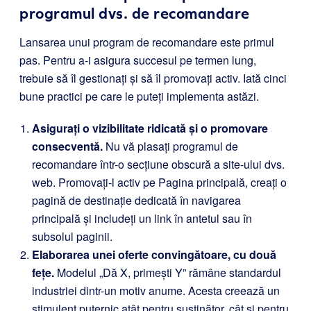
programul dvs. de recomandare
Lansarea unui program de recomandare este primul
pas. Pentru a-i asigura succesul pe termen lung,
trebuie să îl gestionați și să îl promovați activ. Iată cinci
bune practici pe care le puteți implementa astăzi.
Asigurați o vizibilitate ridicată și o promovare
consecventă.
Nu vă plasați programul de
recomandare într-o secțiune obscură a site-ului dvs.
web. Promovați-l activ pe Pagina principală, creați o
pagină de destinație dedicată în navigarea
principală și includeți un link în antetul sau în
subsolul paginii.
Elaborarea unei oferte convingătoare, cu două
fețe.
Modelul „Dă X, primești Y” rămâne standardul
industriei dintr-un motiv anume. Acesta creează un
stimulent puternic atât pentru susținător, cât și pentru