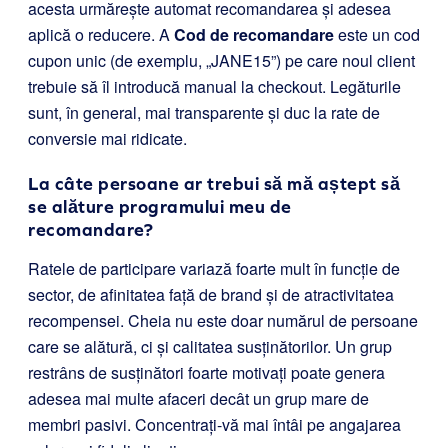
acesta urmărește automat recomandarea și adesea
aplică o reducere. A
Cod de recomandare
este un cod
cupon unic (de exemplu, „JANE15”) pe care noul client
trebuie să îl introducă manual la checkout. Legăturile
sunt, în general, mai transparente și duc la rate de
conversie mai ridicate.
La câte persoane ar trebui să mă aștept să
se alăture programului meu de
recomandare?
Ratele de participare variază foarte mult în funcție de
sector, de afinitatea față de brand și de atractivitatea
recompensei. Cheia nu este doar numărul de persoane
care se alătură, ci și calitatea susținătorilor. Un grup
restrâns de susținători foarte motivați poate genera
adesea mai multe afaceri decât un grup mare de
membri pasivi. Concentrați-vă mai întâi pe angajarea