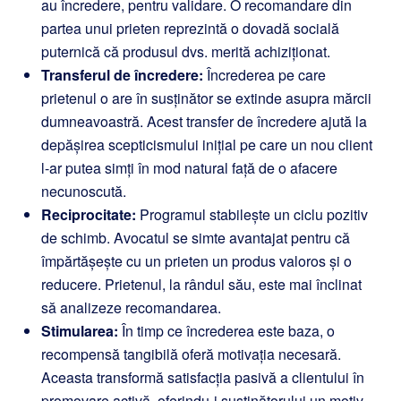
au încredere, pentru validare. O recomandare din
partea unui prieten reprezintă o dovadă socială
puternică că produsul dvs. merită achiziționat.
Transferul de încredere:
Încrederea pe care
prietenul o are în susținător se extinde asupra mărcii
dumneavoastră. Acest transfer de încredere ajută la
depășirea scepticismului inițial pe care un nou client
l-ar putea simți în mod natural față de o afacere
necunoscută.
Reciprocitate:
Programul stabilește un ciclu pozitiv
de schimb. Avocatul se simte avantajat pentru că
împărtășește cu un prieten un produs valoros și o
reducere. Prietenul, la rândul său, este mai înclinat
să analizeze recomandarea.
Stimularea:
În timp ce încrederea este baza, o
recompensă tangibilă oferă motivația necesară.
Aceasta transformă satisfacția pasivă a clientului în
promovare activă, oferindu-i susținătorului un motiv