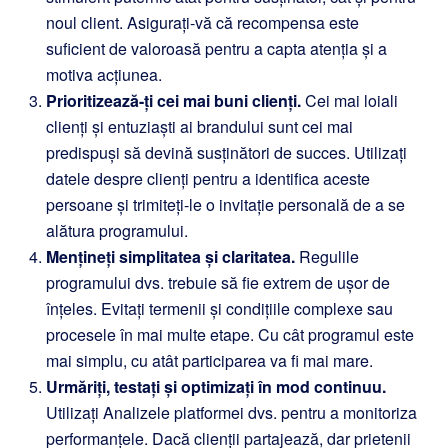
noul client. Asigurați-vă că recompensa este
suficient de valoroasă pentru a capta atenția și a
motiva acțiunea.
Prioritizează-ți cei mai buni clienți.
Cei mai loiali
clienți și entuziaști ai brandului sunt cei mai
predispuși să devină susținători de succes. Utilizați
datele despre clienți pentru a identifica aceste
persoane și trimiteți-le o invitație personală de a se
alătura programului.
Mențineți simplitatea și claritatea.
Regulile
programului dvs. trebuie să fie extrem de ușor de
înțeles. Evitați termenii și condițiile complexe sau
procesele în mai multe etape. Cu cât programul este
mai simplu, cu atât participarea va fi mai mare.
Urmăriți, testați și optimizați în mod continuu.
Utilizați Analizele platformei dvs. pentru a monitoriza
performanțele. Dacă clienții partajează, dar prietenii