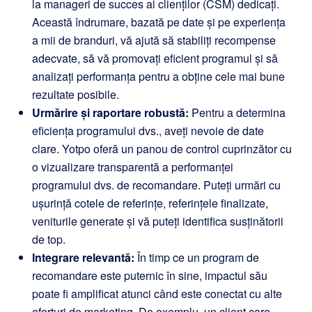
la manageri de succes ai clienților (CSM) dedicați.
Această îndrumare, bazată pe date și pe experiența
a mii de branduri, vă ajută să stabiliți recompense
adecvate, să vă promovați eficient programul și să
analizați performanța pentru a obține cele mai bune
rezultate posibile.
Urmărire și raportare robustă:
Pentru a determina
eficiența programului dvs., aveți nevoie de date
clare. Yotpo oferă un panou de control cuprinzător cu
o vizualizare transparentă a performanței
programului dvs. de recomandare. Puteți urmări cu
ușurință cotele de referințe, referințele finalizate,
veniturile generate și vă puteți identifica susținătorii
de top.
Integrare relevantă:
În timp ce un program de
recomandare este puternic în sine, impactul său
poate fi amplificat atunci când este conectat cu alte
eforturi de marketing. De exemplu, un client care