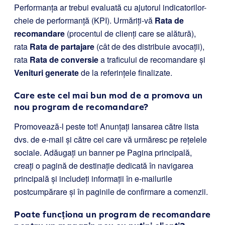
Performanța ar trebui evaluată cu ajutorul indicatorilor-
cheie de performanță (KPI). Urmăriți-vă
Rata de
recomandare
(procentul de clienți care se alătură),
rata
Rata de partajare
(cât de des distribuie avocații),
rata
Rata de conversie
a traficului de recomandare și
Venituri generate
de la referințele finalizate.
Care este cel mai bun mod de a promova un
nou program de recomandare?
Promovează-l peste tot! Anunțați lansarea către lista
dvs. de e-mail și către cei care vă urmăresc pe rețelele
sociale. Adăugați un banner pe Pagina principală,
creați o pagină de destinație dedicată în navigarea
principală și includeți informații în e-mailurile
postcumpărare și în paginile de confirmare a comenzii.
Poate funcționa un program de recomandare