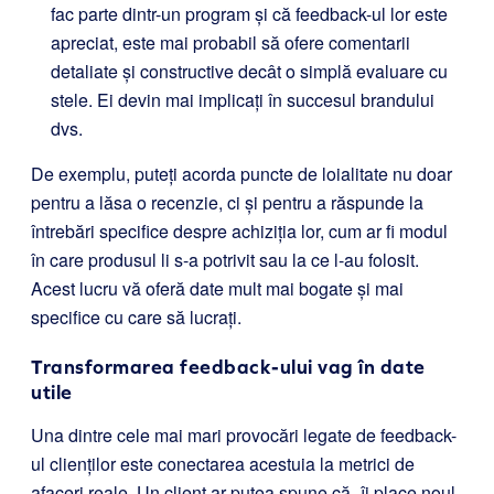
fac parte dintr-un program și că feedback-ul lor este
apreciat, este mai probabil să ofere comentarii
detaliate și constructive decât o simplă evaluare cu
stele. Ei devin mai implicați în succesul brandului
dvs.
De exemplu, puteți acorda puncte de loialitate nu doar
pentru a lăsa o recenzie, ci și pentru a răspunde la
întrebări specifice despre achiziția lor, cum ar fi modul
în care produsul li s-a potrivit sau la ce l-au folosit.
Acest lucru vă oferă date mult mai bogate și mai
specifice cu care să lucrați.
Transformarea feedback-ului vag în date
utile
Una dintre cele mai mari provocări legate de feedback-
ul clienților este conectarea acestuia la metrici de
afaceri reale. Un client ar putea spune că „îi place noul