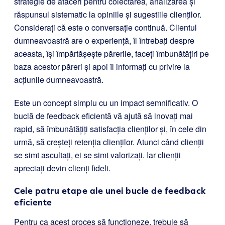
strategie de afaceri pentru colectarea, analizarea și
răspunsul sistematic la opiniile și sugestiile clienților.
Considerați că este o conversație continuă. Clientul
dumneavoastră are o experiență, îl întrebați despre
aceasta, își împărtășește părerile, faceți îmbunătățiri pe
baza acestor păreri și apoi îl informați cu privire la
acțiunile dumneavoastră.
Este un concept simplu cu un impact semnificativ. O
buclă de feedback eficientă vă ajută să inovați mai
rapid, să îmbunătățiți satisfacția clienților și, în cele din
urmă, să creșteți retenția clienților. Atunci când clienții
se simt ascultați, ei se simt valorizați. Iar clienții
apreciați devin clienți fideli.
Cele patru etape ale unei bucle de feedback
eficiente
Pentru ca acest proces să funcționeze, trebuie să