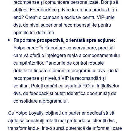
recompense și comunicare personalizate. Doriți să
obțineți Feedback cu privire la un nou produs high-
end? Creați o campanie exclusiv pentru VIP-urile
dvs. de nivel superior și recompensați-le pentru
opiniile lor detaliate.
Raportare prospectivă, orientată spre acțiune:
Yotpo crede în Raportare conservatoare, precisă,
care vă oferă o înțelegere reală a comportamentului
cumpărătorilor. Panourile de control robuste
detaliază fiecare element al programului dvs., de la
recompense și niveluri VIP la recomandări și
venituri. Puteți urmări cu ușurință ROI al inițiativelor
dvs. de feedback și puteți identifica oportunități de
consolidare a programului.
Cu Yotpo Loyalty, obțineți un partener dedicat să vă
ajute să construiți relații mai profunde cu clienții dvs.,
transformându-i într-o sursă puternică de informații care