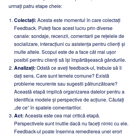
urmați patru etape cheie:
Colectați:
Acesta este momentul în care colectați
Feedback. Puteți face acest lucru prin diverse
canale: sondaje, recenzii, comentarii pe rețelele de
socializare, interacțiuni cu asistența pentru clienți și
multe altele. Scopul este de a face cât mai ușor
posibil pentru clienți să își împărtășească gândurile.
Analizați:
Odată ce aveți feedback-ul, trebuie să îi
dați sens. Care sunt temele comune? Există
probleme recurente sau sugestii pătrunzătoare?
Această etapă implică organizarea datelor pentru a
identifica modele și perspective de acțiune. Căutați
„de ce” în spatele comentariilor.
Act:
Aceasta este cea mai critică etapă.
Perspectivele sunt inutile dacă nu faceți nimic cu ele.
Feedback-ul poate însemna remedierea unei erori