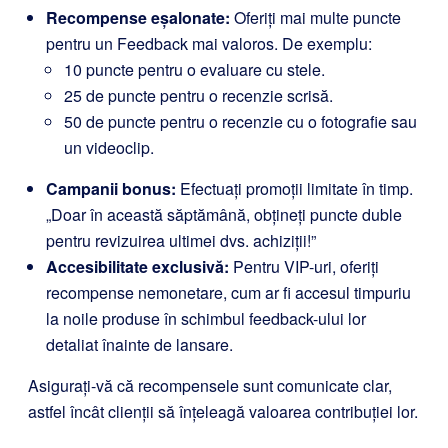
Recompense eșalonate:
Oferiți mai multe puncte
pentru un Feedback mai valoros. De exemplu:
10 puncte pentru o evaluare cu stele.
25 de puncte pentru o recenzie scrisă.
50 de puncte pentru o recenzie cu o fotografie sau
un videoclip.
Campanii bonus:
Efectuați promoții limitate în timp.
„Doar în această săptămână, obțineți puncte duble
pentru revizuirea ultimei dvs. achiziții!”
Accesibilitate exclusivă:
Pentru VIP-uri, oferiți
recompense nemonetare, cum ar fi accesul timpuriu
la noile produse în schimbul feedback-ului lor
detaliat înainte de lansare.
Asigurați-vă că recompensele sunt comunicate clar,
astfel încât clienții să înțeleagă valoarea contribuției lor.