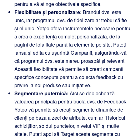
pentru a vă atinge obiectivele specifice.
Flexibilitate și personalizare:
Brandul dvs. este
unic, iar programul dvs. de fidelizare ar trebui să fie
și el unic. Yotpo oferă instrumentele necesare pentru
a crea o experiență complet personalizată, de la
pagini de loialitate până la elemente pe site. Puteți
lansa și edita cu ușurință Campanii, asigurându-vă
că programul dvs. este mereu proaspăt și relevant.
Această flexibilitate vă permite să creați campanii
specifice concepute pentru a colecta feedback cu
privire la noi produse sau inițiative.
Segmentare puternică:
Aici se deblochează
valoarea principală pentru bucla dvs. de Feedback.
Yotpo vă permite să creați segmente dinamice de
clienți pe baza a zeci de atribute, cum ar fi istoricul
achizițiilor, soldul punctelor, nivelul VIP și multe
altele. Puteți apoi să Target aceste segmente cu