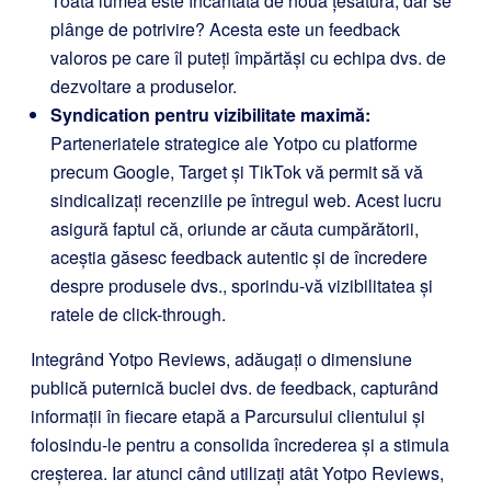
Toată lumea este încântată de noua țesătură, dar se
plânge de potrivire? Acesta este un feedback
valoros pe care îl puteți împărtăși cu echipa dvs. de
dezvoltare a produselor.
Syndication pentru vizibilitate maximă:
Parteneriatele strategice ale Yotpo cu platforme
precum Google, Target și TikTok vă permit să vă
sindicalizați recenziile pe întregul web. Acest lucru
asigură faptul că, oriunde ar căuta cumpărătorii,
aceștia găsesc feedback autentic și de încredere
despre produsele dvs., sporindu-vă vizibilitatea și
ratele de click-through.
Integrând Yotpo Reviews, adăugați o dimensiune
publică puternică buclei dvs. de feedback, capturând
informații în fiecare etapă a Parcursului clientului și
folosindu-le pentru a consolida încrederea și a stimula
creșterea. Iar atunci când utilizați atât Yotpo Reviews,