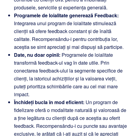
produsele, serviciile și experiența generală.
Programele de loialitate generează Feedback:
Integrarea unui program de loialitate stimulează
clienții să ofere feedback constant și de înaltă
calitate. Recompensându-i pentru contribuția lor,
aceștia se simt apreciați și mai dispuși să participe.
Date, nu doar opinii:
Programele de loialitate
transformă feedback-ul vag în date utile. Prin
conectarea feedback-ului la segmente specifice de
clienți, la istoricul achizițiilor și la valoarea vieții,
puteți prioritiza schimbările care au cel mai mare
impact.
Închideți bucla în mod eficient:
Un program de
fidelizare oferă o modalitate naturală și valoroasă de
a ține legătura cu clienții după ce aceștia au oferit
feedback. Recompensându-i cu puncte sau avantaje
exclusive, le arătați că i-ați auzit și că le apreciați