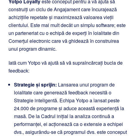
Yotpo Loyalty
este conceput pentru a vă ajuta să
construiți un ciclu de Angajament care încurajează
achizițiile repetate și maximizează valoarea vieții
clientului. Este mai mult decât un simplu software; este
un parteneriat cu o echipă de experți în loialitate din
Comerțul electronic care vă ghidează în construirea
unui program dinamic.
Iată cum Yotpo vă ajută să vă supraîncărcați bucla de
feedback:
Strategie și sprijin:
Lansarea unui program de
loialitate care generează feedback necesită o
Strategie inteligentă. Echipa Yotpo a lansat peste
24.000 de programe și aduce această experiență la
masă. De la Cadrul inițial la analiza continuă a
performanței, ei acționează ca o extensie a echipei
dvs., asigurându-se că programul dvs. este conceput