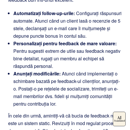
Automatizați follow-up-urile:
Configurați răspunsuri
automate. Atunci când un client lasă o recenzie de 5
stele, declanșați un e-mail care îi mulțumește și
depune puncte bonus în contul său.
Personalizați pentru feedback de mare valoare:
Pentru sugestii extrem de utile sau feedback negativ
bine detaliat, rugați un membru al echipei să
răspundă personal.
Anunțați modificările:
Atunci când implementați o
schimbare bazată pe feedback-ul clienților, anunțați-
o. Postați-o pe rețelele de socializare, trimiteți un e-
mail membrilor dvs. fideli și mulțumiți comunității
pentru contribuția lor.
În cele din urmă, amintiți-vă că bucla de feedback nu
este un sistem static. Revizuiți în mod regulat procesul