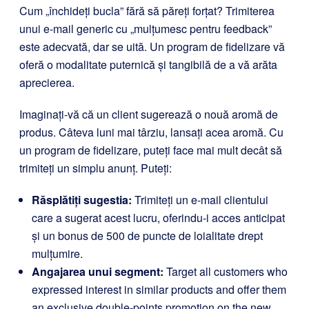
Cum „închideți bucla” fără să păreți forțat? Trimiterea
unui e-mail generic cu „mulțumesc pentru feedback”
este adecvată, dar se uită. Un program de fidelizare vă
oferă o modalitate puternică și tangibilă de a vă arăta
aprecierea.
Imaginați-vă că un client sugerează o nouă aromă de
produs. Câteva luni mai târziu, lansați acea aromă. Cu
un program de fidelizare, puteți face mai mult decât să
trimiteți un simplu anunț. Puteți:
Răsplătiți sugestia:
Trimiteți un e-mail clientului
care a sugerat acest lucru, oferindu-i acces anticipat
și un bonus de 500 de puncte de loialitate drept
mulțumire.
Angajarea unui segment:
Target all customers who
expressed interest in similar products and offer them
an exclusive double-points promotion on the new