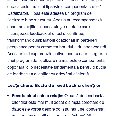
dacă acestui motor îi lipsește o componentă cheie?
Catalizatorul lipsă este adesea un program de
fidelizare bine structurat. Acesta nu recompensează
doar tranzacțiile, ci construiește o relație care
încurajează feedback-ul onest și continuu,
transformând cumpărătorii ocazionali în parteneri
perspicace pentru creșterea brandului dumneavoastră.
Acest articol explorează motivul pentru care Integrarea
unui program de fidelizare nu mai este o componentă
opțională, ci o necesitate fundamentală pentru o buclă
de feedback a clienților cu adevărat eficientă.
Lecții cheie: Bucla de feedback a clienților
Feedback-ul este o relație:
O buclă de feedback a
clienților este mai mult decât o simplă colectare de
date; este vorba despre construirea unei conversații
continue cu clienții dvs. pentru a îmbunătăți