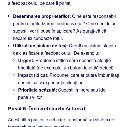
a feedback-ului pe care îl primiți.
Desemnarea proprietarilor:
Cine este responsabil
pentru monitorizarea feedback-ului? Cine decide ce
sugestii vor fi puse în aplicare? Asigurați-vă că
fiecare își cunoaște rolul.
Utilizați un sistem de triaj:
Creați un sistem simplu
de clasificare a feedback-ului. De exemplu:
Urgent:
Probleme critice care necesită atenție
imediată (de exemplu, un buton de plată defect).
Impact ridicat:
Propuneri care ar putea îmbunătăți
semnificativ experiența clienților.
Prioritate scăzută:
Sugestii minore sau idei
pentru viitor.
Pasul 6: Închideți bucla și Iterați
Acest ultim pas este cel care transformă un sistem de
feedback bun într-unul excelent.