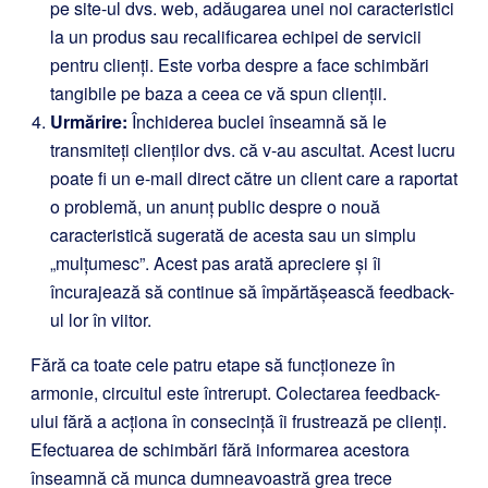
pe site-ul dvs. web, adăugarea unei noi caracteristici
la un produs sau recalificarea echipei de servicii
pentru clienți. Este vorba despre a face schimbări
tangibile pe baza a ceea ce vă spun clienții.
Urmărire:
Închiderea buclei înseamnă să le
transmiteți clienților dvs. că v-au ascultat. Acest lucru
poate fi un e-mail direct către un client care a raportat
o problemă, un anunț public despre o nouă
caracteristică sugerată de acesta sau un simplu
„mulțumesc”. Acest pas arată apreciere și îi
încurajează să continue să împărtășească feedback-
ul lor în viitor.
Fără ca toate cele patru etape să funcționeze în
armonie, circuitul este întrerupt. Colectarea feedback-
ului fără a acționa în consecință îi frustrează pe clienți.
Efectuarea de schimbări fără informarea acestora
înseamnă că munca dumneavoastră grea trece