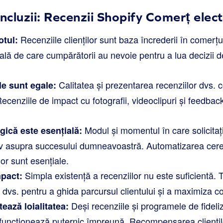
oncluzii: Recenzii Shopify Comerț elec
Recenziile clienților sunt baza încrederii în comerțu
otul:
ală de care cumpărătorii au nevoie pentru a lua decizii 
Calitatea și prezentarea recenziilor dvs.
le sunt egale:
ecenziile de impact cu fotografii, videoclipuri și feedback
Modul și momentul în care solicitaț
gică este esențială:
v asupra succesului dumneavoastră. Automatizarea cereril
lor sunt esențiale.
Simpla existență a recenziilor nu este suficientă. T
mpact:
l dvs. pentru a ghida parcursul clientului și a maximiza co
Deși recenziile și programele de fideli
ează loialitatea:
 funcționează puternic împreună. Recompensarea cliențil