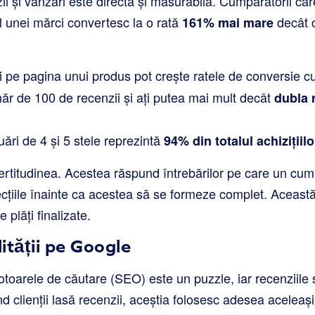
ii și vânzări este directă și măsurabilă. Cumpărătorii ca
ul unei mărci convertesc la o rată
decât c
161% mai mare
i pe pagina unui produs pot crește ratele de conversie c
ăr de 100 de recenzii și ați putea mai mult decât
dubla 
ări de 4 și 5 stele reprezintă
94% din totalul achizițiilo
ertitudinea. Acestea răspund întrebărilor pe care un cum
cțiile înainte ca acestea să se formeze complet. Aceast
 plăți finalizate.
lității pe Google
toarele de căutare (SEO) este un puzzle, iar recenziile 
d clienții lasă recenzii, aceștia folosesc adesea aceleași