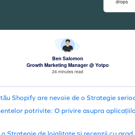
Ben Salomon
Growth Marketing Manager @ Yotpo
24 minutes read
tău Shopify are nevoie de o Strategie serioa
ntelor potrivite: O privire asupra aplicațiil
o Strategie de loialitate și recenzii cu grad 