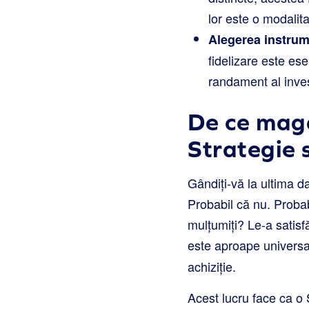
lor este o modalita
Alegerea instrume
fidelizare este es
randament al invest
De ce maga
Strategie 
Gândiți-vă la ultima d
Probabil că nu. Probab
mulțumiți? Le-a satis
este aproape universa
achiziție.
Acest lucru face ca o 