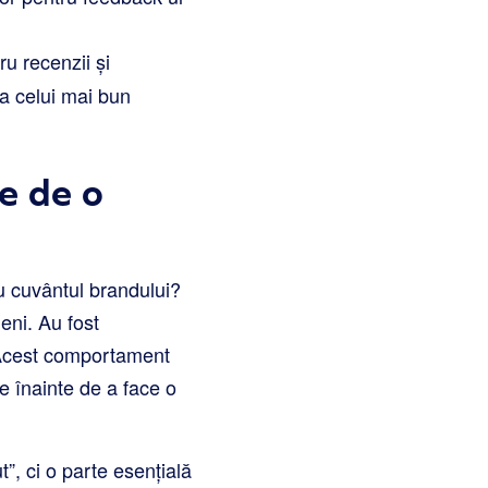
u recenzii și
ea celui mai bun
e de o
lu cuvântul brandului?
eni. Au fost
 Acest comportament
e înainte de a face o
”, ci o parte esențială