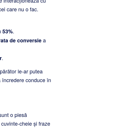
re interacționează cu
ei care nu o fac.
u
.
53%
a
rata de conversie
.
r
părător le-ar putea
ă încredere conduce în
sunt o piesă
 cuvinte-cheie și fraze