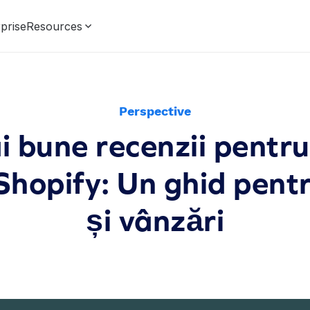
prise
Resources
Perspective
i bune recenzii pentr
Shopify: Un ghid pentr
și vânzări