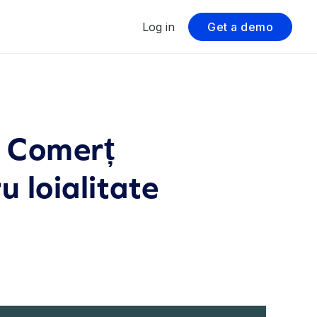
Log in
Get a demo
u Comerț
u loialitate