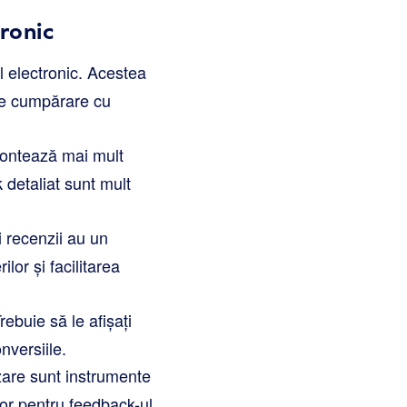
tronic
l electronic. Acestea
de cumpărare cu
 contează mai mult
 detaliat sunt mult
i recenzii au un
or și facilitarea
rebuie să le afișați
nversiile.
zare sunt instrumente
or pentru feedback-ul