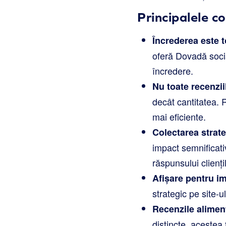
Principalele c
Încrederea este t
oferă Dovadă soci
încredere.
Nu toate recenzii
decât cantitatea. R
mai eficiente.
Colectarea strate
impact semnificati
răspunsului clienți
Afișare pentru i
strategic pe site-u
Recenzile aliment
distincte, acestea