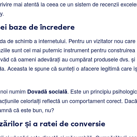
 privire mai atentă la ceea ce un sistem de recenzii excel
y.
ei baze de încredere
 de schimb a internetului. Pentru un vizitator nou care 
iile sunt cel mai puternic instrument pentru construirea u
 văd că oameni adevărați au cumpărat produsele dvs. și 
rda. Aceasta le spune că sunteți o afacere legitimă care î
e noi numim
. Este un principiu psihologi
Dovadă socială
țiunile celorlalți reflectă un comportament corect. Dacă
eamnă că este bun, nu?
ărilor și a ratei de conversie