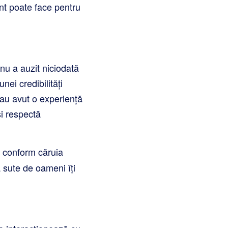
ent poate face pentru
nu a auzit niciodată
nei credibilități
au avut o experiență
și respectă
c conform căruia
 sute de oameni îți