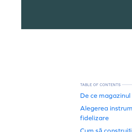
TABLE OF CONTENTS
De ce magazinul 
Alegerea instrume
fidelizare
Cum să construiți 