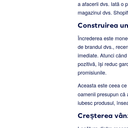
a afacerii dvs. Iată o
magazinul dvs. Shopif
Construirea un
Încrederea este moneda
de brandul dvs., recenz
imediate. Atunci când
pozitivă, își reduc ga
promisiunile.
Aceasta este ceea c
oamenii presupun că ac
iubesc produsul, îns
Creșterea vânz