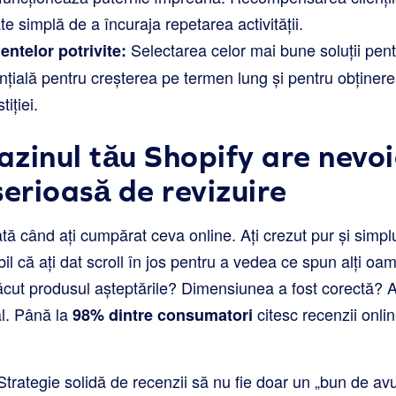
te simplă de a încuraja repetarea activității.
Selectarea celor mai bune soluții pentr
ntelor potrivite:
ențială pentru creșterea pe termen lung și pentru obținer
iției.
zinul tău Shopify are nevoi
serioasă de revizuire
ată când ați cumpărat ceva online. Ați crezut pur și simp
il că ați dat scroll în jos pentru a vedea ce spun alți oam
făcut produsul așteptările? Dimensiunea a fost corectă?
l. Până la
citesc recenzii onlin
98% dintre consumatori
Strategie solidă de recenzii să nu fie doar un „bun de avut