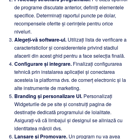
de programe discutate anterior, definiți elementele
specifice. Determinați raportul puncte pe dolar,
recompensele oferite și cerințele pentru orice
niveluri.
Alegeți-vă software-ul.
Utilizați lista de verificare a
caracteristicilor și considerentele privind stadiul
afacerii din acest ghid pentru a face selecția finală.
Configurare și integrare.
Finalizați configurarea
tehnică prin instalarea aplicației și conectarea
acesteia la platforma dvs. de comerț electronic și la
alte instrumente de marketing.
Branding și personalizare UI.
Personalizați
Widgeturile de pe site și construiți pagina de
destinație dedicată programului de loialitate.
Asigurați-vă că limbajul și designul se aliniază cu
identitatea mărcii dvs.
Lansare și Promovare.
Un program nu va avea