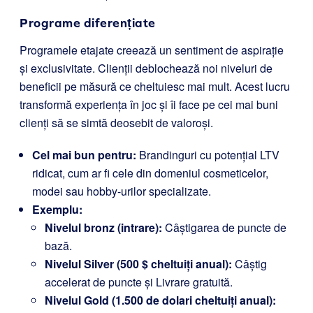
Programe diferențiate
Programele etajate creează un sentiment de aspirație
și exclusivitate. Clienții deblochează noi niveluri de
beneficii pe măsură ce cheltuiesc mai mult. Acest lucru
transformă experiența în joc și îi face pe cei mai buni
clienți să se simtă deosebit de valoroși.
Cel mai bun pentru:
Brandinguri cu potențial LTV
ridicat, cum ar fi cele din domeniul cosmeticelor,
modei sau hobby-urilor specializate.
Exemplu:
Nivelul bronz (intrare):
Câștigarea de puncte de
bază.
Nivelul Silver (500 $ cheltuiți anual):
Câștig
accelerat de puncte și Livrare gratuită.
Nivelul Gold (1.500 de dolari cheltuiți anual):