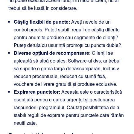
nu poate executa aceste funcții în mod eficient, nu ar
trebui să fie luată în considerare.
Câștig flexibil de puncte:
Aveți nevoie de un
control precis. Puteți stabili reguli de câștig diferite
pentru anumite produse sau segmente de clienți?
Puteți derula cu ușurință promoții cu puncte duble?
Diverse opțiuni de recompensare:
Clienții se
așteaptă să aibă de ales. Software-ul dvs. ar trebui
să suporte o gamă largă de răscumpărări, inclusiv
reduceri procentuale, reduceri cu sumă fixă,
vouchere de livrare gratuită și produse exclusive.
Expirarea punctelor:
Aceasta este o caracteristică
esențială pentru crearea urgenței și gestionarea
răspunderii programului. Căutați posibilitatea de a
stabili reguli de expirare pentru punctele care rămân
neutilizate.