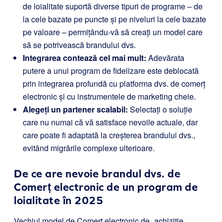
de loialitate suportă diverse tipuri de programe – de
la cele bazate pe puncte și pe niveluri la cele bazate
pe valoare – permițându-vă să creați un model care
să se potrivească brandului dvs.
Integrarea contează cel mai mult:
Adevărata
putere a unui program de fidelizare este deblocată
prin integrarea profundă cu platforma dvs. de comerț
electronic și cu instrumentele de marketing cheie.
Alegeți un partener scalabil:
Selectați o soluție
care nu numai că vă satisface nevoile actuale, dar
care poate fi adaptată la creșterea brandului dvs.,
evitând migrările complexe ulterioare.
De ce are nevoie brandul dvs. de
Comerț electronic de un program de
loialitate în 2025
Vechiul model de Comerț electronic de „achiziție,