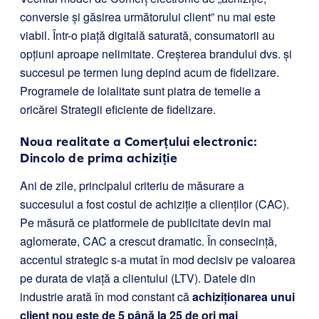
conversie și găsirea următorului client” nu mai este
viabil. Într-o piață digitală saturată, consumatorii au
opțiuni aproape nelimitate. Creșterea brandului dvs. și
succesul pe termen lung depind acum de fidelizare.
Programele de loialitate sunt piatra de temelie a
oricărei Strategii eficiente de fidelizare.
Noua realitate a Comerțului electronic:
Dincolo de prima achiziție
Ani de zile, principalul criteriu de măsurare a
succesului a fost costul de achiziție a clienților (CAC).
Pe măsură ce platformele de publicitate devin mai
aglomerate, CAC a crescut dramatic. În consecință,
accentul strategic s-a mutat în mod decisiv pe valoarea
pe durata de viață a clientului (LTV). Datele din
industrie arată în mod constant că
achiziționarea unui
client nou este de 5 până la 25 de ori mai