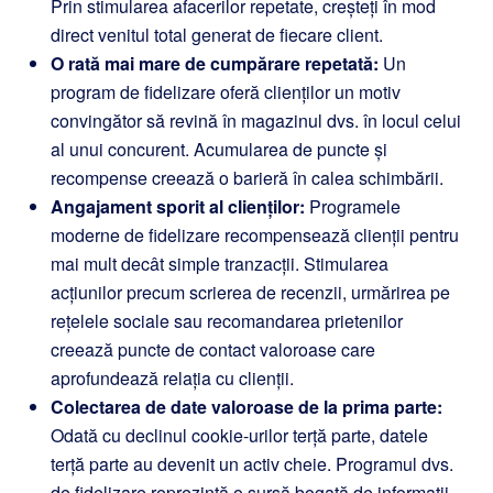
Prin stimularea afacerilor repetate, creșteți în mod
direct venitul total generat de fiecare client.
O rată mai mare de cumpărare repetată:
Un
program de fidelizare oferă clienților un motiv
convingător să revină în magazinul dvs. în locul celui
al unui concurent. Acumularea de puncte și
recompense creează o barieră în calea schimbării.
Angajament sporit al clienților:
Programele
moderne de fidelizare recompensează clienții pentru
mai mult decât simple tranzacții. Stimularea
acțiunilor precum scrierea de recenzii, urmărirea pe
rețelele sociale sau recomandarea prietenilor
creează puncte de contact valoroase care
aprofundează relația cu clienții.
Colectarea de date valoroase de la prima parte:
Odată cu declinul cookie-urilor terță parte, datele
terță parte au devenit un activ cheie. Programul dvs.
de fidelizare reprezintă o sursă bogată de informații