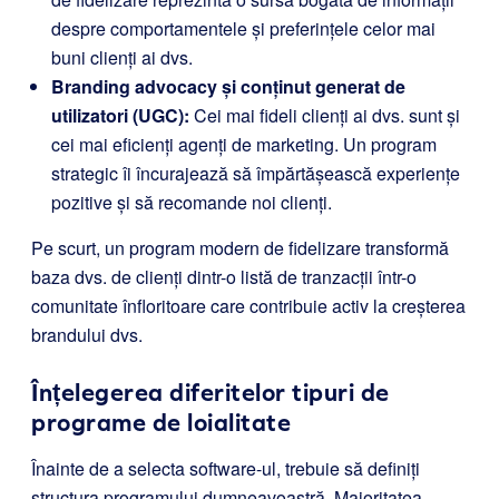
despre comportamentele și preferințele celor mai
buni clienți ai dvs.
Branding advocacy și conținut generat de
utilizatori (UGC):
Cei mai fideli clienți ai dvs. sunt și
cei mai eficienți agenți de marketing. Un program
strategic îi încurajează să împărtășească experiențe
pozitive și să recomande noi clienți.
Pe scurt, un program modern de fidelizare transformă
baza dvs. de clienți dintr-o listă de tranzacții într-o
comunitate înfloritoare care contribuie activ la creșterea
brandului dvs.
Înțelegerea diferitelor tipuri de
programe de loialitate
Înainte de a selecta software-ul, trebuie să definiți
structura programului dumneavoastră. Majoritatea