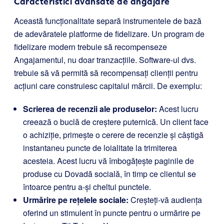
Caracteristici avansate de angajare
Această funcționalitate separă instrumentele de bază
de adevăratele platforme de fidelizare. Un program de
fidelizare modern trebuie să recompenseze
Angajamentul, nu doar tranzacțiile. Software-ul dvs.
trebuie să vă permită să recompensați clienții pentru
acțiuni care construiesc capitalul mărcii. De exemplu:
Scrierea de recenzii ale produselor:
Acest lucru
creează o buclă de creștere puternică. Un client face
o achiziție, primește o cerere de recenzie și câștigă
instantaneu puncte de loialitate la trimiterea
acesteia. Acest lucru vă îmbogățește paginile de
produse cu Dovadă socială, în timp ce clientul se
întoarce pentru a-și cheltui punctele.
Urmărire pe rețelele sociale:
Creșteți-vă audiența
oferind un stimulent în puncte pentru o urmărire pe