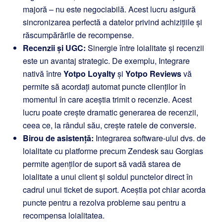
majoră – nu este negociabilă. Acest lucru asigură
sincronizarea perfectă a datelor privind achizițiile și
răscumpărările de recompense.
Recenzii și UGC:
Sinergie între loialitate și recenzii
este un avantaj strategic. De exemplu, Integrare
nativă între
Yotpo Loyalty
și
Yotpo Reviews
vă
permite să acordați automat puncte clienților în
momentul în care aceștia trimit o recenzie. Acest
lucru poate crește dramatic generarea de recenzii,
ceea ce, la rândul său, crește ratele de conversie.
Birou de asistență:
Integrarea software-ului dvs. de
loialitate cu platforme precum Zendesk sau Gorgias
permite agenților de suport să vadă starea de
loialitate a unui client și soldul punctelor direct în
cadrul unui ticket de suport. Aceștia pot chiar acorda
puncte pentru a rezolva probleme sau pentru a
recompensa loialitatea.