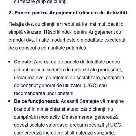
cu fiecare grup de clienți.
2. Puncte pentru Angajament (dincolo de Achiziții)
Relația dvs. cu clienții ar trebui să fie mai mult decât o
simplă vânzare. Răsplătindu-i pentru Angajament cu
brandul dvs. în alte moduri este o modalitate excelentă
de a construi o comunitate puternică.
Ce este:
Acordarea de puncte de loialitate pentru
acțiuni precum scrierea de recenzii ale produselor,
urmărirea dvs. pe rețelele de socializare, partajarea
de conținut generat de utilizatori (UGC) sau
recomandarea unor prieteni.
De ce funcționează:
Această Strategie vă menține
brandul în minte chiar și atunci când clienții nu
cumpără în mod activ. De asemenea, generează
dovezi sociale valoroase, precum recenzii și UGC,
care creează încredere și stimulează vânzările.