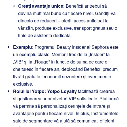
Creați avantaje unice:
Beneficii ar trebui să
devină mult mai bune cu fiecare nivel. Gândiți-vă
dincolo de reduceri – oferiți acces anticipat la
vânzări, produse exclusive, transport gratuit sau o
linie de asistență dedicată.
Exemplu:
Programul Beauty Insider al Sephora este
un exemplu clasic. Membrii trec de la „Insider” la
„VIB” și la „Rouge” în funcție de suma pe care o
cheltuiesc în fiecare an, deblocând Beneficii precum
livrări gratuite, economii sezoniere și evenimente
exclusive.
Rolul lui Yotpo:
Yotpo Loyalty
facilitează crearea
și gestionarea unor niveluri VIP sofisticate. Platformă
vă permite să personalizați cerințele de intrare și
avantajele pentru fiecare nivel. În plus, instrumentele
sale de segmentare vă ajută să comunicați eficient