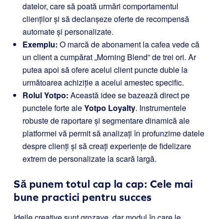
datelor, care să poată urmări comportamentul
clienților și să declanșeze oferte de recompensă
automate și personalizate.
Exemplu:
O marcă de abonament la cafea vede că
un client a cumpărat „Morning Blend” de trei ori. Ar
putea apoi să ofere acelui client puncte duble la
următoarea achiziție a acelui amestec specific.
Rolul Yotpo:
Această idee se bazează direct pe
punctele forte ale
Yotpo Loyalty
. Instrumentele
robuste de raportare și segmentare dinamică ale
platformei vă permit să analizați în profunzime datele
despre clienți și să creați experiențe de fidelizare
extrem de personalizate la scară largă.
Să punem totul cap la cap: Cele mai
bune practici pentru succes
Ideile creative sunt grozave, dar modul în care le