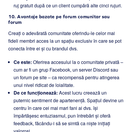
ruj gratuit după ce un client cumpără alte cinci rujuri.
10. Avantaje bazate pe forum comunitar sau
forum
Creați o adevărată comunitate oferindu-le celor mai
fideli membri acces la un spațiu exclusiv în care se pot
conecta între ei și cu brandul dvs.
Ce este:
Oferirea accesului la o comunitate privată –
cum ar fi un grup Facebook, un server Discord sau
un forum pe site – ca recompensă pentru atingerea
unui nivel ridicat de loialitate.
De ce funcționează:
Acest lucru creează un
puternic sentiment de apartenență. Spațiul devine un
centru în care cei mai mari fani ai dvs. își
împărtășesc entuziasmul, pun întrebări și oferă
feedback, făcându-i să se simtă ca niște inițiați
valoroși.