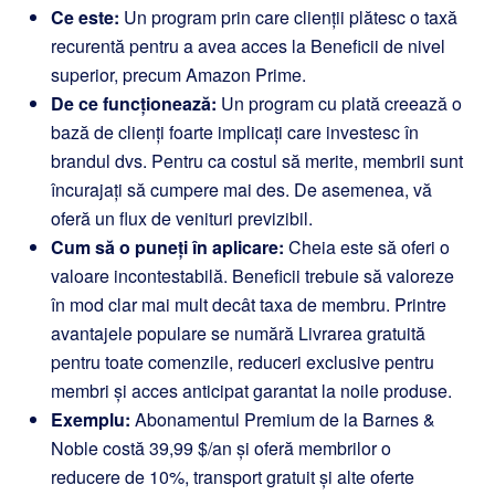
Ce este:
Un program prin care clienții plătesc o taxă
recurentă pentru a avea acces la Beneficii de nivel
superior, precum Amazon Prime.
De ce funcționează:
Un program cu plată creează o
bază de clienți foarte implicați care investesc în
brandul dvs. Pentru ca costul să merite, membrii sunt
încurajați să cumpere mai des. De asemenea, vă
oferă un flux de venituri previzibil.
Cum să o puneți în aplicare:
Cheia este să oferi o
valoare incontestabilă. Beneficii trebuie să valoreze
în mod clar mai mult decât taxa de membru. Printre
avantajele populare se numără Livrarea gratuită
pentru toate comenzile, reduceri exclusive pentru
membri și acces anticipat garantat la noile produse.
Exemplu:
Abonamentul Premium de la Barnes &
Noble costă 39,99 $/an și oferă membrilor o
reducere de 10%, transport gratuit și alte oferte