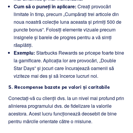
Cum să o puneți în aplicare:
Creați provocări
limitate în timp, precum „Cumpărați trei articole din
noua noastră colecție luna aceasta și primiți 500 de
puncte bonus”. Folosiți elemente vizuale precum
insignele și barele de progres pentru a vă simți
răsplătiți.
Exemplu:
Starbucks Rewards se pricepe foarte bine
la gamificare. Aplicația lor are provocări, „Double
Star Days” și jocuri care încurajează oamenii să
viziteze mai des și să încerce lucruri noi.
5. Recompense bazate pe valori și caritabile
Conectați-vă cu clienții dvs. la un nivel mai profund prin
alinierea programului dvs. de fidelizare la valorile
acestora. Acest lucru funcționează deosebit de bine
pentru mărcile orientate către o misiune.