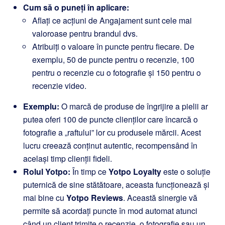
Cum să o puneți în aplicare:
Aflați ce acțiuni de Angajament sunt cele mai
valoroase pentru brandul dvs.
Atribuiți o valoare în puncte pentru fiecare. De
exemplu, 50 de puncte pentru o recenzie, 100
pentru o recenzie cu o fotografie și 150 pentru o
recenzie video.
Exemplu:
O marcă de produse de îngrijire a pielii ar
putea oferi 100 de puncte clienților care încarcă o
fotografie a „raftului” lor cu produsele mărcii. Acest
lucru creează conținut autentic, recompensând în
același timp clienții fideli.
Rolul Yotpo:
În timp ce
Yotpo Loyalty
este o soluție
puternică de sine stătătoare, aceasta funcționează și
mai bine cu
Yotpo Reviews
. Această sinergie vă
permite să acordați puncte în mod automat atunci
când un client trimite o recenzie, o fotografie sau un