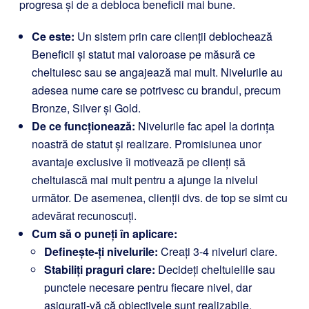
progresa și de a debloca beneficii mai bune.
Ce este:
Un sistem prin care clienții deblochează
Beneficii și statut mai valoroase pe măsură ce
cheltuiesc sau se angajează mai mult. Nivelurile au
adesea nume care se potrivesc cu brandul, precum
Bronze, Silver și Gold.
De ce funcționează:
Nivelurile fac apel la dorința
noastră de statut și realizare. Promisiunea unor
avantaje exclusive îi motivează pe clienți să
cheltuiască mai mult pentru a ajunge la nivelul
următor. De asemenea, clienții dvs. de top se simt cu
adevărat recunoscuți.
Cum să o puneți în aplicare:
Definește-ți nivelurile:
Creați 3-4 niveluri clare.
Stabiliți praguri clare:
Decideți cheltuielile sau
punctele necesare pentru fiecare nivel, dar
asigurați-vă că obiectivele sunt realizabile.