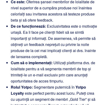
Ce este:
Oferirea șansei membrilor de loialitate de
nivel superior de a cumpăra produse noi înaintea
celorlalți sau invitarea acestora să testeze produse
beta și să ofere feedback.
De ce funcționează:
Exclusivitatea este o motivație
uriașă. Ea îi face pe clienții fideli să se simtă
importanți și informați. De asemenea, vă permite să
obțineți un feedback neprețuit cu privire la noile
produse de la cei mai implicați clienți ai dvs. înainte
de lansarea completă.
Cum să o implementați:
Utilizați platforma dvs. de
loialitate pentru a vă segmenta membrii de top și
trimiteți-le un e-mail exclusiv prin care anunțați
oportunitatea de acces timpuriu.
Rolul Yotpo:
Segmentare puternică în
Yotpo
Loyalty
este perfect pentru acest lucru. Puteți crea
cu ușurință un segment de membri „Gold Tier” și să