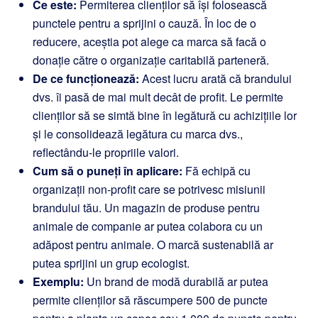
Ce este:
Permiterea clienților să își folosească
punctele pentru a sprijini o cauză. În loc de o
reducere, aceștia pot alege ca marca să facă o
donație către o organizație caritabilă parteneră.
De ce funcționează:
Acest lucru arată că brandului
dvs. îi pasă de mai mult decât de profit. Le permite
clienților să se simtă bine în legătură cu achizițiile lor
și le consolidează legătura cu marca dvs.,
reflectându-le propriile valori.
Cum să o puneți în aplicare:
Fă echipă cu
organizații non-profit care se potrivesc misiunii
brandului tău. Un magazin de produse pentru
animale de companie ar putea colabora cu un
adăpost pentru animale. O marcă sustenabilă ar
putea sprijini un grup ecologist.
Exemplu:
Un brand de modă durabilă ar putea
permite clienților să răscumpere 500 de puncte