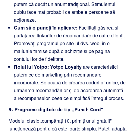
puternică decât un anunț tradițional. Stimulentul
dublu face mai probabil ca ambele persoane să
acționeze.
Cum să o puneți în aplicare:
Facilitați găsirea și
partajarea linkurilor de recomandare de către clienți.
Promovați programul pe site-ul dvs. web, în e-
mailurile trimise după o achiziție și pe pagina
contului lor de fidelitate.
Rolul lui Yotpo:
Yotpo Loyalty
are caracteristici
puternice de marketing prin recomandare
încorporate. Se ocupă de crearea codurilor unice, de
urmărirea recomandărilor și de acordarea automată
a recompenselor, ceea ce simplifică întregul proces.
9. Programe digitale de tip „Punch Card”
Modelul clasic „cumpărați 10, primiți unul gratuit”
funcționează pentru că este foarte simplu. Puteți adapta