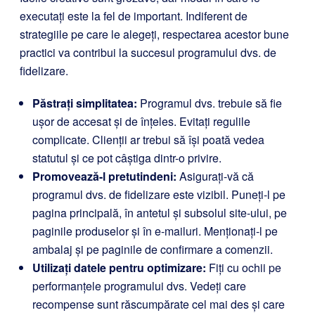
executați este la fel de important. Indiferent de
strategiile pe care le alegeți, respectarea acestor bune
practici va contribui la succesul programului dvs. de
fidelizare.
Păstrați simplitatea:
Programul dvs. trebuie să fie
ușor de accesat și de înțeles. Evitați regulile
complicate. Clienții ar trebui să își poată vedea
statutul și ce pot câștiga dintr-o privire.
Promovează-l pretutindeni:
Asigurați-vă că
programul dvs. de fidelizare este vizibil. Puneți-l pe
pagina principală, în antetul și subsolul site-ului, pe
paginile produselor și în e-mailuri. Menționați-l pe
ambalaj și pe paginile de confirmare a comenzii.
Utilizați datele pentru optimizare:
Fiți cu ochii pe
performanțele programului dvs. Vedeți care
recompense sunt răscumpărate cel mai des și care