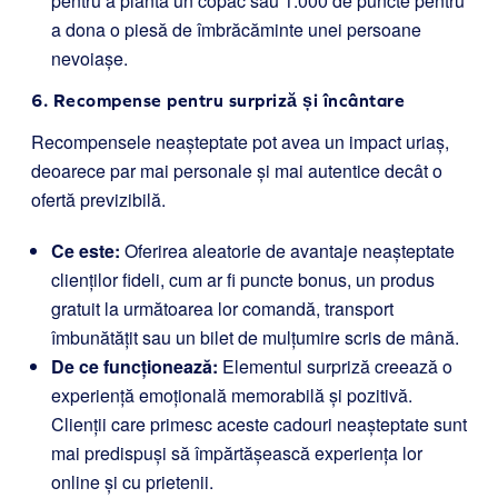
pentru a planta un copac sau 1.000 de puncte pentru
a dona o piesă de îmbrăcăminte unei persoane
nevoiașe.
6. Recompense pentru surpriză și încântare
Recompensele neașteptate pot avea un impact uriaș,
deoarece par mai personale și mai autentice decât o
ofertă previzibilă.
Ce este:
Oferirea aleatorie de avantaje neașteptate
clienților fideli, cum ar fi puncte bonus, un produs
gratuit la următoarea lor comandă, transport
îmbunătățit sau un bilet de mulțumire scris de mână.
De ce funcționează:
Elementul surpriză creează o
experiență emoțională memorabilă și pozitivă.
Clienții care primesc aceste cadouri neașteptate sunt
mai predispuși să împărtășească experiența lor
online și cu prietenii.