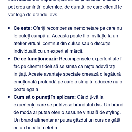
pot crea amintiri puternice, de durată, pe care clienții le
vor lega de brandul dvs.
Ce este:
Oferiți recompense nemonetare pe care nu
le puteți cumpăra. Aceasta poate fi o invitație la un
atelier virtual, conținut din culise sau o discuție
individuală cu un expert al mărcii.
De ce funcționează:
Recompensele experiențiale îi
fac pe clienții fideli să se simtă ca niște adevărați
inițiați. Aceste avantaje speciale creează o legătură
emoțională profundă pe care o simplă reducere nu o
poate egala.
Cum să o puneți în aplicare:
Gândiți-vă la
experiențe care se potrivesc brandului dvs. Un brand
de modă ar putea oferi o sesiune virtuală de styling.
Un brand alimentar ar putea găzdui un curs de gătit
cu un bucătar celebru.