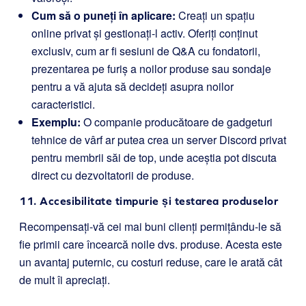
Cum să o puneți în aplicare:
Creați un spațiu
online privat și gestionați-l activ. Oferiți conținut
exclusiv, cum ar fi sesiuni de Q&A cu fondatorii,
prezentarea pe furiș a noilor produse sau sondaje
pentru a vă ajuta să decideți asupra noilor
caracteristici.
Exemplu:
O companie producătoare de gadgeturi
tehnice de vârf ar putea crea un server Discord privat
pentru membrii săi de top, unde aceștia pot discuta
direct cu dezvoltatorii de produse.
11. Accesibilitate timpurie și testarea produselor
Recompensați-vă cei mai buni clienți permițându-le să
fie primii care încearcă noile dvs. produse. Acesta este
un avantaj puternic, cu costuri reduse, care le arată cât
de mult îi apreciați.