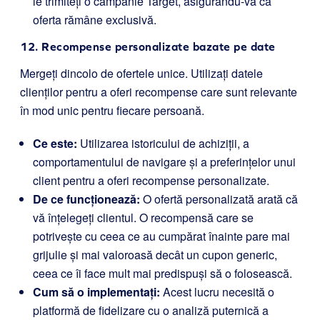
le trimiteți o campanie Target, asigurându-vă că
oferta rămâne exclusivă.
12. Recompense personalizate bazate pe date
Mergeți dincolo de ofertele unice. Utilizați datele
clienților pentru a oferi recompense care sunt relevante
în mod unic pentru fiecare persoană.
Ce este:
Utilizarea istoricului de achiziții, a
comportamentului de navigare și a preferințelor unui
client pentru a oferi recompense personalizate.
De ce funcționează:
O ofertă personalizată arată că
vă înțelegeți clientul. O recompensă care se
potrivește cu ceea ce au cumpărat înainte pare mai
grijulie și mai valoroasă decât un cupon generic,
ceea ce îi face mult mai predispuși să o folosească.
Cum să o implementați:
Acest lucru necesită o
platformă de fidelizare cu o analiză puternică a