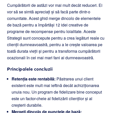
Cumpărătorii de astăzi vor mai mult decât reduceri. Ei
vor să se simtă apreciați și să facă parte dintr-o
comunitate. Acest ghid merge dincolo de elementele
de bază pentru a împărtăși 12 idei creative de
programe de recompense pentru loialitate. Aceste
Strategii sunt concepute pentru a crea legături reale cu
clienții dumneavoastră, pentru a le crește valoarea pe
toată durata vieții și pentru a transforma cumpărătorii
ocazionali în cei mai mari fani ai dumneavoastră.
Principalele concluzii
Retenția este rentabilă:
Păstrarea unui client
existent este mult mai ieftină decât achiziționarea
unuia nou. Un program de fidelizare bine conceput
este un factor-cheie al fidelizării clienților și al
creșterii durabile.
Mergeți dincolo de punctele de bază: