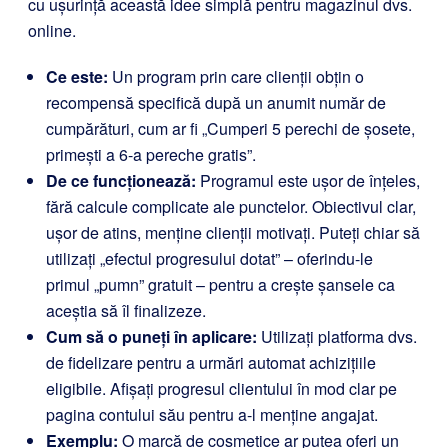
cu ușurință această idee simplă pentru magazinul dvs.
online.
Ce este:
Un program prin care clienții obțin o
recompensă specifică după un anumit număr de
cumpărături, cum ar fi „Cumperi 5 perechi de șosete,
primești a 6-a pereche gratis”.
De ce funcționează:
Programul este ușor de înțeles,
fără calcule complicate ale punctelor. Obiectivul clar,
ușor de atins, menține clienții motivați. Puteți chiar să
utilizați „efectul progresului dotat” – oferindu-le
primul „pumn” gratuit – pentru a crește șansele ca
aceștia să îl finalizeze.
Cum să o puneți în aplicare:
Utilizați platforma dvs.
de fidelizare pentru a urmări automat achizițiile
eligibile. Afișați progresul clientului în mod clar pe
pagina contului său pentru a-l menține angajat.
Exemplu:
O marcă de cosmetice ar putea oferi un