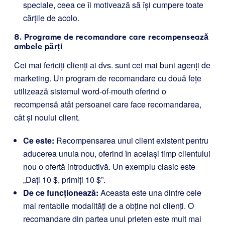
speciale, ceea ce îi motivează să își cumpere toate
cărțile de acolo.
8. Programe de recomandare care recompensează
ambele părți
Cei mai fericiți clienți ai dvs. sunt cei mai buni agenți de
marketing. Un program de recomandare cu două fețe
utilizează sistemul word-of-mouth oferind o
recompensă atât persoanei care face recomandarea,
cât și noului client.
Ce este:
Recompensarea unui client existent pentru
aducerea unuia nou, oferind în același timp clientului
nou o ofertă introductivă. Un exemplu clasic este
„Dați 10 $, primiți 10 $”.
De ce funcționează:
Aceasta este una dintre cele
mai rentabile modalități de a obține noi clienți. O
recomandare din partea unui prieten este mult mai