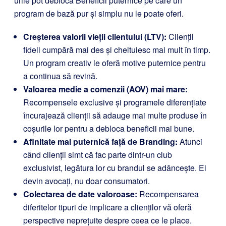
urile pot debloca Beneficii puternice pe care un
program de bază pur și simplu nu le poate oferi.
Creșterea valorii vieții clientului (LTV):
Clienții
fideli cumpără mai des și cheltuiesc mai mult în timp.
Un program creativ le oferă motive puternice pentru
a continua să revină.
Valoarea medie a comenzii (AOV) mai mare:
Recompensele exclusive și programele diferențiate
încurajează clienții să adauge mai multe produse în
coșurile lor pentru a debloca beneficii mai bune.
Afinitate mai puternică față de Branding:
Atunci
când clienții simt că fac parte dintr-un club
exclusivist, legătura lor cu brandul se adâncește. Ei
devin avocați, nu doar consumatori.
Colectarea de date valoroase:
Recompensarea
diferitelor tipuri de implicare a clienților vă oferă
perspective neprețuite despre ceea ce le place.