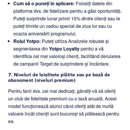
Cum să o puneți în aplicare:
Folosiți datele din
platforma dvs. de fidelizare pentru a găsi oportunități.
Puteți surprinde lunar primii 10% dintre clienți sau le
puteți trimite un cadou special de ziua lor sau cu
ocazia aniversării programului.
Rolul Yotpo:
Puteți utiliza Analizele robuste și
segmentarea din
Yotpo Loyalty
pentru a vă
identifica cei mai valoroși clienți, facilitând derularea
de campanii Target de surprindere și încântare.
7. Niveluri de loialitate plătite sau pe bază de
abonament (niveluri premium)
Pentru fanii dvs. cei mai dedicați, gândiți-vă să oferiți
un club de fidelitate premium cu o taxă anuală. Acest
model funcționează atunci când oferiți atât de multă
valoare încât clienții sunt bucuroși să plătească pentru
ea.