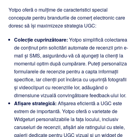
Yotpo oferă o mulțime de caracteristici special
concepute pentru brandurile de comerț electronic care
doresc să își maximizeze strategia UGC:
Colecție cuprinzătoare:
Yotpo simplifică colectarea
de conținut prin solicitări automate de recenzii prin e-
mail și SMS, asigurându-vă că ajungeți la clienți la
momentul optim după cumpărare. Puteți personaliza
formularele de recenzie pentru a capta informații
specifice, iar clienții pot încărca cu ușurință fotografii
și videoclipuri cu recenziile lor, adăugând o
dimensiune vizuală convingătoare feedback-ului lor.
Afișare strategică:
Afișarea eficientă a UGC este
extrem de importantă. Yotpo oferă o varietate de
Widgeturi personalizabile la fața locului, inclusiv
caruseluri de recenzii, afișări ale ratingului cu stele,
galerii dedicate pentru UGC vizual și un widget de