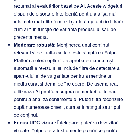
rezumat al evaluărilor bazat pe AI. Aceste widgeturi
dispun de o sortare inteligentă pentru a afișa mai
întâi cele mai utile recenzii și oferă opțiuni de filtrare,
cum ar fi în funcție de varianta produsului sau de
prezența media.
Moderare robustă:
Menținerea unui conținut
relevant și de înaltă calitate este simplă cu Yotpo.
Platformă oferă opțiuni de aprobare manuală și
automată a revizuirii și include filtre de detectare a
spam-ului și de vulgaritate pentru a menține un
mediu curat și demn de încredere. De asemenea,
utilizează AI pentru a sugera comentarii utile sau
pentru a analiza sentimentele. Puteți filtra recenziile
după numeroase criterii, cum ar fi ratingul sau tipul
de conținut.
Focus UGC vizual:
Înțelegând puterea dovezilor
vizuale, Yotpo oferă instrumente puternice pentru