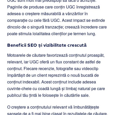
UGC sunt mult mai predispuși să facă o achiziție.
Paginile de produse care conțin UGC înregistrează
adesea o creștere măsurabilă a vânzărilor în
comparație cu cele fără UGC. Acest impact se extinde
dincolo de o singură tranzacție; creează încredere care
poate stimula loialitatea clienților pe termen lung.
Beneficii SEO și vizibilitate crescută
Motoarele de căutare favorizează conținutul proaspăt,
relevant, iar UGC oferă un flux constant de astfel de
conținut. Fiecare recenzie, fotografie sau videoclip
împărtășit de un client reprezintă o nouă bucată de
conținut indexabil. Acest conținut include adesea
cuvinte-cheie cu coadă lungă și limbaj natural pe care
publicul tău țintă le folosește în căutările sale.
O creștere a conținutului relevant vă îmbunătățește
șansele de a fi mai bine clasat în rezultatele de căutare,