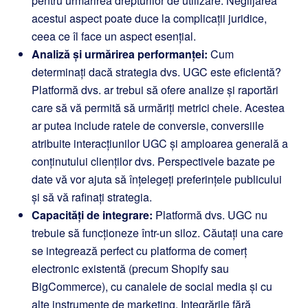
pentru urmărirea drepturilor de utilizare. Neglijarea
acestui aspect poate duce la complicații juridice,
ceea ce îl face un aspect esențial.
Analiză și urmărirea performanței:
Cum
determinați dacă strategia dvs. UGC este eficientă?
Platformă dvs. ar trebui să ofere analize și raportări
care să vă permită să urmăriți metrici cheie. Acestea
ar putea include ratele de conversie, conversiile
atribuite interacțiunilor UGC și amploarea generală a
conținutului clienților dvs. Perspectivele bazate pe
date vă vor ajuta să înțelegeți preferințele publicului
și să vă rafinați strategia.
Capacități de integrare:
Platformă dvs. UGC nu
trebuie să funcționeze într-un siloz. Căutați una care
se integrează perfect cu platforma de comerț
electronic existentă (precum Shopify sau
BigCommerce), cu canalele de social media și cu
alte instrumente de marketing. Integrările fără