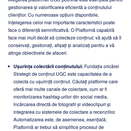
gestionarea și valorificarea eficientă a conținutului
clienților. Cu numeroase opțiuni disponibile,
înțelegerea celor mai importante caracteristici poate
face o diferență semnificativă. O Platformă capabilă
face mai mult decât să colecteze conținut; vă ajută să îl
conservați, gestionați, afișați și analizați pentru a vă
atinge obiectivele de afaceri.
Ușurința colectării conținutului:
Fundația oricărei
Strategii de conținut UGC este capacitatea de a
colecta cu ușurință conținut. Căutați platforme care
oferă mai multe canale de colectare, cum ar fi
monitorizarea hashtag-urilor din social media,
încărcarea directă de fotografii și videoclipuri și
integrarea cu sistemele de colectare a recenziilor.
Automatizarea este, de asemenea, esențială;
Platformă ar trebui să simplifice procesul de