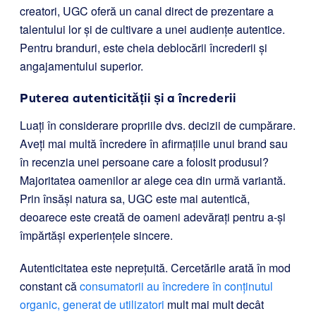
creatori, UGC oferă un canal direct de prezentare a
talentului lor și de cultivare a unei audiențe autentice.
Pentru branduri, este cheia deblocării încrederii și
angajamentului superior.
Puterea autenticității și a încrederii
Luați în considerare propriile dvs. decizii de cumpărare.
Aveți mai multă încredere în afirmațiile unui brand sau
în recenzia unei persoane care a folosit produsul?
Majoritatea oamenilor ar alege cea din urmă variantă.
Prin însăși natura sa, UGC este mai autentică,
deoarece este creată de oameni adevărați pentru a-și
împărtăși experiențele sincere.
Autenticitatea este neprețuită. Cercetările arată în mod
constant că
consumatorii au încredere în conținutul
organic, generat de utilizatori
mult mai mult decât