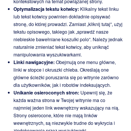
kontekstowych na temat powiązanej strony.
Optymalizacja tekstu kotwicy:
Klikalny tekst linku
lub tekst kotwicy powinien dokładnie opisywać
stronę, do której prowadzi. Zamiast „kliknij tutaj”, użyj
tekstu opisowego, takiego jak „sprawdź nasze
niebieskie bawełniane koszulki polo”. Należy jednak
naturalnie zmieniać tekst kotwicy, aby uniknąć
manipulowania wyszukiwarkami.
Linki nawigacyjne:
Obejmują one menu główne,
linki w stopce i okruszki chleba. Określają one
główne ścieżki poruszania się po witrynie zarówno
dla użytkowników, jak i robotów indeksujących.
Unikanie osieroconych stron:
Upewnij się, że
każda ważna strona w Twojej witrynie ma co
najmniej jeden link wewnętrzny wskazujący na nią.
Strony osierocone, które nie mają linków
wewnętrznych, są niezwykle trudne do wykrycia i
zindeksowania przez wyszukiwarki.