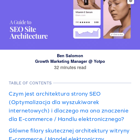
Ben Salomon
Growth Marketing Manager @ Yotpo
32 minutes read
TABLE OF CONTENTS
Czym jest architektura strony SEO
(Optymalizacja dla wyszukiwarek
internetowych) i dlaczego ma ona znaczenie
dla E-commerce / Handlu elektronicznego?
Główne filary skutecznej architektury witryny
E-commerce / Handel elektroniczny