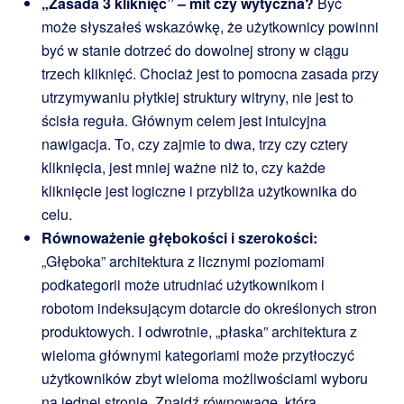
„Zasada 3 kliknięć” – mit czy wytyczna?
Być
może słyszałeś wskazówkę, że użytkownicy powinni
być w stanie dotrzeć do dowolnej strony w ciągu
trzech kliknięć. Chociaż jest to pomocna zasada przy
utrzymywaniu płytkiej struktury witryny, nie jest to
ścisła reguła. Głównym celem jest intuicyjna
nawigacja. To, czy zajmie to dwa, trzy czy cztery
kliknięcia, jest mniej ważne niż to, czy każde
kliknięcie jest logiczne i przybliża użytkownika do
celu.
Równoważenie głębokości i szerokości:
„Głęboka” architektura z licznymi poziomami
podkategorii może utrudniać użytkownikom i
robotom indeksującym dotarcie do określonych stron
produktowych. I odwrotnie, „płaska” architektura z
wieloma głównymi kategoriami może przytłoczyć
użytkowników zbyt wieloma możliwościami wyboru
na jednej stronie. Znajdź równowagę, która