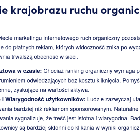
e krajobrazu ruchu organi
ecie marketingu internetowego ruch organiczny pozost
ie do płatnych reklam, których widoczność znika po wyc
nia trwalszą obecność w sieci.
Chociaż ranking organiczny wymaga p
ztowa w czasie:
trumieniem odwiedzających bez kosztu kliknięcia. Pomyśl
nne, zyskujące na wartości aktywa.
Ludzie zazwyczaj uf
e i Wiarygodność użytkowników:
ania bardziej niż reklamom sponsorowanym. Naturalne 
ania sygnalizuje, że treść jest istotna i wiarygodna. B
ownicy są bardziej skłonni do klikania w wyniki organicz