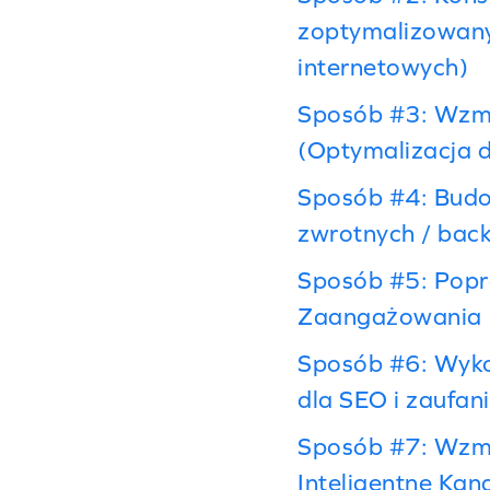
zoptymalizowany
internetowych)
Sposób #3: Wzmo
(Optymalizacja 
Sposób #4: Budo
zwrotnych / back
Sposób #5: Popr
Zaangażowania
Sposób #6: Wyko
dla SEO i zaufan
Sposób #7: Wzmo
Inteligentne Kan