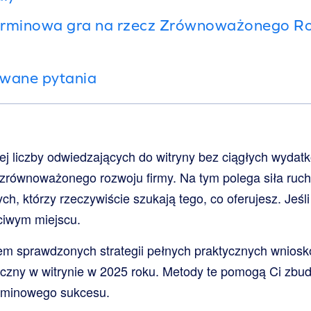
erminowa gra na rzecz Zrównoważonego Ro
awane pytania
ej liczby odwiedzających do witryny bez ciągłych wydat
zrównoważonego rozwoju firmy. Na tym polega siła ruc
ch, którzy rzeczywiście szukają tego, co oferujesz. Jeśl
ściwym miejscu.
em sprawdzonych strategii pełnych praktycznych wniosk
iczny w witrynie w 2025 roku. Metody te pomogą Ci zbu
rminowego sukcesu.