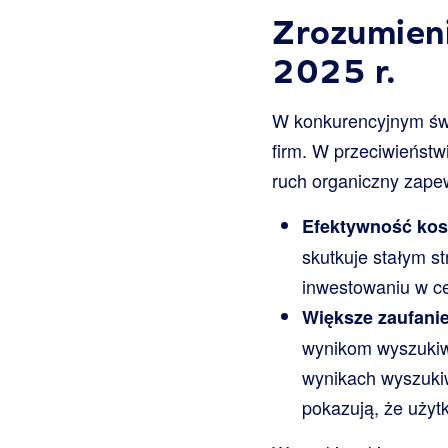
Zrozumieni
2025 r.
W konkurencyjnym świ
firm. W przeciwieństw
ruch organiczny zapew
Efektywność kos
skutkuje stałym s
inwestowaniu w ce
Większe zaufani
wynikom wyszukiw
wynikach wyszukiw
pokazują, że użytk