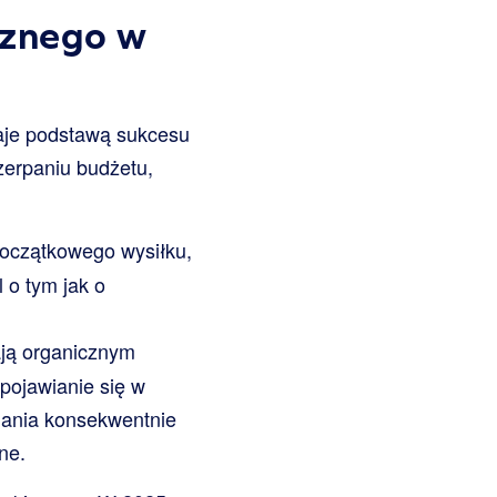
cznego w
aje podstawą sukcesu
zerpaniu budżetu,
oczątkowego wysiłku,
 o tym jak o
ają organicznym
pojawianie się w
adania konsekwentnie
ne.