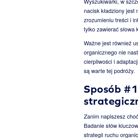
Wyszukiwarki, w szcz
nacisk kładziony jest 
zrozumieniu treści i i
tylko zawierać słowa
Ważne jest również us
organicznego nie nas
cierpliwości i adapta
są warte tej podróży.
Sposób #1:
strategicz
Zanim napiszesz choćb
Badanie słów kluczowy
strategii ruchu organi