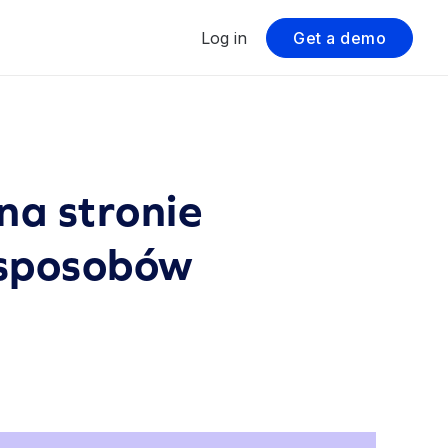
Log in
Get a demo
na stronie
 sposobów