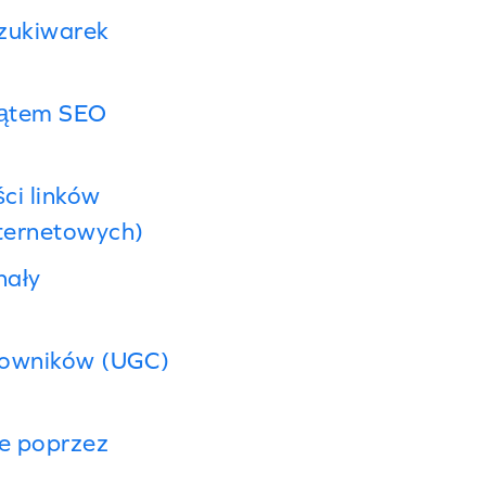
zukiwarek
kątem SEO
ci linków
nternetowych)
nały
kowników (UGC)
e poprzez