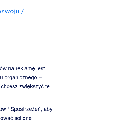
zwoju /
ków na reklamę jest
hu organicznego –
i chcesz zwiększyć te
ów / Spostrzeżeń, aby
dować solidne