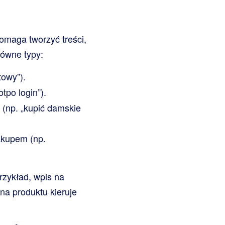
omaga tworzyć treści,
łówne typy:
towy”).
tpo login”).
 (np. „kupić damskie
akupem (np.
zykład, wpis na
na produktu kieruje