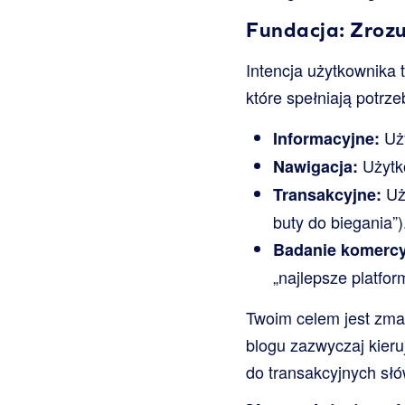
Fundacja: Zrozu
Intencja użytkownika 
które spełniają potrz
Uży
Informacyjne:
Użytko
Nawigacja:
Uży
Transakcyjne:
buty do biegania”)
Badanie komercy
„najlepsze platfo
Twoim celem jest zma
blogu zazwyczaj kieru
do transakcyjnych sł