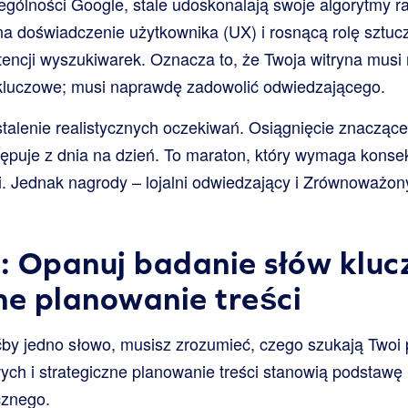
ególności Google, stale udoskonalają swoje algorytmy r
na doświadczenie użytkownika (UX) i rosnącą rolę sztuczn
ntencji wyszukiwarek. Oznacza to, że Twoja witryna musi 
 kluczowe; musi naprawdę zadowolić odwiedzającego.
talenie realistycznych oczekiwań. Osiągnięcie znacząc
tępuje z dnia na dzień. To maraton, który wymaga kons
cji. Jednak nagrody – lojalni odwiedzający i Zrównoważon
 Opanuj badanie słów kluc
ne planowanie treści
y jedno słowo, musisz zrozumieć, czego szukają Twoi po
ch i strategiczne planowanie treści stanowią podstawę 
cznego.