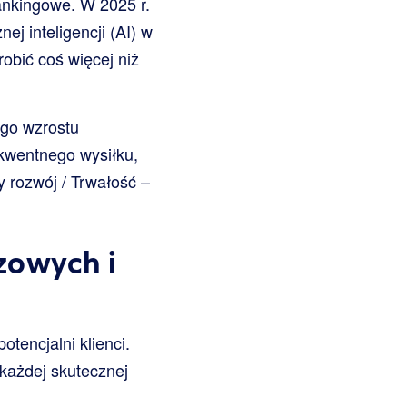
ankingowe. W 2025 r.
ej inteligencji (AI) w
robić coś więcej niż
ego wzrostu
ekwentnego wysiłku,
y rozwój / Trwałość –
zowych i
tencjalni klienci.
każdej skutecznej