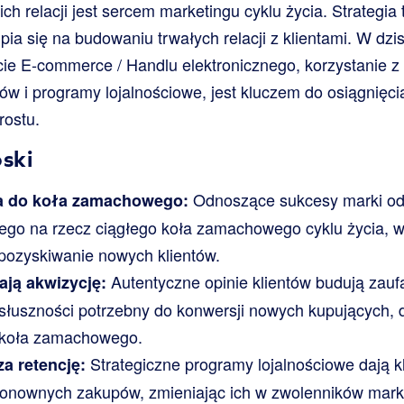
ich relacji jest sercem marketingu cyklu życia. Strategi
pia się na budowaniu trwałych relacji z klientami. W dzi
ie E-commerce / Handlu elektronicznego, korzystanie z 
entów i programy lojalnościowe, jest kluczem do osiągni
ostu.
ski
Odnoszące sukcesy marki od
ka do koła zamachowego:
ego na rzecz ciągłego koła zamachowego cyklu życia, 
 pozyskiwanie nowych klientów.
Autentyczne opinie klientów budują zauf
ją akwizycję:
łuszności potrzebny do konwersji nowych kupujących, d
k koła zamachowego.
Strategiczne programy lojalnościowe dają 
a retencję:
nownych zakupów, zmieniając ich w zwolenników marki 