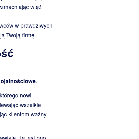
 wzmacniając więź
bywców w prawdziwych
ą Twoją firmę.
ość
.
lojalnościowe
którego nowi
iewając wszelkie
jąc klientom ważny
wiają, że jest ono