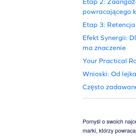
Etap 2: Zaangażo
powracającego k
Etap 3: Retencja
Efekt Synergii: D
ma znaczenie
Your Practical 
Wnioski: Od lejk
Często zadawane
Pomyśl o swoich najce
marki, którzy powraca