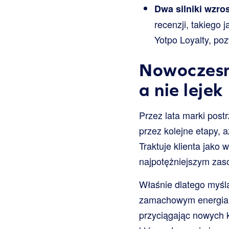
Dwa silniki wzro
recenzji, takiego
Yotpo Loyalty, po
Nowoczesny
a nie lejek
Przez lata marki post
przez kolejne etapy,
Traktuje klienta jako w
najpotężniejszym za
Właśnie dlatego myśl
zamachowym energia w
przyciągając nowych kl