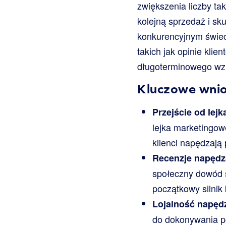
zwiększenia liczby tak
kolejną sprzedaż i sku
konkurencyjnym świec
takich jak opinie kli
długoterminowego wzr
Kluczowe wnio
Przejście od lej
lejka marketingow
klienci napędzają
Recenzje napędza
społeczny dowód s
początkowy silni
Lojalność napędz
do dokonywania po