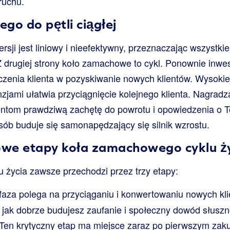
ruchu.
ego do pętli ciągłej
ersji jest liniowy i nieefektywny, przeznaczając wszystk
 drugiej strony koło zamachowe to cykl. Ponownie inwe
enia klienta w pozyskiwanie nowych klientów. Wysokiej
zjami ułatwia przyciągnięcie kolejnego klienta. Nagrad
ientom prawdziwą zachętę do powrotu i opowiedzenia o 
ób buduje się samonapędzający się silnik wzrostu.
we etapy koła zamachowego cyklu ż
 życia zawsze przechodzi przez trzy etapy:
aza polega na przyciąganiu i konwertowaniu nowych kli
, jak dobrze budujesz zaufanie i społeczny dowód słuszn
Ten krytyczny etap ma miejsce zaraz po pierwszym zakup