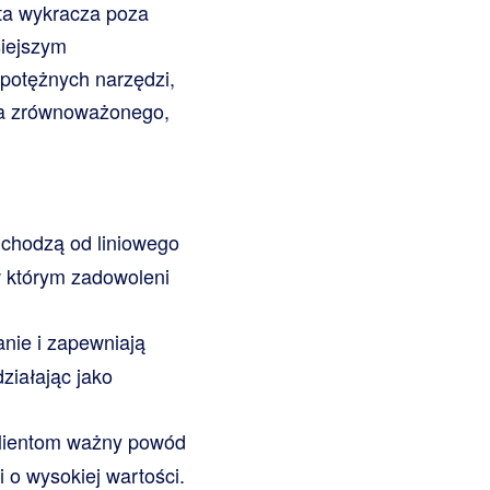
a ta wykracza poza
siejszym
potężnych narzędzi,
ęcia zrównoważonego,
chodzą od liniowego
w którym zadowoleni
anie i zapewniają
ziałając jako
klientom ważny powód
o wysokiej wartości.