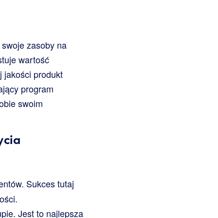
ie swoje zasoby na
stuje wartość
 jakości produkt
zający program
Tobie swoim
ycia
entów. Sukces tutaj
ości.
ie. Jest to najlepsza