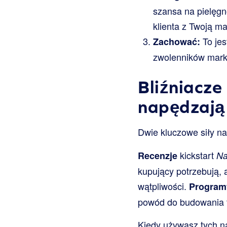
szansa na pielęgn
klienta z Twoją ma
To jes
Zachować:
zwolenników marki
Bliźniacze 
napędzają
Dwie kluczowe siły 
kickstart
Recenzje
Na
kupujący potrzebują, 
wątpliwości.
Program
powód do budowania tr
Kiedy używasz tych n