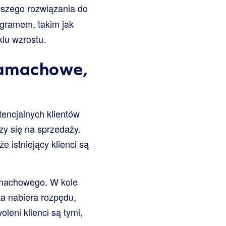
pszego rozwiązania do
ogramem, takim jak
lu wzrostu.
 zamachowe,
tencjalnych klientów
y się na sprzedaży.
że istniejący klienci są
amachowego. W kole
a nabiera rozpędu,
leni klienci są tymi,