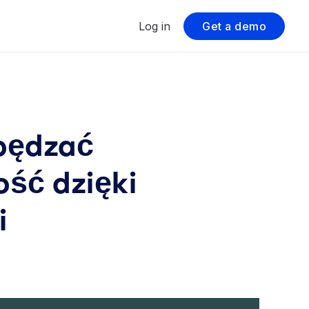
Log in
Get a demo
apędzać
ść dzięki
i