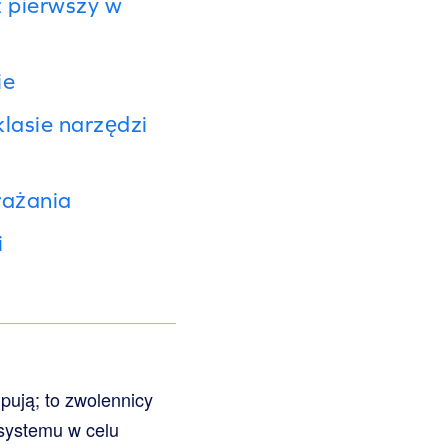
z pierwszy w
ie
klasie narzędzi
rażania
i
upują; to zwolennicy
 systemu w celu