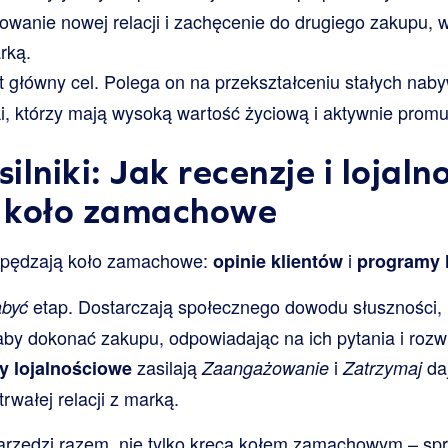
owanie nowej relacji i zachęcenie do drugiego zakupu,
rką.
t główny cel. Polega on na przekształceniu stałych na
, którzy mają wysoką wartość życiową i aktywnie promuj
silniki: Jak recenzje i lojaln
 koło zamachowe
napędzają koło zamachowe:
i
opinie klientów
programy 
etap. Dostarczają społecznego dowodu słuszności, 
być
aby dokonać zakupu, odpowiadając na ich pytania i rozw
zasilają
i
da
y lojalnościowe
Zaangażowanie
Zatrzymaj
wałej relacji z marką.
arzędzi razem, nie tylko kręcą kołem zamachowym – spra