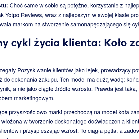
Choć same w sobie są potężne, korzystanie z najle
stu:
 jak Yotpo Reviews, wraz z najlepszym w swojej klasie pr
zwala markom na stworzenie samonapędzającego się cyk
 cykl życia klienta: Koło
rzegały Pozyskiwanie klientów jako lejek, prowadzący po
 aż do dokonania zakupu. Ten model ma dużą wadę: kończ
ynik, a nie jako ciągłe źródło wzrostu. Prawda jest taka, 
sobem marketingowym.
ące przyszłościowo marki przechodzą na model koła z
łożona w tworzenie doskonałego doświadczenia klient
ientów i przyspieszając wzrost. To ciągła pętla, a zadowo