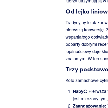
którzy utrzymują ją w 
Od lejka liniow
Tradycyjny lejek konw
pierwszą konwersję. Z
wspaniałego doświadcz
poparty dobrymi recen
lojalnościowy daje kl
znajomym. W ten spos
Trzy podstawo
Koło zamachowe cyklu
Pierwsza f
Nabyć:
jest mierzony tym
Zaangażowanie: