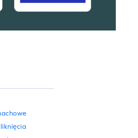
zamachowe
iknięcia