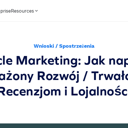
prise
Resources
Wnioski / Spostrzeżenia
cle Marketing: Jak n
żony Rozwój / Trwało
Recenzjom i Lojalnośc