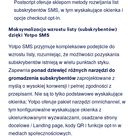
Postscript oferuje sklepom metody rozwijania list
subskrybentów SMS, w tym wyskakujące okienka i
opcje checkout opt-in.
Maksymalizacja wzrostu listy (subskrybentów)
dzięki Yotpo SMS
Yotpo SMS przyjmuje kompleksowe podejście do
wzrostu listy, rozumiejąc, że możliwości pozyskania
subskrybentów istnieją w wielu punktach styku.
Zapewnia
ponad dziewięć różnych narzędzi do
gromadzenia subskrybentów
zaprojektowane z
myślą o wysokiej konwersji i pełnej zgodności z
przepisami. Nie są to tylko podstawowe wyskakujące
okienka; Yotpo oferuje pakiet narzędzi omnichannel, w
tym konfigurowalne wyskakujące okienka z
ukierunkowanymi wyzwalaczami, osadzane strony
docelowe / Landing page, kody QR i funkcje opt-in w
mediach społecznościowych.