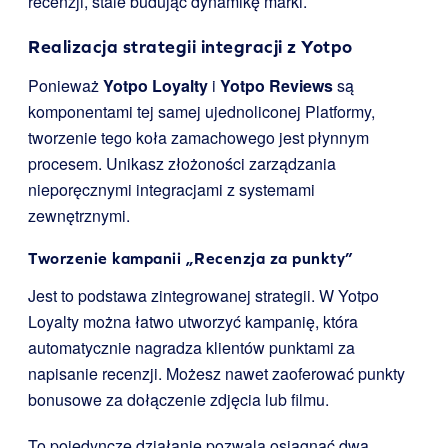
recenzji, stale budując dynamikę marki.
Realizacja strategii integracji z Yotpo
Ponieważ
Yotpo Loyalty
i
Yotpo Reviews
są
komponentami tej samej ujednoliconej Platformy,
tworzenie tego koła zamachowego jest płynnym
procesem. Unikasz złożoności zarządzania
nieporęcznymi integracjami z systemami
zewnętrznymi.
Tworzenie kampanii „Recenzja za punkty”
Jest to podstawa zintegrowanej strategii. W Yotpo
Loyalty można łatwo utworzyć kampanię, która
automatycznie nagradza klientów punktami za
napisanie recenzji. Możesz nawet zaoferować punkty
bonusowe za dołączenie zdjęcia lub filmu.
To pojedyncze działanie pozwala osiągnąć dwa