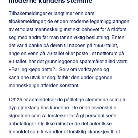
moderne kundens stemme
Tilbakemeldinger er langt mer enn bare
tilbakemeldinger; de er den moderne legemliggjøringen
av et tidløst menneskelig instinkt: behovet for å rådføre
seg med andre før man tar en viktig beslutning. Enten
det var å banke på døren til naboen på 1950-tallet,
ringe en venn på 70-tallet eller poste i et nettforum på
90-tallet, har det grunnleggende spørsmålet alltid vært:
«Bør jeg kjøpe dette?» Selv om verktøyene og
kanalene utvikler seg, forblir den underliggende
menneskelige atferden konstant.
I 2025 er anmeldelser de pålitelige stemmene som gir
dyp gjenklang hos kundene. De er de essensielle
signalene som AI forsterker for å gi personaliserte
anbefalinger. Og ikke minst er de det autentiske
innholdet som forvandler et forsiktig «kanskje» til et