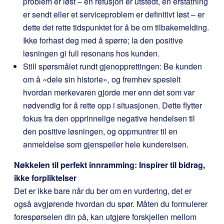
problem er løst – en refusjon er utstedt, en erstatning
er sendt eller et serviceproblem er definitivt løst – er
dette det rette tidspunktet for å be om tilbakemelding.
Ikke forhast deg med å spørre; la den positive
løsningen gi full resonans hos kunden.
Still spørsmålet rundt gjenopprettingen: Be kunden
om å «dele sin historie», og fremhev spesielt
hvordan merkevaren gjorde mer enn det som var
nødvendig for å rette opp i situasjonen. Dette flytter
fokus fra den opprinnelige negative hendelsen til
den positive løsningen, og oppmuntrer til en
anmeldelse som gjenspeiler hele kundereisen.
Nøkkelen til perfekt innramming: Inspirer til bidrag,
ikke forpliktelser
Det er ikke bare når du ber om en vurdering, det er
også avgjørende hvordan du spør. Måten du formulerer
forespørselen din på, kan utgjøre forskjellen mellom