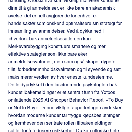
handling.
Å forstå hva som virkelig motiverer kundene
dine til å gi anmeldelser, er ikke bare en akademisk
øvelse; det er helt avgjørende for enhver e-
handelsaktør som ønsker å optimalisere sin strategi for
innsamling av anmeldelser. Ved å dykke ned i
«hvorfor» bak anmeldelsesatferden kan
Merkevarebygging konstruere smartere og mer
effektive strategier som ikke bare øker
anmeldelsesvolumet, men som også skaper dypere
tillit, forbedrer innholdskvaliteten og til syvende og sist
maksimerer verdien av hver eneste kundestemme.
Dette dypdykket i den fascinerende psykologien bak
kundetilbakemeldinger er et sentralt funn fra Yotpos
omfattende 2025 AI Shopper Behavior Report, «To Buy
or Not to Buy». Denne viktige rapporteringen avdekker
hvordan moderne kunder tar trygge kjøpsbeslutninger
og fremhever den sentrale rollen tilbakemeldinger
spiller for å redusere usikkerhet. Du kan utforske hele