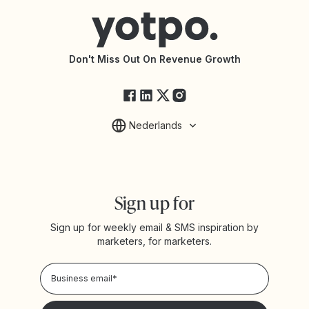
Connect with an Agency
Yotpo vs Rivo
Accessibility Statement
API Documentation
API Changelog
Yotpo Status
Don't Miss Out On Revenue Growth
FAQs
Nederlands
Sign up for
Sign up for weekly email & SMS inspiration by
marketers, for marketers.