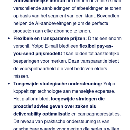
voorwaardelijke inhoud
om binnen dezelfde e-mail
verschillende aanbiedingen of afbeeldingen te tonen
op basis van het segment van een klant. Bovendien
helpen de AI-aanbevelingen je om de perfecte
producten aan elke abonnee te tonen.
Flexibele en transparante prijzen:
Dit is een enorm
verschil. Yotpo E-mail biedt een
flexibel pay-as-
you-send prijsmodel
Dit kan leiden tot aanzienlijke
besparingen voor merken. Deze transparantie biedt
de voorspelbaarheid die veel bedrijven elders
missen.
Toegewijde strategische ondersteuning:
Yotpo
koppelt zijn technologie aan menselijke expertise.
Het platform biedt
toegewijde strategen die
proactief advies geven over zaken als
deliverability optimalisatie
en campagneprestaties.
Dit niveau van praktische ondersteuning is van
onschatbare waarde voor merken die serieus willen