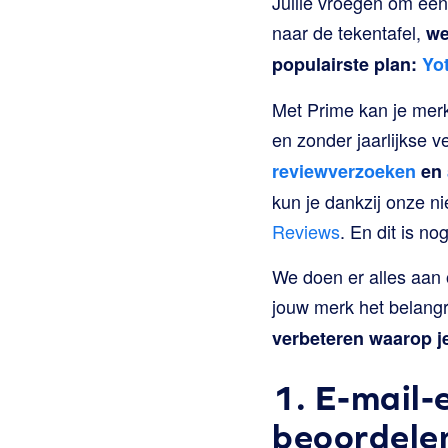
Jullie vroegen om een
naar de tekentafel,
we
populairste plan:
Yo
Met Prime kan je merk
en zonder jaarlijkse v
reviewverzoeken
en
kun je dankzij onze n
Reviews
. En dit is no
We doen er alles aan 
jouw merk het belangri
verbeteren waarop je
1. E-mail-
beoordele