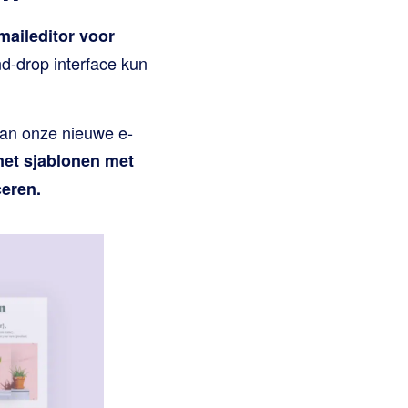
maileditor voor
d-drop interface kun
van onze nieuwe e-
met sjablonen met
ceren.