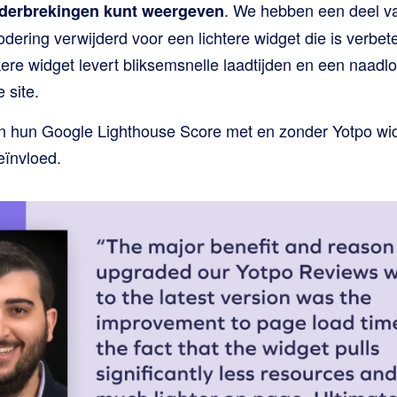
. We hebben een deel v
nderbrekingen kunt weergeven
dering verwijderd voor een lichtere widget die is verbet
kere widget levert bliksemsnelle laadtijden en een naad
 site.
an hun Google Lighthouse Score met en zonder Yotpo wi
eïnvloed.