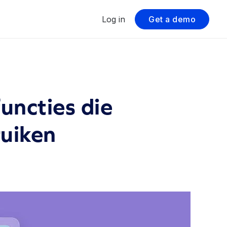
Log in
Get a demo
uncties die
uiken