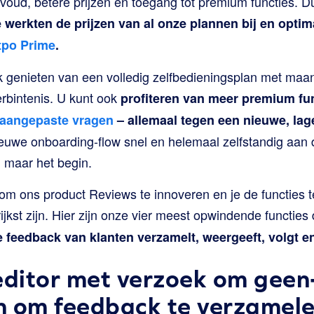
voud, betere prijzen en toegang tot premium functies. D
 werkten de prijzen van al onze plannen bij en optim
tpo Prime
.
 genieten van een volledig zelfbedieningsplan met maand
erbintenis. U kunt ook
profiteren van meer premium fu
aangepaste vragen
– allemaal tegen een nieuwe, lage
ieuwe onboarding-flow snel en helemaal zelfstandig aan 
g maar het begin.
om ons product Reviews te innoveren en je de functies t
jkst zijn. Hier zijn onze vier meest opwindende functies
 feedback van klanten verzamelt, weergeeft, volgt en
editor met verzoek om geen
n om feedback te verzamel