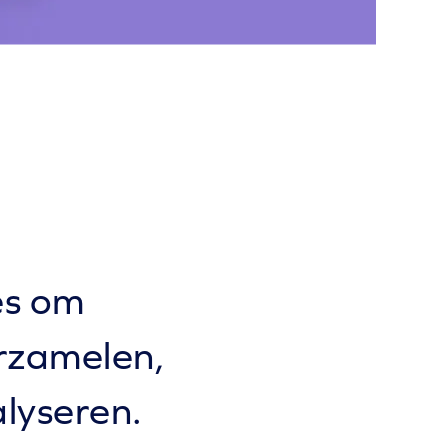
es om
rzamelen,
alyseren.