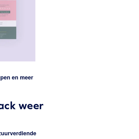
typen en meer
ack weer
 zuurverdiende