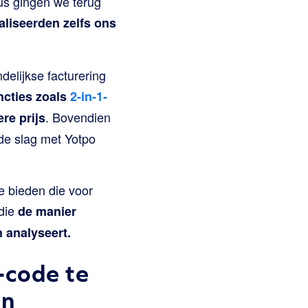
us gingen we terug
aliseerden zelfs ons
elijkse facturering
ncties zoals
2-in-1-
. Bovendien
re prijs
de slag met Yotpo
e bieden die voor
 die
de manier
 analyseert.
-code te
en