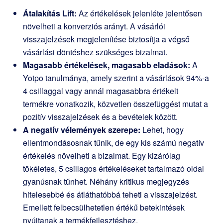
Átalakítás Lift:
Az értékelések jelenléte jelentősen
növelheti a konverziós arányt. A vásárlói
visszajelzések megjelenítése biztosítja a végső
vásárlási döntéshez szükséges bizalmat.
Magasabb értékelések, magasabb eladások:
A
Yotpo tanulmánya, amely szerint a vásárlások 94%-a
4 csillaggal vagy annál magasabbra értékelt
termékre vonatkozik, közvetlen összefüggést mutat a
pozitív visszajelzések és a bevételek között.
A negatív vélemények szerepe:
Lehet, hogy
ellentmondásosnak tűnik, de egy kis számú negatív
értékelés növelheti a bizalmat. Egy kizárólag
tökéletes, 5 csillagos értékeléseket tartalmazó oldal
gyanúsnak tűnhet. Néhány kritikus megjegyzés
hitelesebbé és átláthatóbbá teheti a visszajelzést.
Emellett felbecsülhetetlen értékű betekintések
nyújtanak a termékfejlesztéshez.