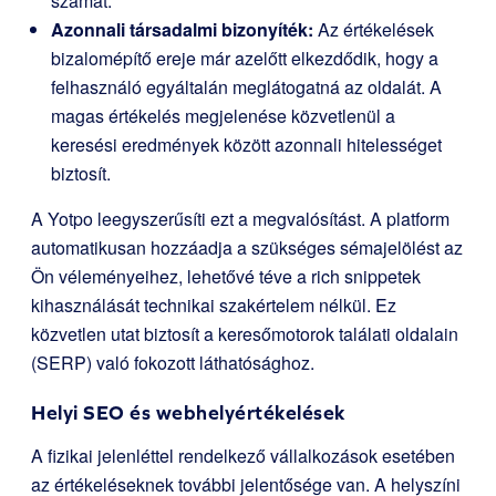
számát.
Azonnali társadalmi bizonyíték:
Az értékelések
bizalomépítő ereje már azelőtt elkezdődik, hogy a
felhasználó egyáltalán meglátogatná az oldalát. A
magas értékelés megjelenése közvetlenül a
keresési eredmények között azonnali hitelességet
biztosít.
A Yotpo leegyszerűsíti ezt a megvalósítást. A platform
automatikusan hozzáadja a szükséges sémajelölést az
Ön véleményeihez, lehetővé téve a rich snippetek
kihasználását technikai szakértelem nélkül. Ez
közvetlen utat biztosít a keresőmotorok találati oldalain
(SERP) való fokozott láthatósághoz.
Helyi SEO és webhelyértékelések
A fizikai jelenléttel rendelkező vállalkozások esetében
az értékeléseknek további jelentősége van. A helyszíni