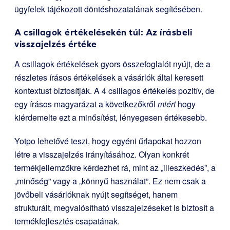
ügyfelek tájékozott döntéshozatalának segítésében.
A csillagok értékelésekén túl: Az írásbeli
visszajelzés értéke
A csillagok értékelések gyors összefoglalót nyújt, de a
részletes írásos értékelések a vásárlók által keresett
kontextust biztosítják. A 4 csillagos értékelés pozitív, de
egy írásos magyarázat a következőkről
miért
hogy
kiérdemelte ezt a minősítést, lényegesen értékesebb.
Yotpo lehetővé teszi, hogy egyéni űrlapokat hozzon
létre a visszajelzés irányításához. Olyan konkrét
termékjellemzőkre kérdezhet rá, mint az „illeszkedés”, a
„minőség” vagy a „könnyű használat”. Ez nem csak a
jövőbeli vásárlóknak nyújt segítséget, hanem
strukturált, megvalósítható visszajelzéseket is biztosít a
termékfejlesztés csapatának.