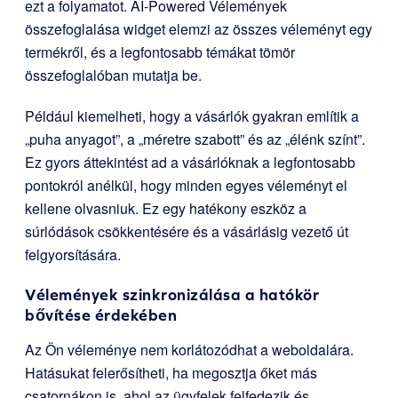
ezt a folyamatot. AI-Powered Vélemények
összefoglalása widget elemzi az összes véleményt egy
termékről, és a legfontosabb témákat tömör
összefoglalóban mutatja be.
Például kiemelheti, hogy a vásárlók gyakran említik a
„puha anyagot”, a „méretre szabott” és az „élénk színt”.
Ez gyors áttekintést ad a vásárlóknak a legfontosabb
pontokról anélkül, hogy minden egyes véleményt el
kellene olvasniuk. Ez egy hatékony eszköz a
súrlódások csökkentésére és a vásárlásig vezető út
felgyorsítására.
Vélemények szinkronizálása a hatókör
bővítése érdekében
Az Ön véleménye nem korlátozódhat a weboldalára.
Hatásukat felerősítheti, ha megosztja őket más
csatornákon is, ahol az ügyfelek felfedezik és