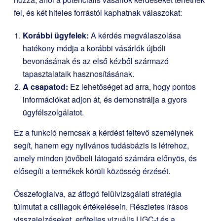
fel, és két hiteles forrástól kaphatnak válaszokat:
Korábbi ügyfelek:
A kérdés megválaszolása
hatékony módja a korábbi vásárlók újbóli
bevonásának és az első kézből származó
tapasztalataik hasznosításának.
A csapatod:
Ez lehetőséget ad arra, hogy pontos
információkat adjon át, és demonstrálja a gyors
ügyfélszolgálatot.
Ez a funkció nemcsak a kérdést feltevő személynek
segít, hanem egy nyilvános tudásbázis is létrehoz,
amely minden jövőbeli látogató számára előnyös, és
elősegíti a termékek körüli közösség érzését.
Összefoglalva, az átfogó felülvizsgálati stratégia
túlmutat a csillagok értékelésein. Részletes írásos
visszajelzéseket, erőteljes vizuális UGC-t és a