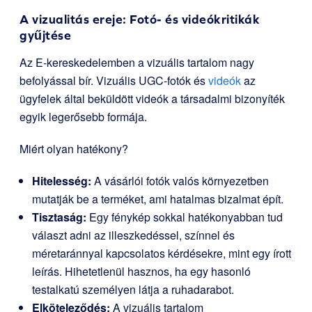
A vizualitás ereje: Fotó- és videókritikák
gyűjtése
Az E-kereskedelemben a vizuális tartalom nagy
befolyással bír. Vizuális UGC-fotók és
videók
az
ügyfelek által beküldött videók a társadalmi bizonyíték
egyik legerősebb formája.
Miért olyan hatékony?
Hitelesség:
A vásárlói fotók valós környezetben
mutatják be a terméket, ami hatalmas bizalmat épít.
Tisztaság:
Egy fénykép sokkal hatékonyabban tud
választ adni az illeszkedéssel, színnel és
méretaránnyal kapcsolatos kérdésekre, mint egy írott
leírás. Hihetetlenül hasznos, ha egy hasonló
testalkatú személyen látja a ruhadarabot.
Elköteleződés:
A vizuális tartalom