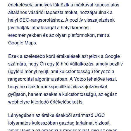
értékelések, amelyek tükrözik a márkával kapcsolatos
általános vásárlói tapasztalatokat, hozzájárulnak a
helyi SEO-rangsoroláshoz. A pozitív visszajelzések
javíthatják láthatóságát a helyi keresési
eredményekben és az olyan platformokon, mint a
Google Maps.
Ezek a szélesebb körű értékelések azt jelzik a Google
számára, hogy Ön egy jó hírű vállalkozás, amely pozitív
ügyfélélményt nyújt, ami kulcsfontosságú tényező a
rangsorolási algoritmusában. A Yotpo lehetővé teszi,
hogy ne csak termékspecifikus visszajelzéseket
gyűjtsön, hanem ezeket a kulcsfontosságú, az egész
webhelyre kiterjedő értékeléseket is.
Lényegében az értékelésekből származó UGC
folyamatos kulcsszóban gazdag tartalmat biztosít,
amely javítja az organikus rangsorolást, míg az olyan