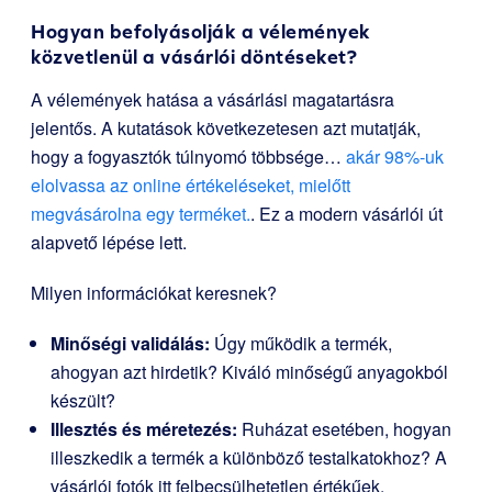
Hogyan befolyásolják a vélemények
közvetlenül a vásárlói döntéseket?
A vélemények hatása a vásárlási magatartásra
jelentős. A kutatások következetesen azt mutatják,
hogy a fogyasztók túlnyomó többsége…
akár 98%-uk
elolvassa az online értékeléseket, mielőtt
megvásárolna egy terméket.
. Ez a modern vásárlói út
alapvető lépése lett.
Milyen információkat keresnek?
Minőségi validálás:
Úgy működik a termék,
ahogyan azt hirdetik? Kiváló minőségű anyagokból
készült?
Illesztés és méretezés:
Ruházat esetében, hogyan
illeszkedik a termék a különböző testalkatokhoz? A
vásárlói fotók itt felbecsülhetetlen értékűek.