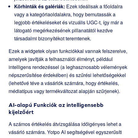
Körhinták és galériák:
Ezek ideálisak a főoldalra
vagy a kategóriaoldalakra, hogy bemutassák a
legjobb értékeléseket és vizuális UGC-t, így már a
látogató megérkezésének pillanatától kezdve
társadalmi bizonyítékot teremtenek.
Ezek a widgetek olyan funkciókkal vannak felszerelve,
amelyek javítják a felhasználói élményt, például
intelligens rendezéssel (a leghasznosabb vélemények
népszerűsítése érdekében) és szűrési lehetőségekkel
(lehetővé téve a vásárlók számára, hogy értékelés,
médiatípus vagy termékváltozat alapján szűrjenek).
AI-alapú Funkciók az intelligensebb
kijelzőért
A számos értékelés átvizsgálása időigényes lehet a
vásárló számára. Yotpo AI segítségével egyszerűsíti