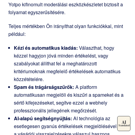
Yotpo kifinomult moderálási eszközkészletet biztosít a
folyamat egyszerűsítésére.
Teljes mértékben Ön irányíthat olyan funkciókkal, mint
például:
Kézi és automatikus kiadás:
Választhat, hogy
kézzel hagyjon jóvá minden értékelést, vagy
szabályokat állíthat fel a meghatározott
kritériumoknak megfelelő értékelések automatikus
közzétételére.
Spam és trágárságszűrők:
A platform
automatikusan megjelöli és kiszűri a spameket és a
sértő kifejezéseket, segítve ezzel a webhely
professzionális jellegének megőrzését.
AI-alapú segítségnyújtás:
AI technológia az
esetlegesen gyanús értékelések megjelölésével és
a vásárlói visszajelzésekre válaszul hasznos