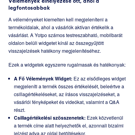
Vélemények elhelyezése ott, ahol a
legfontosabbak
A véleményeket kiemelten kell megjeleníteni a
termékoldalak, ahol a vásárlók aktívan értékelik a
vásárlást. A Yotpo számos testreszabható, mobilbarát
oldalon belüli widgetet kínál az összegyűjtött
visszajelzések hatékony megjelenítéséhez.
Ezek a widgetek egyszerre rugalmasak és hatékonyak:
A Fő Vélemények Widget:
Ez az elsődleges widget
megjeleníti a termék összes értékelését, beleértve a
csillagértékeléseket, az írásos visszajelzéseket, a
vásárlói fényképeket és videókat, valamint a Q&A
részt.
Csillagértékelési szösszenetek:
Ezek közvetlenül
a termék címe alatt helyezhetők el, azonnali bizalmi
jelzést adva az oldal betöltésekor.