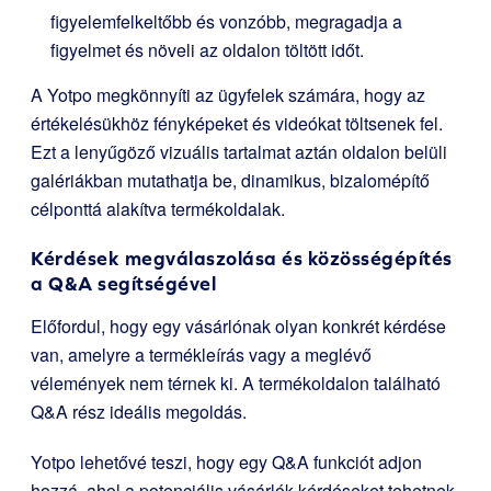
figyelemfelkeltőbb és vonzóbb, megragadja a
figyelmet és növeli az oldalon töltött időt.
A Yotpo megkönnyíti az ügyfelek számára, hogy az
értékelésükhöz fényképeket és videókat töltsenek fel.
Ezt a lenyűgöző vizuális tartalmat aztán oldalon belüli
galériákban mutathatja be, dinamikus, bizalomépítő
célponttá alakítva termékoldalak.
Kérdések megválaszolása és közösségépítés
a Q&A segítségével
Előfordul, hogy egy vásárlónak olyan konkrét kérdése
van, amelyre a termékleírás vagy a meglévő
vélemények nem térnek ki. A termékoldalon található
Q&A rész ideális megoldás.
Yotpo lehetővé teszi, hogy egy Q&A funkciót adjon
hozzá, ahol a potenciális vásárlók kérdéseket tehetnek