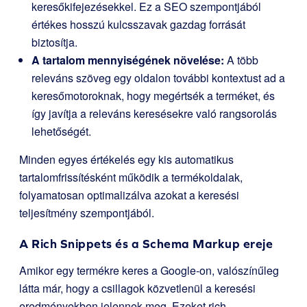
keresőkifejezésekkel. Ez a SEO szempontjából
értékes hosszú kulcsszavak gazdag forrását
biztosítja.
A tartalom mennyiségének növelése:
A több
releváns szöveg egy oldalon további kontextust ad a
keresőmotoroknak, hogy megértsék a terméket, és
így javítja a releváns keresésekre való rangsorolás
lehetőségét.
Minden egyes értékelés egy kis automatikus
tartalomfrissítésként működik a termékoldalak,
folyamatosan optimalizálva azokat a keresési
teljesítmény szempontjából.
A Rich Snippets és a Schema Markup ereje
Amikor egy termékre keres a Google-on, valószínűleg
látta már, hogy a csillagok közvetlenül a keresési
eredményekben jelennek meg. Ezeket rich