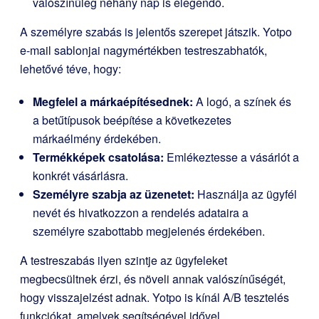
valószínűleg néhány nap is elegendő.
A személyre szabás is jelentős szerepet játszik. Yotpo
e-mail sablonjai nagymértékben testreszabhatók,
lehetővé téve, hogy:
Megfelel a márkaépítésednek:
A logó, a színek és
a betűtípusok beépítése a következetes
márkaélmény érdekében.
Termékképek csatolása:
Emlékeztesse a vásárlót a
konkrét vásárlásra.
Személyre szabja az üzenetet:
Használja az ügyfél
nevét és hivatkozzon a rendelés adataira a
személyre szabottabb megjelenés érdekében.
A testreszabás ilyen szintje az ügyfeleket
megbecsültnek érzi, és növeli annak valószínűségét,
hogy visszajelzést adnak. Yotpo is kínál A/B tesztelés
funkciókat, amelyek segítségével idővel