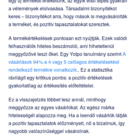
egy új terméket értékelünk, az egyik első lépés gyakran
a vélemények elolvasása. Társadalmi bizonyítékot
keres – bizonyítékot arra, hogy mások is megvásárolták
a terméket, és pozitív tapasztalatokat szereztek.
A termékértékelések pontosan ezt nyújtják. Ezek valódi
felhasználók hiteles beszámolói, ami hihetetlenül
meggyőzővé teszi őket. Egy Yotpo tanulmány szerint
A
vásárlások 94%-a 4 vagy 5 csillagos értékelésekkel
rendelkező termékre vonatkozik.
. Ez a statisztika
rávilágít egy kritikus pontra: a pozitív értékelések
gyakorlatilag az értékesítés előfeltételei.
Ez a visszajelzés többet tesz annál, minthogy
meggyőzze az egyes vásárlókat. Az egész márka
hitelességét alapozza meg. Ha a leendő vásárlók látják
a pozitív tapasztalatok előzményeit, nő a bizalmuk, így
nagyobb valószínűséggel vásárolnak.