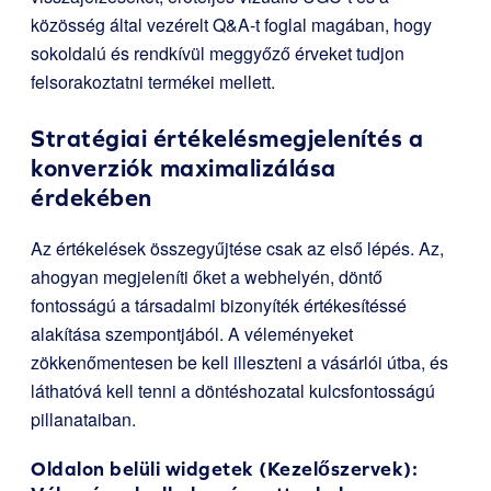
közösség által vezérelt Q&A-t foglal magában, hogy
sokoldalú és rendkívül meggyőző érveket tudjon
felsorakoztatni termékei mellett.
Stratégiai értékelésmegjelenítés a
konverziók maximalizálása
érdekében
Az értékelések összegyűjtése csak az első lépés. Az,
ahogyan megjeleníti őket a webhelyén, döntő
fontosságú a társadalmi bizonyíték értékesítéssé
alakítása szempontjából. A véleményeket
zökkenőmentesen be kell illeszteni a vásárlói útba, és
láthatóvá kell tenni a döntéshozatal kulcsfontosságú
pillanataiban.
Oldalon belüli widgetek (Kezelőszervek):