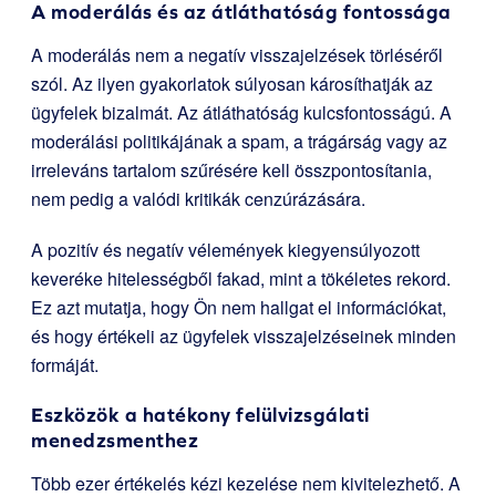
A moderálás és az átláthatóság fontossága
A moderálás nem a negatív visszajelzések törléséről
szól. Az ilyen gyakorlatok súlyosan károsíthatják az
ügyfelek bizalmát. Az átláthatóság kulcsfontosságú. A
moderálási politikájának a spam, a trágárság vagy az
irreleváns tartalom szűrésére kell összpontosítania,
nem pedig a valódi kritikák cenzúrázására.
A pozitív és negatív vélemények kiegyensúlyozott
keveréke hitelességből fakad, mint a tökéletes rekord.
Ez azt mutatja, hogy Ön nem hallgat el információkat,
és hogy értékeli az ügyfelek visszajelzéseinek minden
formáját.
Eszközök a hatékony felülvizsgálati
menedzsmenthez
Több ezer értékelés kézi kezelése nem kivitelezhető. A