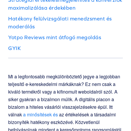
maximalizálása érdekében
Hatékony felülvizsgálati menedzsment és
moderálás
Yotpo Reviews mint átfogó megoldás
GYIK
Mi a legfontosabb megkülönböztető jegye a legjobban
teljesítő e-kereskedelmi márkáknak? Ez nem csak a
kiváló termékről vagy a kifinomult weboldalról szól. A
siker gyakran a bizalmon múlik. A digitális piacon a
bizalom a hiteles vásárlói visszajelzésekre épül. Itt
válnak
a minősítések és
az értékelések a társadalmi
bizonyíték hatékony eszközévé. Közvetlenül
befolyásolnak mindent a keresőmotoros rangsorolástól