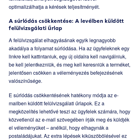
optimalizálhatja a kérések teljesítményét.
A súrlódás csökkentése: A levélben küldött
felülvizsgálati űrlap
A felülvizsgálat elhagyásának egyik legnagyobb
akadálya a folyamat súrlódása. Ha az ügyfeleknek egy
linkre kell kattintaniuk, egy új oldalra kell navigálniuk,
be kell jelentkezniük, és meg kell keresniük a terméket,
jelentősen csökken a véleményezés befejezésének
valószínűsége.
E súrlódás csökkentésének hatékony módja az e-
mailben küldött felülvizsgálati űrlapok. Ez a
megközelítés lehetővé teszi az ügyfelek számára, hogy
közvetlenül az e-mail szövegében írják meg és küldjék
el véleményüket – anélkül, hogy elhagynák a
postaládájukat. Az extra lépések kiküszöbölésével ez