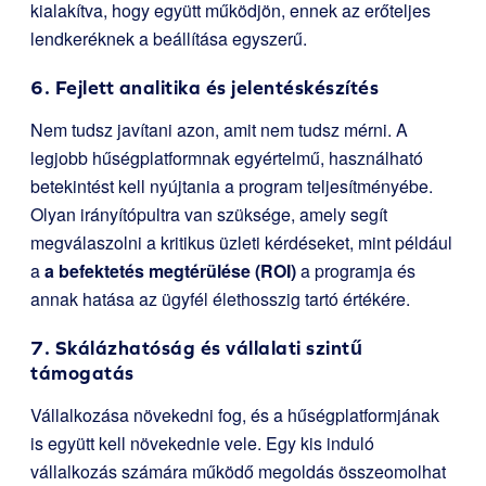
kialakítva, hogy együtt működjön, ennek az erőteljes
lendkeréknek a beállítása egyszerű.
6. Fejlett analitika és jelentéskészítés
Nem tudsz javítani azon, amit nem tudsz mérni. A
legjobb hűségplatformnak egyértelmű, használható
betekintést kell nyújtania a program teljesítményébe.
Olyan irányítópultra van szüksége, amely segít
megválaszolni a kritikus üzleti kérdéseket, mint például
a
a befektetés megtérülése (ROI)
a programja és
annak hatása az ügyfél élethosszig tartó értékére.
7. Skálázhatóság és vállalati szintű
támogatás
Vállalkozása növekedni fog, és a hűségplatformjának
is együtt kell növekednie vele. Egy kis induló
vállalkozás számára működő megoldás összeomolhat