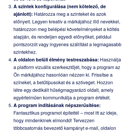
A szintek konfigurálása (nem kötelező, de
ajánlott):
Határozza meg a szinteket és azok
előnyeit. Legyen kreatív a márkájához illő nevekkel,
határozzon meg belépési követelményeket a költés
alapján, és rendeljen egyedi előnyöket, például
pontszorzót vagy ingyenes szállítást a legmagasabb
szintekhez.
A oldalon belüli élmény testreszabása:
Használja
a platform vizuális szerkesztőjét, hogy a program az
Ön márkájához hasonlóan nézzen ki. Frissítse a
színeket, a betűtípusokat és a szöveget. Hozzon
létre egy dedikált hűségmagyarázó oldalt, amely
egyértelműen kommunikálja a program értékét.
A program indításának népszerűsítése:
Fantasztikus programot építettél – most itt az ideje,
hogy mindenkinek elmondd! Tervezzen
többcsatornás bevezető kampányt e-mail, oldalon