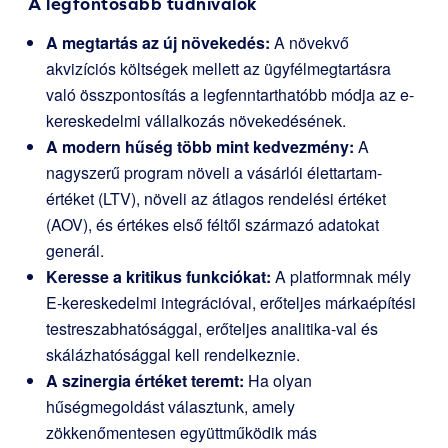
A legfontosabb tudnivalók
A megtartás az új növekedés:
A növekvő
akvizíciós költségek mellett az ügyfélmegtartásra
való összpontosítás a legfenntarthatóbb módja az e-
kereskedelmi vállalkozás növekedésének.
A modern hűség több mint kedvezmény:
A
nagyszerű program növeli a vásárlói élettartam-
értéket (LTV), növeli az átlagos rendelési értéket
(AOV), és értékes első féltől származó adatokat
generál.
Keresse a kritikus funkciókat:
A platformnak mély
E-kereskedelmi integrációval, erőteljes márkaépítési
testreszabhatósággal, erőteljes analitika-val és
skálázhatósággal kell rendelkeznie.
A szinergia értéket teremt:
Ha olyan
hűségmegoldást választunk, amely
zökkenőmentesen együttműködik más