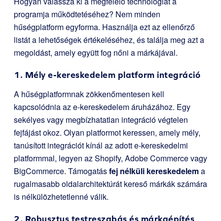
Hogyan válassza ki a megfelelő technológiát a
programja működtetéséhez? Nem minden
hűségplatform egyforma. Használja ezt az ellenőrző
listát a lehetőségek értékeléséhez, és találja meg azt a
megoldást, amely együtt fog nőni a márkájával.
1. Mély e-kereskedelem platform integráció
A hűségplatformnak zökkenőmentesen kell
kapcsolódnia az e-kereskedelem áruházához. Egy
sekélyes vagy megbízhatatlan integráció végtelen
fejfájást okoz. Olyan platformot keressen, amely mély,
tanúsított integrációt kínál az adott e-kereskedelmi
platformmal, legyen az Shopify, Adobe Commerce vagy
BigCommerce. Támogatás
fej nélküli kereskedelem
a
rugalmasabb oldalarchitektúrát kereső márkák számára
is nélkülözhetetlenné válik.
2. Robusztus testreszabás és márkaépítés