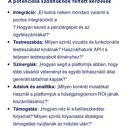
A potenciális szállítóknak feltett kérdések
Integráció:
„El tudna nekem mondani valamit a
pontos integrációról a
? Hogyan kezeli a pénztárgépet és az
ügyfélszámlákat?”
Testreszabás:
Milyen szintű vizuális és funkcionális
testreszabást kínálnak? Használhatunk API-t a
teljesen testreszabott élményhez?”
Szinergiák:
„Hogyan segít a platformja abban, hogy
több vásárlói véleményt és egyéb felhasználó által
generált tartalmat kapjak?”
Adatok és analitika:
„Milyen konkrét mutatókat
használ a platformjuk a hűségprogramom ROI-jának
kiszámításához?”
Támogatás:
„Hogyan néz ki a beilleszkedési
folyamat? Milyen szintű folyamatos stratégiai
támogatást nyújtanak az indulás után?”