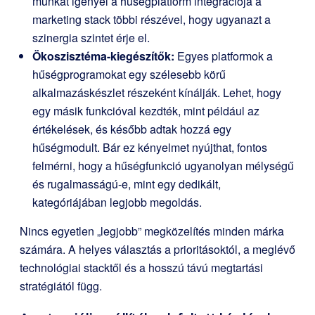
munkát igényel a hűségplatform integrációja a
marketing stack többi részével, hogy ugyanazt a
szinergia szintet érje el.
Ökoszisztéma-kiegészítők:
Egyes platformok a
hűségprogramokat egy szélesebb körű
alkalmazáskészlet részeként kínálják. Lehet, hogy
egy másik funkcióval kezdték, mint például az
értékelések, és később adtak hozzá egy
hűségmodult. Bár ez kényelmet nyújthat, fontos
felmérni, hogy a hűségfunkció ugyanolyan mélységű
és rugalmasságú-e, mint egy dedikált,
kategóriájában legjobb megoldás.
Nincs egyetlen „legjobb” megközelítés minden márka
számára. A helyes választás a prioritásoktól, a meglévő
technológiai stacktől és a hosszú távú megtartási
stratégiától függ.