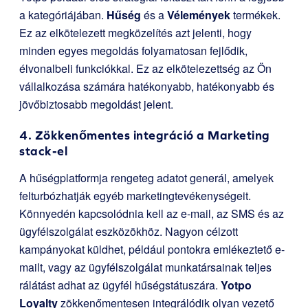
a kategóriájában.
Hűség
és a
Vélemények
termékek.
Ez az elkötelezett megközelítés azt jelenti, hogy
minden egyes megoldás folyamatosan fejlődik,
élvonalbeli funkciókkal. Ez az elkötelezettség az Ön
vállalkozása számára hatékonyabb, hatékonyabb és
jövőbiztosabb megoldást jelent.
4. Zökkenőmentes integráció a Marketing
stack-el
A hűségplatformja rengeteg adatot generál, amelyek
felturbózhatják egyéb marketingtevékenységeit.
Könnyedén kapcsolódnia kell az e-mail, az SMS és az
ügyfélszolgálat eszközökhöz. Nagyon célzott
kampányokat küldhet, például pontokra emlékeztető e-
mailt, vagy az ügyfélszolgálat munkatársainak teljes
rálátást adhat az ügyfél hűségstátuszára.
Yotpo
Loyalty
zökkenőmentesen integrálódik olyan vezető