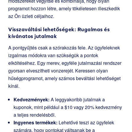
módszereket vegyítse és kombinálja, hogy olyan
programot hozzon létre, amely tökéletesen illeszkedik
az Ön üzleti céljaihoz.
Visszaváltási lehetőségek: Rugalmas és
kívánatos jutalmak
A pontgyűjtés csak a szórakozás fele. Az ügyfeleknek
izgalmas módokra van szükségük a pontok
elköltéséhez. Egy merev, egyféle jutalmazási rendszer
gyorsan elveszítheti vonzerejét. Keressen olyan
hűségprogramot, amely számos beváltási lehetőséget
kínál.
Kedvezmények:
A leggyakoribb jutalmak a
kuponok, mint például a $10 vagy 20% kedvezmény
a teljes rendelésből.
Ingyenes termékek:
Lehetővé teszi az ügyfelek
számára, hogy pontokat váltsanak be a