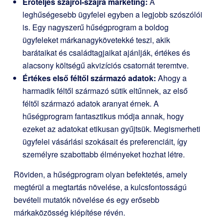
Erőteljes szájról-szájra marketing:
A
leghűségesebb ügyfelei egyben a legjobb szószólói
is. Egy nagyszerű hűségprogram a boldog
ügyfeleket márkanagykövetekké teszi, akik
barátaikat és családtagjaikat ajánlják, értékes és
alacsony költségű akvizíciós csatornát teremtve.
Értékes első féltől származó adatok:
Ahogy a
harmadik féltől származó sütik eltűnnek, az első
féltől származó adatok aranyat érnek. A
hűségprogram fantasztikus módja annak, hogy
ezeket az adatokat etikusan gyűjtsük. Megismerheti
ügyfelei vásárlási szokásait és preferenciáit, így
személyre szabottabb élményeket hozhat létre.
Röviden, a hűségprogram olyan befektetés, amely
megtérül a megtartás növelése, a kulcsfontosságú
bevételi mutatók növelése és egy erősebb
márkaközösség kiépítése révén.