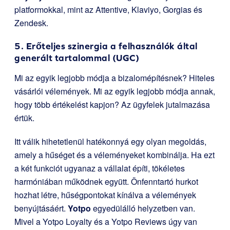
platformokkal, mint az Attentive, Klaviyo, Gorgias és
Zendesk.
5. Erőteljes szinergia a felhasználók által
generált tartalommal (UGC)
Mi az egyik legjobb módja a bizalomépítésnek? Hiteles
vásárlói vélemények. Mi az egyik legjobb módja annak,
hogy több értékelést kapjon? Az ügyfelek jutalmazása
értük.
Itt válik hihetetlenül hatékonnyá egy olyan megoldás,
amely a hűséget és a véleményeket kombinálja. Ha ezt
a két funkciót ugyanaz a vállalat építi, tökéletes
harmóniában működnek együtt. Önfenntartó hurkot
hozhat létre, hűségpontokat kínálva a vélemények
benyújtásáért.
Yotpo
egyedülálló helyzetben van.
Mivel a Yotpo Loyalty és a Yotpo Reviews úgy van