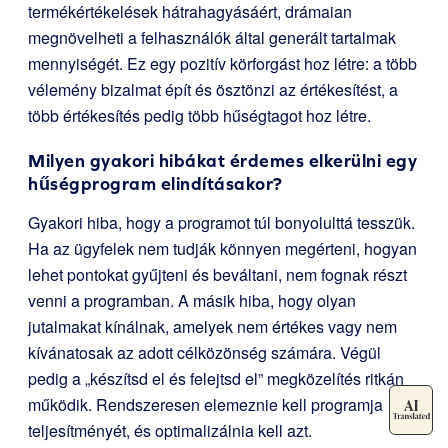
termékértékelések hátrahagyásáért, drámaian
megnövelheti a felhasználók által generált tartalmak
mennyiségét. Ez egy pozitív körforgást hoz létre: a több
vélemény bizalmat épít és ösztönzi az értékesítést, a
több értékesítés pedig több hűségtagot hoz létre.
Milyen gyakori hibákat érdemes elkerülni egy
hűségprogram elindításakor?
Gyakori hiba, hogy a programot túl bonyolulttá tesszük.
Ha az ügyfelek nem tudják könnyen megérteni, hogyan
lehet pontokat gyűjteni és beváltani, nem fognak részt
venni a programban. A másik hiba, hogy olyan
jutalmakat kínálnak, amelyek nem értékes vagy nem
kívánatosak az adott célközönség számára. Végül
pedig a „készítsd el és felejtsd el” megközelítés ritkán
működik. Rendszeresen elemeznie kell programja
teljesítményét, és optimalizálnia kell azt.