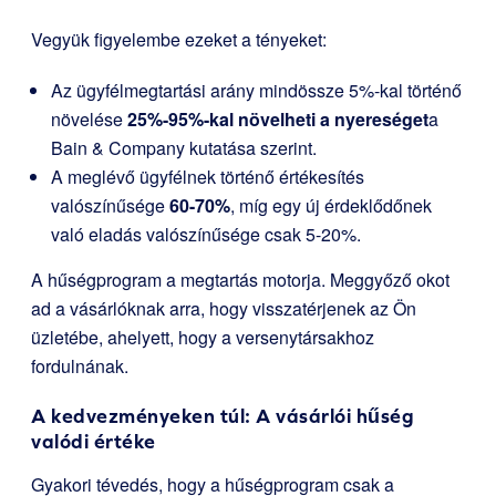
Vegyük figyelembe ezeket a tényeket:
Az ügyfélmegtartási arány mindössze 5%-kal történő
növelése
25%-95%-kal növelheti a nyereséget
a
Bain & Company kutatása szerint.
A meglévő ügyfélnek történő értékesítés
valószínűsége
60-70%
, míg egy új érdeklődőnek
való eladás valószínűsége csak 5-20%.
A hűségprogram a megtartás motorja. Meggyőző okot
ad a vásárlóknak arra, hogy visszatérjenek az Ön
üzletébe, ahelyett, hogy a versenytársakhoz
fordulnának.
A kedvezményeken túl: A vásárlói hűség
valódi értéke
Gyakori tévedés, hogy a hűségprogram csak a