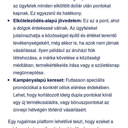
az ügyfelek minden elköltött dollár után pontokat
kapnak. Ez egyszerű és hatékony.
Elköteleződés-alapú jövedelem:
Ez az a pont, ahol
a dolgok érdekessé válnak. Az ügyfeleket
jutalmazhatja a közösséget építő és értéket teremtő
tevékenységekért, még akkor is, ha azok nem járnak
vásárlással. Ilyen például az áruházi fiók
létrehozása, a márka követése a közösségi
médiában, termékértékelés írása vagy a születésnap
megünneplése.
Kampányalapú kereset:
Futtasson speciális
promóciókat a konkrét célok elérése érdekében.
Lehet, hogy korlátozott ideig dupla pontokat kínál
egy új termékcsaládra, vagy bónuszpontokat az
ünnepi hétvégén történő vásárlásért.
Egy rugalmas platform lehetővé teszi, hogy ezeket a