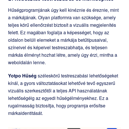
Hűségprogramjának úgy kell kinéznie és éreznie, mint
a márkájának. Olyan platformra van szüksége, amely
teljes körű ellenőrzést biztosít a vizuális megjelenítés
felett. Ez magában foglalja a képességet, hogy az
oldalon belüli elemeket a márkája betűtípusaival,
színeivel és képeivel testreszabhatja, és teljesen
márkás élményt hozhat létre, amely úgy érzi, mintha a
weboldalán lenne.
Yotpo
Hűség
széleskörű testreszabási lehetőségeket
kínál, a gyors változtatásokat lehetővé tevő egyszerű
vizuális szerkesztőtől a teljes API használatának
lehetőségéig az egyedi hűségélményekhez. Ez a
rugalmasság biztosítja, hogy programja erősítse
márkaidentitását.