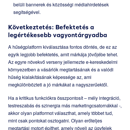
belüli bannerek és közösségi médiahirdetések
segítségével.
Következtetés: Befektetés a
legértékesebb vagyontárgyadba
A hűségplatform kiválasztása fontos döntés, de ez az
egyik legjobb befektetés, amit márkája jövőjébe tehet.
Az egyre növekvő verseny jellemezte e-kereskedelmi
környezetben a vásárlók megtartásának és a valódi
hűség kialakításának képessége az, ami
megkülönbözteti a jó márkákat a nagyszerűektől.
Ha a kritikus funkciókra összpontosít – mély integráció,
testreszabás és szinergia más marketingcsatornákkal -,
akkor olyan platformot választhat, amely többet tud,
mint csak pontokat osztogatni. Olyan erőteljes
megtartási motort építhet, amely növeli az ügyfelek