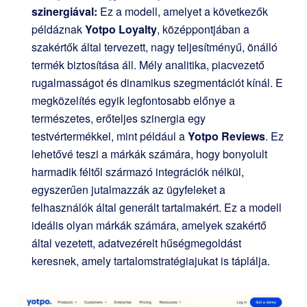
szinergiával:
Ez a modell, amelyet a következők
példáznak
Yotpo Loyalty
, középpontjában a
szakértők által tervezett, nagy teljesítményű, önálló
termék biztosítása áll. Mély analitika, piacvezető
rugalmasságot és dinamikus szegmentációt kínál. E
megközelítés egyik legfontosabb előnye a
természetes, erőteljes szinergia egy
testvértermékkel, mint például a
Yotpo Reviews
. Ez
lehetővé teszi a márkák számára, hogy bonyolult
harmadik féltől származó integrációk nélkül,
egyszerűen jutalmazzák az ügyfeleket a
felhasználók által generált tartalmakért. Ez a modell
ideális olyan márkák számára, amelyek szakértő
által vezetett, adatvezérelt hűségmegoldást
keresnek, amely tartalomstratégiajukat is táplálja.