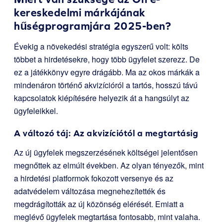
kereskedelmi márkájának
hűségprogramjára 2025-ben?
Évekig a növekedési stratégia egyszerű volt: költs
többet a hirdetésekre, hogy több ügyfelet szerezz. De
ez a játékkönyv egyre drágább. Ma az okos márkák a
mindenáron történő akvizícióról a tartós, hosszú távú
kapcsolatok kiépítésére helyezik át a hangsúlyt az
ügyfeleikkel.
A változó táj: Az akvizíciótól a megtartásig
Az új ügyfelek megszerzésének költségei jelentősen
megnőttek az elmúlt években. Az olyan tényezők, mint
a hirdetési platformok fokozott versenye és az
adatvédelem változása megnehezítették és
megdrágították az új közönség elérését. Emiatt a
meglévő ügyfelek megtartása fontosabb, mint valaha.