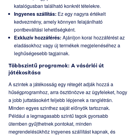
katalógusban található konkrét tételekre.
Ingyenes szállítás:
Ez egy nagyra értékelt
kedvezmény, amely könnyen felajánlható
pontbeváltási lehetőségként.
Exkluzív hozzáférés:
Ajánljon korai hozzáférést az
eladásokhoz vagy új termékek megjelenéséhez a
leghűségesebb tagjainak.
Többszintű programok: A vásárlói út
játékosítása
A szintek a játékosság egy rétegét adják hozzá a
hűségprogramhoz, arra ösztönözve az ügyfeleket, hogy
a jobb juttatásokért feljebb lépjenek a ranglétrán.
Minden egyes szinthez saját előnyök tartoznak.
Például a legmagasabb szintű tagok gyorsabb
ütemben gyűjthetnek pontokat, minden
megrendelésükhöz ingyenes szállítást kapnak, és