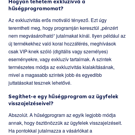
Hogyan tehetem exkluzívvá a
hűségprogramomat?
Az exkluzivitás erős motiváló tényező. Ezt úgy
teremtheti meg, hogy programján keresztül „pénzért
nem megvásárolható” jutalmakat kínál. Ilyen például az
új termékekhez való korai hozzáférés, meghívások
csak VIP-knek szóló (digitális vagy személyes)
eseményekre, vagy exkluzív tartalmak. A szintek
természetes módja az exkluzivitás kialakításának,
mivel a magasabb szintek jobb és egyedibb
juttatásokat tesznek lehetővé.
Segíthet-e egy hűségprogram az ügyfelek
visszajelzéseivel?
Abszolút. A hűségprogram az egyik legjobb módja
annak, hogy ösztönözzük az ügyfelek visszajelzéseit.
Ha pontokkal jutalmazza a vásárlókat a