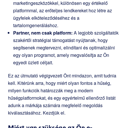
marketingeszközökkel, különösen egy értékelő
platformmal, az erőteljes lendkereket hoz létre az
ügyfelek elköteleződéséhez és a
tartalomgeneráláshoz.
Partner, nem csak platform:
A legjobb szolgáltatók
szakértői stratégiai támogatást nyújtanak, hogy
segítsenek megtervezni, elindítani és optimalizálni
egy olyan programot, amely megvalósítja az Ön
egyedi üzleti céljait.
Ez az útmutató végigvezeti Önt mindazon, amit tudnia
kell. Kitérünk arra, hogy miért olyan fontos a hűség,
milyen funkciók határozzák meg a modern
hűségplatformokat, és egy egyértelmű ellenőrző listát
adunk a márkája számára megfelelő megoldás
kiválasztásához. Kezdjük el.
Miért van szüksége az Ön e-