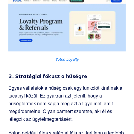
Yotpo Loyalty
3. Stratégiai fókusz a hűségre
Egyes vállalatok a hűség csak egy funkciót kínálnak a
tucatnyi közül. Ez gyakran azt jelenti, hogy a
hűségtermék nem kapja meg azt a figyelmet, amit
megérdemelne. Olyan partnert szeretne, aki él és
lélegzik az ügyfélmegtartásért.
Yotpo például éles stratégiai fókuszt tart fenn a legjobb