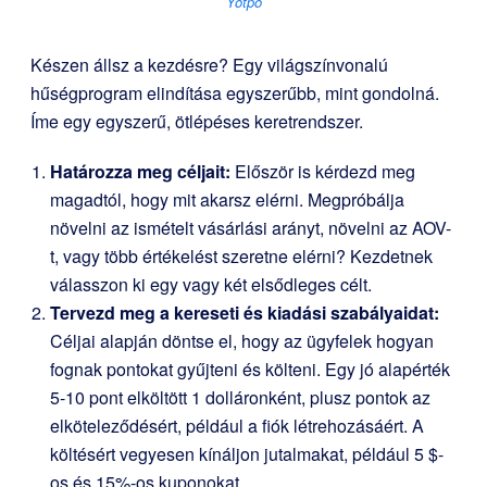
Yotpo
Készen állsz a kezdésre? Egy világszínvonalú
hűségprogram elindítása egyszerűbb, mint gondolná.
Íme egy egyszerű, ötlépéses keretrendszer.
Határozza meg céljait:
Először is kérdezd meg
magadtól, hogy mit akarsz elérni. Megpróbálja
növelni az ismételt vásárlási arányt, növelni az AOV-
t, vagy több értékelést szeretne elérni? Kezdetnek
válasszon ki egy vagy két elsődleges célt.
Tervezd meg a kereseti és kiadási szabályaidat:
Céljai alapján döntse el, hogy az ügyfelek hogyan
fognak pontokat gyűjteni és költeni. Egy jó alapérték
5-10 pont elköltött 1 dolláronként, plusz pontok az
elköteleződésért, például a fiók létrehozásáért. A
költésért vegyesen kínáljon jutalmakat, például 5 $-
os és 15%-os kuponokat.