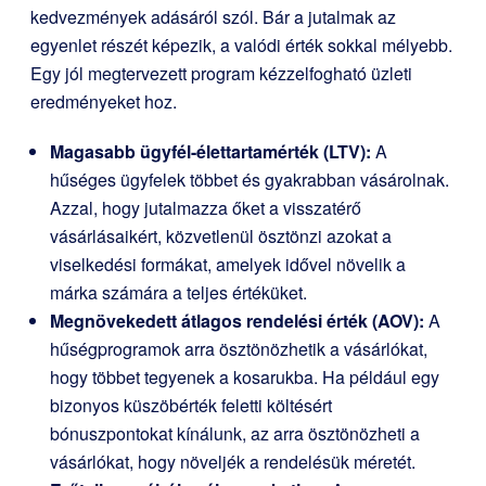
kedvezmények adásáról szól. Bár a jutalmak az
egyenlet részét képezik, a valódi érték sokkal mélyebb.
Egy jól megtervezett program kézzelfogható üzleti
eredményeket hoz.
Magasabb ügyfél-élettartamérték (LTV):
A
hűséges ügyfelek többet és gyakrabban vásárolnak.
Azzal, hogy jutalmazza őket a visszatérő
vásárlásaikért, közvetlenül ösztönzi azokat a
viselkedési formákat, amelyek idővel növelik a
márka számára a teljes értéküket.
Megnövekedett átlagos rendelési érték (AOV):
A
hűségprogramok arra ösztönözhetik a vásárlókat,
hogy többet tegyenek a kosarukba. Ha például egy
bizonyos küszöbérték feletti költésért
bónuszpontokat kínálunk, az arra ösztönözheti a
vásárlókat, hogy növeljék a rendelésük méretét.