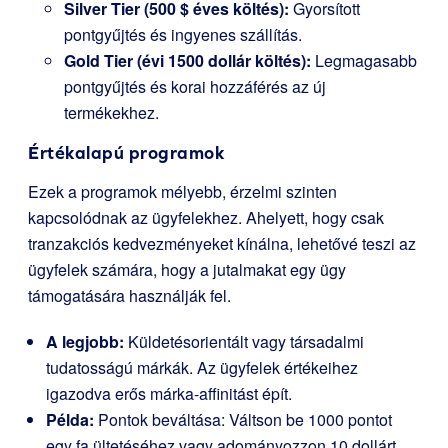
Silver Tier (500 $ éves költés):
Gyorsított
pontgyűjtés és ingyenes szállítás.
Gold Tier (évi 1500 dollár költés):
Legmagasabb
pontgyűjtés és korai hozzáférés az új
termékekhez.
Értékalapú programok
Ezek a programok mélyebb, érzelmi szinten
kapcsolódnak az ügyfelekhez. Ahelyett, hogy csak
tranzakciós kedvezményeket kínálna, lehetővé teszi az
ügyfelek számára, hogy a jutalmakat egy ügy
támogatására használják fel.
A legjobb:
Küldetésorientált vagy társadalmi
tudatosságú márkák. Az ügyfelek értékeihez
igazodva erős márka-affinitást épít.
Példa:
Pontok beváltása: Váltson be 1000 pontot
egy fa ültetéséhez vagy adományozzon 10 dollárt