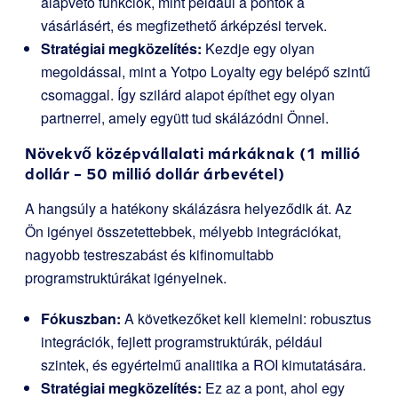
alapvető funkciók, mint például a pontok a
vásárlásért, és megfizethető árképzési tervek.
Stratégiai megközelítés:
Kezdje egy olyan
megoldással, mint a Yotpo Loyalty egy belépő szintű
csomaggal. Így szilárd alapot építhet egy olyan
partnerrel, amely együtt tud skálázódni Önnel.
Növekvő középvállalati márkáknak (1 millió
dollár – 50 millió dollár árbevétel)
A hangsúly a hatékony skálázásra helyeződik át. Az
Ön igényei összetettebbek, mélyebb integrációkat,
nagyobb testreszabást és kifinomultabb
programstruktúrákat igényelnek.
Fókuszban:
A következőket kell kiemelni: robusztus
integrációk, fejlett programstruktúrák, például
szintek, és egyértelmű analitika a ROI kimutatására.
Stratégiai megközelítés:
Ez az a pont, ahol egy