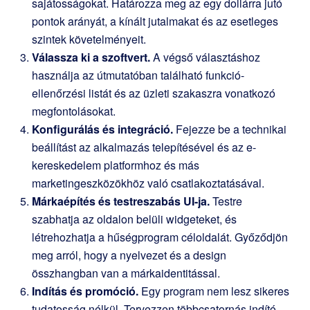
sajátosságokat. Határozza meg az egy dollárra jutó
pontok arányát, a kínált jutalmakat és az esetleges
szintek követelményeit.
Válassza ki a szoftvert.
A végső választáshoz
használja az útmutatóban található funkció-
ellenőrzési listát és az üzleti szakaszra vonatkozó
megfontolásokat.
Konfigurálás és integráció.
Fejezze be a technikai
beállítást az alkalmazás telepítésével és az e-
kereskedelem platformhoz és más
marketingeszközökhöz való csatlakoztatásával.
Márkaépítés és testreszabás UI-ja.
Testre
szabhatja az oldalon belüli widgeteket, és
létrehozhatja a hűségprogram céloldalát. Győződjön
meg arról, hogy a nyelvezet és a design
összhangban van a márkaidentitással.
Indítás és promóció.
Egy program nem lesz sikeres
tudatosság nélkül. Tervezzen többcsatornás indító