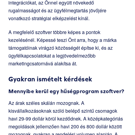
integrációkat, az Önnel együtt növekedő
rugalmasságot és az ügyfélmegtartás jövőjére
vonatkozó stratégiai elképzelést kínál.
A megfelelő szoftver többre képes a pontok
kezelésénél. Képessé teszi Önt arra, hogy a márka
támogatóinak virágzó közösségét építse ki, és az
ügyfélkapcsolatokat a legjövedelmezőbb
marketingcsatornává alakítsa át.
Gyakran ismételt kérdések
Mennyibe kerül egy hűségprogram szoftver?
Az árak széles skálán mozognak. A
kisvállalkozásoknak szóló belépő szintű csomagok
havi 29-99 dollár körül kezdődnek. A középkategóriás
megoldások jellemzően havi 200 és 800 dollár között
mozognak, gyakran a rendelési volumen alapján. A