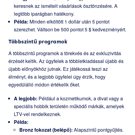
keresnek az ismételt vásárlások ösztönzésére. A
legtöbb iparágban hatékony.
Példa:
Minden elköltött 1 dollár után 5 pontot
szerezhet. Váltson be 500 pontot 5 $ kedvezményért.
Többszintű programok
A többszintű programok a törekvés és az exkluzivitás
érzését keltik. Az ügyfelek a többletkiadással újabb és
újabb előnyökhöz jutnak. Ez játékossá teszi az
élményt, és a legjobb ügyfelei úgy érzik, hogy
egyedülálló módon értékelik őket.
A legjobb:
Például a kozmetikumok, a divat vagy a
speciális hobbik területén működő márkák, amelyek
LTV-vel rendelkeznek.
Példa:
Bronz fokozat (belépő):
Alapszintű pontgyűjtés.