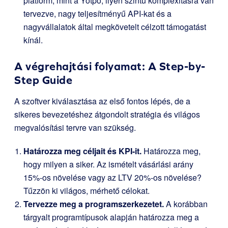
platform, mint a Yotpo, ilyen szintű komplexitásra van
tervezve, nagy teljesítményű API-kat és a
nagyvállalatok által megkövetelt célzott támogatást
kínál.
A végrehajtási folyamat: A Step-by-
Step Guide
A szoftver kiválasztása az első fontos lépés, de a
sikeres bevezetéshez átgondolt stratégia és világos
megvalósítási tervre van szükség.
Határozza meg céljait és KPI-it.
Határozza meg,
hogy milyen a siker. Az ismételt vásárlási arány
15%-os növelése vagy az LTV 20%-os növelése?
Tűzzön ki világos, mérhető célokat.
Tervezze meg a programszerkezetet.
A korábban
tárgyalt programtípusok alapján határozza meg a