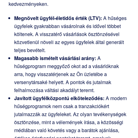
kedvezményeken.
Megnövelt ügyfél-életidős érték (LTV):
A hűséges
ügyfelek gyakrabban vásárolnak és idővel többet
költenek. A visszatérő vásárlások ösztönzésével
közvetlenül növeli az egyes ügyfelek által generált
teljes bevételt.
Magasabb ismételt vásárlási arány:
A
hűségprogram meggyőző okot ad a vásárlóknak
arra, hogy visszatérjenek az Ön üzletébe a
versenytársaké helyett. A pontok és jutalmak
felhalmozása váltási akadályt teremt.
Javított ügyfélközpontú elköteleződés:
A modern
hűségprogramok nem csak a tranzakciókért
jutalmazzák az ügyfeleket. Az olyan tevékenységek
ösztönzése, mint a vélemények írása, a közösségi
médiában való követés vagy a barátok ajánlása,