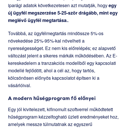
iparági adatok következetesen azt mutatják, hogy
egy
új ügyfél megszerzése 5-25-ször drágább, mint egy
meglévő ügyfél megtartása.
.
Továbbá, az ügyfélmegtartás mindössze 5%-os
növekedése 25%-95%-kal növelheti a
nyereségességet. Ez nem kis előrelépés; ez alapvető
változást jelent a sikeres márkák működésében. Az E-
kereskedelem a tranzakciós modellből egy kapcsolati
modellé fejlődött, ahol a cél az, hogy tartós,
kölcsönösen előnyös kapcsolatot építsen ki a
vásárlóival.
A modern hűségprogram fő előnyei
Egy jól kivitelezett, kifinomult szoftverrel működtetett
hűségprogram kézzelfogható üzleti eredményeket hoz,
amelyek messze túlmutatnak az egyszerű