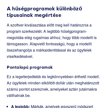
A hűségprogramok különböző
típusainak megértése
A szoftver kiválasztása előtt meg kell határoznia a
program szerkezetét. A legtöbb hűségprogram-
megoldás elég rugalmas ahhoz, hogy több modellt is
támogasson. Alapvető fontosságú, hogy a modellt
összehangolja a márkaidentitással és az ügyfelek
viselkedésével.
Pontalapú programok
Ez a legelterjedtebb és legkönnyebben érthető modell.
Az ügyfelek minden elköltött dollár után meghatározott
számú pontot szereznek, amelyeket aztán jutalmakra
válthatnak be.
A legjobb:
Márkák, amelyek egyszerű módszert