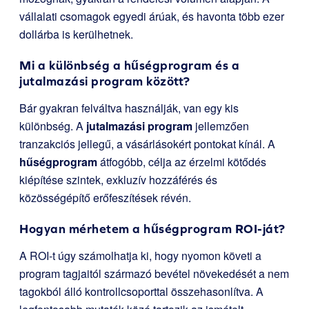
vállalati csomagok egyedi árúak, és havonta több ezer
dollárba is kerülhetnek.
Mi a különbség a hűségprogram és a
jutalmazási program között?
Bár gyakran felváltva használják, van egy kis
különbség. A
jutalmazási program
jellemzően
tranzakciós jellegű, a vásárlásokért pontokat kínál. A
hűségprogram
átfogóbb, célja az érzelmi kötődés
kiépítése szintek, exkluzív hozzáférés és
közösségépítő erőfeszítések révén.
Hogyan mérhetem a hűségprogram ROI-ját?
A ROI-t úgy számolhatja ki, hogy nyomon követi a
program tagjaitól származó bevétel növekedését a nem
tagokból álló kontrollcsoporttal összehasonlítva. A