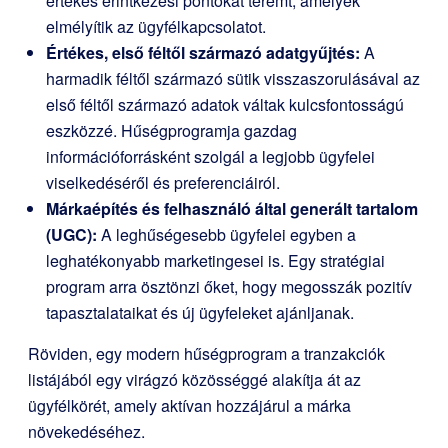
értékes érintkezési pontokat teremt, amelyek
elmélyítik az ügyfélkapcsolatot.
Értékes, első féltől származó adatgyűjtés:
A
harmadik féltől származó sütik visszaszorulásával az
első féltől származó adatok váltak kulcsfontosságú
eszközzé. Hűségprogramja gazdag
információforrásként szolgál a legjobb ügyfelei
viselkedéséről és preferenciáiról.
Márkaépítés és felhasználó által generált tartalom
(UGC):
A leghűségesebb ügyfelei egyben a
leghatékonyabb marketingesei is. Egy stratégiai
program arra ösztönzi őket, hogy megosszák pozitív
tapasztalataikat és új ügyfeleket ajánljanak.
Röviden, egy modern hűségprogram a tranzakciók
listájából egy virágzó közösséggé alakítja át az
ügyfélkörét, amely aktívan hozzájárul a márka
növekedéséhez.