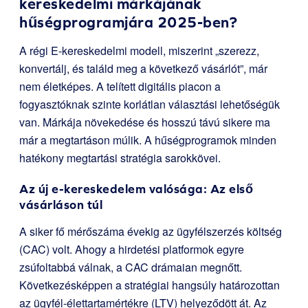
kereskedelmi márkájának
hűségprogramjára 2025-ben?
A régi E-kereskedelmi modell, miszerint „szerezz,
konvertálj, és találd meg a következő vásárlót”, már
nem életképes. A telített digitális piacon a
fogyasztóknak szinte korlátlan választási lehetőségük
van. Márkája növekedése és hosszú távú sikere ma
már a megtartáson múlik. A hűségprogramok minden
hatékony megtartási stratégia sarokkövei.
Az új e-kereskedelem valósága: Az első
vásárláson túl
A siker fő mérőszáma évekig az ügyfélszerzés költség
(CAC) volt. Ahogy a hirdetési platformok egyre
zsúfoltabbá válnak, a CAC drámaian megnőtt.
Következésképpen a stratégiai hangsúly határozottan
az ügyfél-élettartamértékre (LTV) helyeződött át. Az