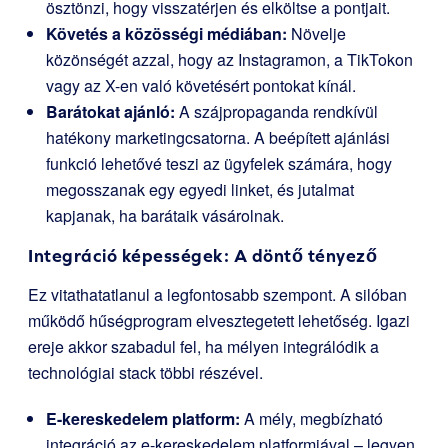
ösztönzi, hogy visszatérjen és elköltse a pontjait.
Követés a közösségi médiában:
Növelje
közönségét azzal, hogy az Instagramon, a TikTokon
vagy az X-en való követésért pontokat kínál.
Barátokat ajánló:
A szájpropaganda rendkívül
hatékony marketingcsatorna. A beépített ajánlási
funkció lehetővé teszi az ügyfelek számára, hogy
megosszanak egy egyedi linket, és jutalmat
kapjanak, ha barátaik vásárolnak.
Integráció képességek: A döntő tényező
Ez vitathatatlanul a legfontosabb szempont. A silóban
működő hűségprogram elvesztegetett lehetőség. Igazi
ereje akkor szabadul fel, ha mélyen integrálódik a
technológiai stack többi részével.
E-kereskedelem platform:
A mély, megbízható
integráció az e-kereskedelem platformjával – legyen