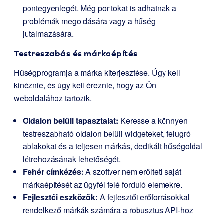
pontegyenlegét. Még pontokat is adhatnak a
problémák megoldására vagy a hűség
jutalmazására.
Testreszabás és márkaépítés
Hűségprogramja a márka kiterjesztése. Úgy kell
kinéznie, és úgy kell éreznie, hogy az Ön
weboldalához tartozik.
Oldalon belüli tapasztalat:
Keresse a könnyen
testreszabható oldalon belüli widgeteket, felugró
ablakokat és a teljesen márkás, dedikált hűségoldal
létrehozásának lehetőségét.
Fehér címkézés:
A szoftver nem erőlteti saját
márkaépítését az ügyfél felé forduló elemekre.
Fejlesztői eszközök:
A fejlesztői erőforrásokkal
rendelkező márkák számára a robusztus API-hoz