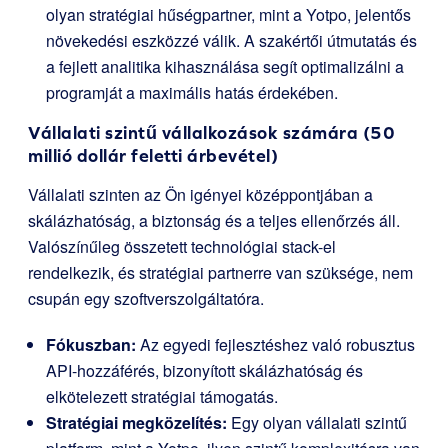
olyan stratégiai hűségpartner, mint a Yotpo, jelentős
növekedési eszközzé válik. A szakértői útmutatás és
a fejlett analitika kihasználása segít optimalizálni a
programját a maximális hatás érdekében.
Vállalati szintű vállalkozások számára (50
millió dollár feletti árbevétel)
Vállalati szinten az Ön igényei középpontjában a
skálázhatóság, a biztonság és a teljes ellenőrzés áll.
Valószínűleg összetett technológiai stack-el
rendelkezik, és stratégiai partnerre van szüksége, nem
csupán egy szoftverszolgáltatóra.
Fókuszban:
Az egyedi fejlesztéshez való robusztus
API-hozzáférés, bizonyított skálázhatóság és
elkötelezett stratégiai támogatás.
Stratégiai megközelítés:
Egy olyan vállalati szintű