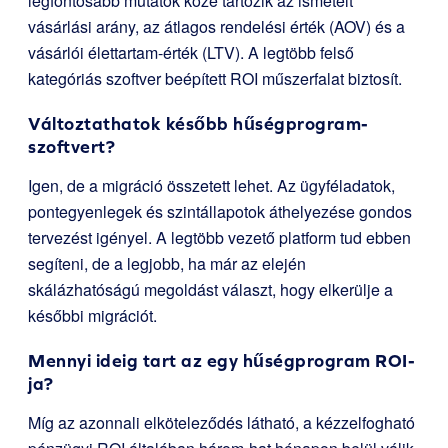
legfontosabb mutatók közé tartozik az ismételt
vásárlási arány, az átlagos rendelési érték (AOV) és a
vásárlói élettartam-érték (LTV). A legtöbb felső
kategóriás szoftver beépített ROI műszerfalat biztosít.
Változtathatok később hűségprogram-
szoftvert?
Igen, de a migráció összetett lehet. Az ügyféladatok,
pontegyenlegek és szintállapotok áthelyezése gondos
tervezést igényel. A legtöbb vezető platform tud ebben
segíteni, de a legjobb, ha már az elején
skálázhatóságú megoldást választ, hogy elkerülje a
későbbi migrációt.
Mennyi ideig tart az egy hűségprogram ROI-
ja?
Míg az azonnali elköteleződés látható, a kézzelfogható