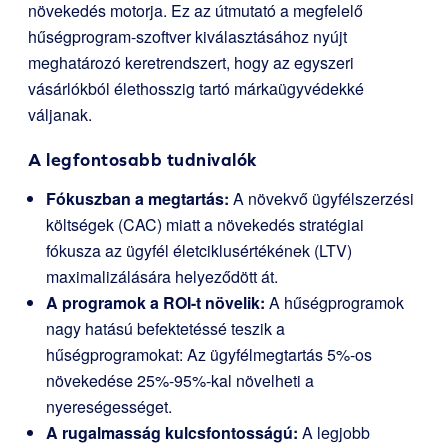
növekedés motorja. Ez az útmutató a megfelelő
hűségprogram-szoftver kiválasztásához nyújt
meghatározó keretrendszert, hogy az egyszeri
vásárlókból élethosszig tartó márkaügyvédekké
váljanak.
A legfontosabb tudnivalók
Fókuszban a megtartás:
A növekvő ügyfélszerzési
költségek (CAC) miatt a növekedés stratégiai
fókusza az ügyfél életciklusértékének (LTV)
maximalizálására helyeződött át.
A programok a ROI-t növelik:
A hűségprogramok
nagy hatású befektetéssé teszik a
hűségprogramokat: Az ügyfélmegtartás 5%-os
növekedése 25%-95%-kal növelheti a
nyereségességet.
A rugalmasság kulcsfontosságú:
A legjobb