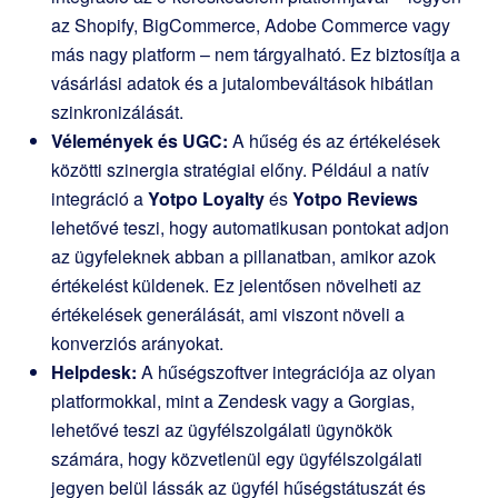
az Shopify, BigCommerce, Adobe Commerce vagy
más nagy platform – nem tárgyalható. Ez biztosítja a
vásárlási adatok és a jutalombeváltások hibátlan
szinkronizálását.
Vélemények és UGC:
A hűség és az értékelések
közötti szinergia stratégiai előny. Például a natív
integráció a
Yotpo Loyalty
és
Yotpo Reviews
lehetővé teszi, hogy automatikusan pontokat adjon
az ügyfeleknek abban a pillanatban, amikor azok
értékelést küldenek. Ez jelentősen növelheti az
értékelések generálását, ami viszont növeli a
konverziós arányokat.
Helpdesk:
A hűségszoftver integrációja az olyan
platformokkal, mint a Zendesk vagy a Gorgias,
lehetővé teszi az ügyfélszolgálati ügynökök
számára, hogy közvetlenül egy ügyfélszolgálati
jegyen belül lássák az ügyfél hűségstátuszát és