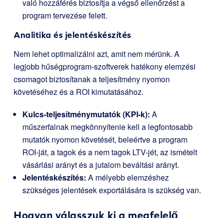
való hozzáférés biztosítja a végső ellenőrzést a
program tervezése felett.
Analitika és jelentéskészítés
Nem lehet optimalizálni azt, amit nem mérünk. A
legjobb hűségprogram-szoftverek hatékony elemzési
csomagot biztosítanak a teljesítmény nyomon
követéséhez és a ROI kimutatásához.
Kulcs-teljesítménymutatók (KPI-k):
A
műszerfalnak megkönnyítenie kell a legfontosabb
mutatók nyomon követését, beleértve a program
ROI-ját, a tagok és a nem tagok LTV-jét, az ismételt
vásárlási arányt és a jutalom beváltási arányt.
Jelentéskészítés:
A mélyebb elemzéshez
szükséges jelentések exportálására is szükség van.
Hogyan válasszuk ki a megfelelő