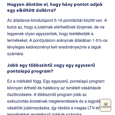
Hogyan döntöm el, hogy hány pontot adjak
egy elköltött dollárra?
Az általános kiindulópont 5-10 pont/dollár között van. A
kulcs az, hogy a jutalmak elérhetőnek tűnjenek, de ne
legyenek olyan egyszerűek, hogy leértékeljék a
termékeket. A pont/jutalom aránynak általában 1-5%-os
tényleges kedvezményt kell eredményeznie a tagok
számára.
Jobb egy többszintű vagy egy egyszerű
pontalapú program?
Ez a márkától függ. Egy egyszerű, pontalapú program
könnyen érthető és hatékony az ismételt vásárlások
ösztönzésére. A többszintű program jobb az
exkluzivitás érzetének megteremtésére és a legjobb
vásárlók jutalmazására, így ideális a magas LTV-értékű
termékekkel rendelkező márkák számára.