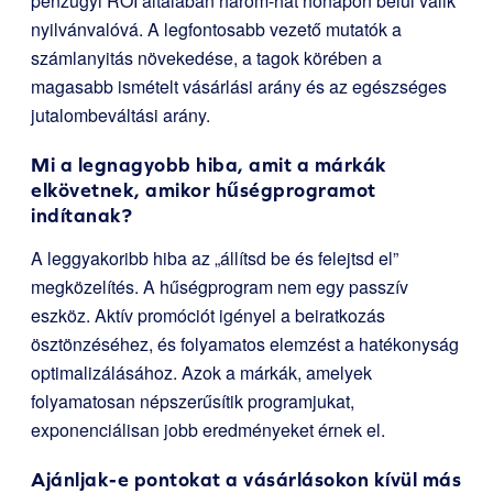
pénzügyi ROI általában három-hat hónapon belül válik
nyilvánvalóvá. A legfontosabb vezető mutatók a
számlanyitás növekedése, a tagok körében a
magasabb ismételt vásárlási arány és az egészséges
jutalombeváltási arány.
Mi a legnagyobb hiba, amit a márkák
elkövetnek, amikor hűségprogramot
indítanak?
A leggyakoribb hiba az „állítsd be és felejtsd el”
megközelítés. A hűségprogram nem egy passzív
eszköz. Aktív promóciót igényel a beiratkozás
ösztönzéséhez, és folyamatos elemzést a hatékonyság
optimalizálásához. Azok a márkák, amelyek
folyamatosan népszerűsítik programjukat,
exponenciálisan jobb eredményeket érnek el.
Ajánljak-e pontokat a vásárlásokon kívül más