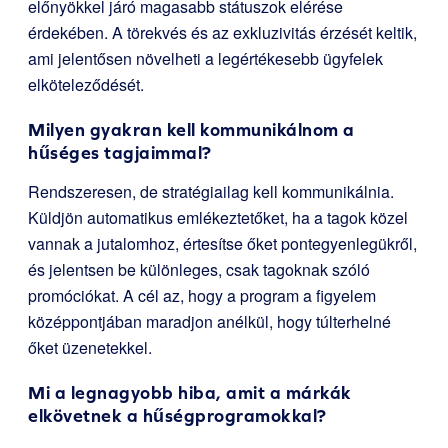
előnyökkel járó magasabb státuszok elérése
érdekében. A törekvés és az exkluzivitás érzését keltik,
ami jelentősen növelheti a legértékesebb ügyfelek
elköteleződését.
Milyen gyakran kell kommunikálnom a
hűséges tagjaimmal?
Rendszeresen, de stratégiailag kell kommunikálnia.
Küldjön automatikus emlékeztetőket, ha a tagok közel
vannak a jutalomhoz, értesítse őket pontegyenlegükről,
és jelentsen be különleges, csak tagoknak szóló
promóciókat. A cél az, hogy a program a figyelem
középpontjában maradjon anélkül, hogy túlterhelné
őket üzenetekkel.
Mi a legnagyobb hiba, amit a márkák
elkövetnek a hűségprogramokkal?