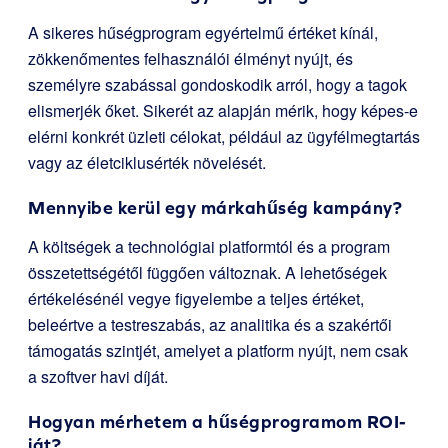
A sikeres hűségprogram egyértelmű értéket kínál,
zökkenőmentes felhasználói élményt nyújt, és
személyre szabással gondoskodik arról, hogy a tagok
elismerjék őket. Sikerét az alapján mérik, hogy képes-e
elérni konkrét üzleti célokat, például az ügyfélmegtartás
vagy az életciklusérték növelését.
Mennyibe kerül egy márkahűség kampány?
A költségek a technológiai platformtól és a program
összetettségétől függően változnak. A lehetőségek
értékelésénél vegye figyelembe a teljes értéket,
beleértve a testreszabás, az analitika és a szakértői
támogatás szintjét, amelyet a platform nyújt, nem csak
a szoftver havi díját.
Hogyan mérhetem a hűségprogramom ROI-
ját?