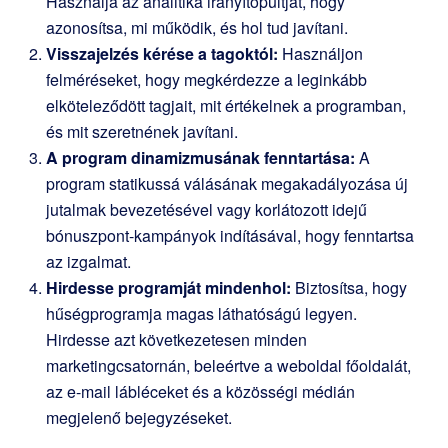
Használja az analitika irányítópultját, hogy
azonosítsa, mi működik, és hol tud javítani.
Visszajelzés kérése a tagoktól:
Használjon
felméréseket, hogy megkérdezze a leginkább
elköteleződött tagjait, mit értékelnek a programban,
és mit szeretnének javítani.
A program dinamizmusának fenntartása:
A
program statikussá válásának megakadályozása új
jutalmak bevezetésével vagy korlátozott idejű
bónuszpont-kampányok indításával, hogy fenntartsa
az izgalmat.
Hirdesse programját mindenhol:
Biztosítsa, hogy
hűségprogramja magas láthatóságú legyen.
Hirdesse azt következetesen minden
marketingcsatornán, beleértve a weboldal főoldalát,
az e-mail lábléceket és a közösségi médián
megjelenő bejegyzéseket.