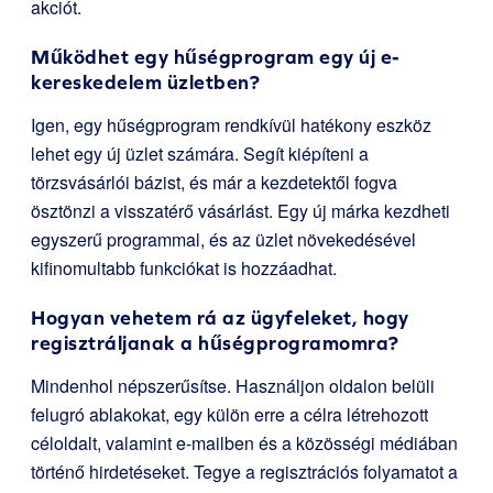
akciót.
Működhet egy hűségprogram egy új e-
kereskedelem üzletben?
Igen, egy hűségprogram rendkívül hatékony eszköz
lehet egy új üzlet számára. Segít kiépíteni a
törzsvásárlói bázist, és már a kezdetektől fogva
ösztönzi a visszatérő vásárlást. Egy új márka kezdheti
egyszerű programmal, és az üzlet növekedésével
kifinomultabb funkciókat is hozzáadhat.
Hogyan vehetem rá az ügyfeleket, hogy
regisztráljanak a hűségprogramomra?
Mindenhol népszerűsítse. Használjon oldalon belüli
felugró ablakokat, egy külön erre a célra létrehozott
céloldalt, valamint e-mailben és a közösségi médiában
történő hirdetéseket. Tegye a regisztrációs folyamatot a