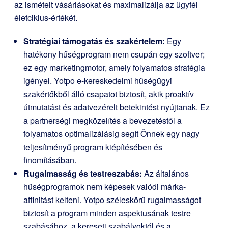
az ismételt vásárlásokat és maximalizálja az ügyfél
életciklus-értékét.
Stratégiai támogatás és szakértelem:
Egy
hatékony hűségprogram nem csupán egy szoftver;
ez egy marketingmotor, amely folyamatos stratégia
igényel. Yotpo e-kereskedelmi hűségügyi
szakértőkből álló csapatot biztosít, akik proaktív
útmutatást és adatvezérelt betekintést nyújtanak. Ez
a partnerségi megközelítés a bevezetéstől a
folyamatos optimalizálásig segít Önnek egy nagy
teljesítményű program kiépítésében és
finomításában.
Rugalmasság és testreszabás:
Az általános
hűségprogramok nem képesek valódi márka-
affinitást kelteni. Yotpo széleskörű rugalmasságot
biztosít a program minden aspektusának testre
szabásához, a kereseti szabályoktól és a