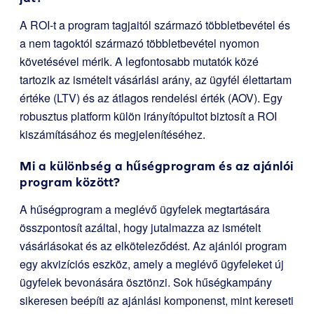
A ROI-t a program tagjaitól származó többletbevétel és
a nem tagoktól származó többletbevétel nyomon
követésével mérik. A legfontosabb mutatók közé
tartozik az ismételt vásárlási arány, az ügyfél élettartam
értéke (LTV) és az átlagos rendelési érték (AOV). Egy
robusztus platform külön irányítópultot biztosít a ROI
kiszámításához és megjelenítéséhez.
Mi a különbség a hűségprogram és az ajánlói
program között?
A hűségprogram a meglévő ügyfelek megtartására
összpontosít azáltal, hogy jutalmazza az ismételt
vásárlásokat és az elköteleződést. Az ajánlói program
egy akvizíciós eszköz, amely a meglévő ügyfeleket új
ügyfelek bevonására ösztönzi. Sok hűségkampány
sikeresen beépíti az ajánlási komponenst, mint kereseti