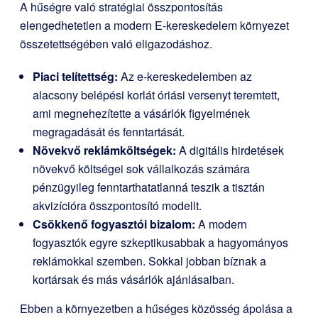
A hűségre való stratégiai összpontosítás
elengedhetetlen a modern E-kereskedelem környezet
összetettségében való eligazodáshoz.
Piaci telítettség:
Az e-kereskedelemben az
alacsony belépési korlát óriási versenyt teremtett,
ami megnehezítette a vásárlók figyelmének
megragadását és fenntartását.
Növekvő reklámköltségek:
A digitális hirdetések
növekvő költségei sok vállalkozás számára
pénzügyileg fenntarthatatlanná teszik a tisztán
akvizícióra összpontosító modellt.
Csökkenő fogyasztói bizalom:
A modern
fogyasztók egyre szkeptikusabbak a hagyományos
reklámokkal szemben. Sokkal jobban bíznak a
kortársak és más vásárlók ajánlásaiban.
Ebben a környezetben a hűséges közösség ápolása a