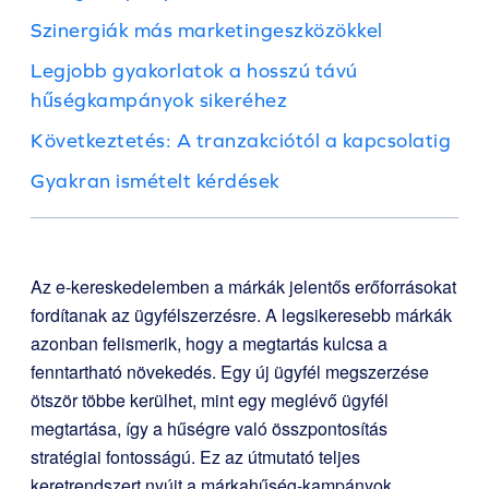
Szinergiák más marketingeszközökkel
Legjobb gyakorlatok a hosszú távú
hűségkampányok sikeréhez
Következtetés: A tranzakciótól a kapcsolatig
Gyakran ismételt kérdések
Az e-kereskedelemben a márkák jelentős erőforrásokat
fordítanak az ügyfélszerzésre. A legsikeresebb márkák
azonban felismerik, hogy a megtartás kulcsa a
fenntartható növekedés. Egy új ügyfél megszerzése
ötször többe kerülhet, mint egy meglévő ügyfél
megtartása, így a hűségre való összpontosítás
stratégiai fontosságú. Ez az útmutató teljes
keretrendszert nyújt a márkahűség-kampányok