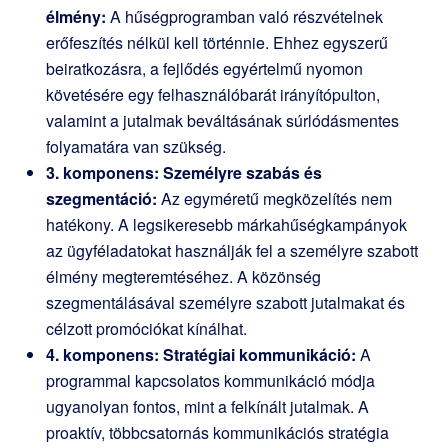
élmény:
A hűségprogramban való részvételnek
erőfeszítés nélkül kell történnie. Ehhez egyszerű
beiratkozásra, a fejlődés egyértelmű nyomon
követésére egy felhasználóbarát irányítópulton,
valamint a jutalmak beváltásának súrlódásmentes
folyamatára van szükség.
3. komponens: Személyre szabás és
szegmentáció:
Az egyméretű megközelítés nem
hatékony. A legsikeresebb márkahűségkampányok
az ügyféladatokat használják fel a személyre szabott
élmény megteremtéséhez. A közönség
szegmentálásával személyre szabott jutalmakat és
célzott promóciókat kínálhat.
4. komponens: Stratégiai kommunikáció:
A
programmal kapcsolatos kommunikáció módja
ugyanolyan fontos, mint a felkínált jutalmak. A
proaktív, többcsatornás kommunikációs stratégia