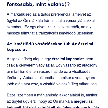
fontosabb, mint valaha)?
A márkahűség az a tartós preferencia, amelyet az
ügyfél az Ön márkája iránt mutat a versenytársakkal
szemben. Ez egy olyan kritikus üzleti érték, amely
messze túlmutat a tranzakciós ismétlődő üzleteken.
Az ismétlődő vásárlásokon túl: Az érzelmi
kapcsolat
Az igazi hűség alapja egy
érzelmi kapcsolat
, nem
csak a kényelem vagy az ár. Egy vásárló az alacsony
ár miatt ismételten vásárolhat, de ez a viselkedés
törékeny. Abban a pillanatban, amikor a versenytárs
jobb ajánlatot tesz, a vásárló valószínűleg váltani fog.
Ezzel szemben a márkahűség akkor alakul ki, amikor
az ügyfél úgy érzi, hogy az Ön márkája
megérti az
igényeit, tükrözi az értékeit, és folyamatosan kiváló