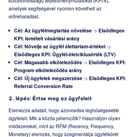
kulcsfontosságú teljesítménymutatókat (KPI-k),
amelyek segítségével nyomon követheti az
előrehaladást.
Cél: Az ügyfélmegtartás növelése
->
Elsődleges
KPI: Ismételt vásárlási arány
Cél: Növelje az ügyfél élettartam-értéket
->
Elsődleges KPI: Ügyfél-életciklusérték (LTV)
Cél: Magasabb elköteleződés
->
Elsődleges KPI:
Program elköteleződés arány
Cél: Új ügyfelek megszerzése
->
Elsődleges KPI:
Referral Conversion Rate
2. lépés: Értse meg az ügyfeleit
Elemezze adatait, hogy azonosítsa leghűségesebb
ügyfeleit. Mik a közös jellemzőik? Használjon olyan
módszereket, mint az RFM (Recency, Frequency,
Monetary) elemzés, hogy szegmentálja ügyfélkörét