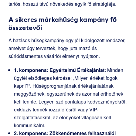
tartós, hosszú távú növekedés egyik fő stratégiája.
A sikeres márkahűség kampány fő
összetevői
A hatásos hűségkampány egy jól kidolgozott rendszer,
amelyet úgy terveztek, hogy jutalmazó és
súrlódásmentes vásárlói élményt nyújtson.
1. komponens: Egyértelmű Értékajánlat:
Minden
ügyfél elsődleges kérdése: „Milyen értéket fogok
kapni?”. Hűségprogramjának értékajánlatának
meggyőzőnek, egyszerűnek és azonnal érthetőnek
kell lennie. Legyen szó pontalapú kedvezményekről,
exkluzív termékhozzáférésről vagy VIP-
szolgáltatásokról, az előnyöket világosan kell
kommunikálni.
2. komponens: Zökkenőmentes felhasználói