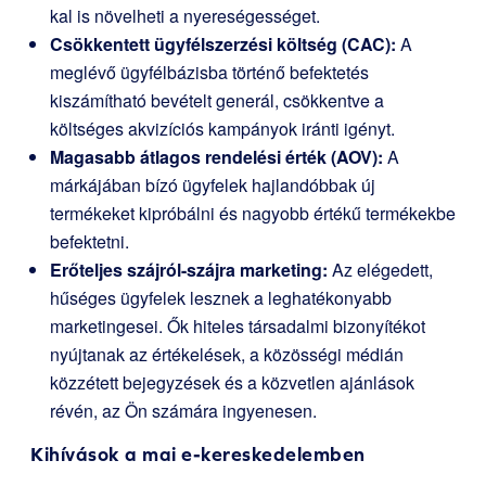
kal is növelheti a nyereségességet.
Csökkentett ügyfélszerzési költség (CAC):
A
meglévő ügyfélbázisba történő befektetés
kiszámítható bevételt generál, csökkentve a
költséges akvizíciós kampányok iránti igényt.
Magasabb átlagos rendelési érték (AOV):
A
márkájában bízó ügyfelek hajlandóbbak új
termékeket kipróbálni és nagyobb értékű termékekbe
befektetni.
Erőteljes szájról-szájra marketing:
Az elégedett,
hűséges ügyfelek lesznek a leghatékonyabb
marketingesei. Ők hiteles társadalmi bizonyítékot
nyújtanak az értékelések, a közösségi médián
közzétett bejegyzések és a közvetlen ajánlások
révén, az Ön számára ingyenesen.
Kihívások a mai e-kereskedelemben