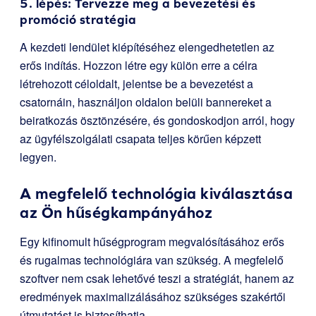
5. lépés: Tervezze meg a bevezetési és
promóció stratégia
A kezdeti lendület kiépítéséhez elengedhetetlen az
erős indítás. Hozzon létre egy külön erre a célra
létrehozott céloldalt, jelentse be a bevezetést a
csatornáin, használjon oldalon belüli bannereket a
beiratkozás ösztönzésére, és gondoskodjon arról, hogy
az ügyfélszolgálati csapata teljes körűen képzett
legyen.
A megfelelő technológia kiválasztása
az Ön hűségkampányához
Egy kifinomult hűségprogram megvalósításához erős
és rugalmas technológiára van szükség. A megfelelő
szoftver nem csak lehetővé teszi a stratégiát, hanem az
eredmények maximalizálásához szükséges szakértői
útmutatást is biztosíthatja.