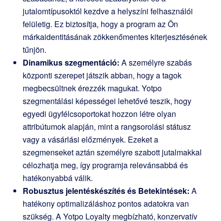
jutalomtípusoktól kezdve a helyszíni felhasználói
felületig. Ez biztosítja, hogy a program az Ön
márkaidentitásának zökkenőmentes kiterjesztésének
tűnjön.
Dinamikus szegmentáció:
A személyre szabás
központi szerepet játszik abban, hogy a tagok
megbecsültnek érezzék magukat. Yotpo
szegmentálási képességei lehetővé teszik, hogy
egyedi ügyfélcsoportokat hozzon létre olyan
attribútumok alapján, mint a rangsorolási státusz
vagy a vásárlási előzmények. Ezeket a
szegmenseket aztán személyre szabott jutalmakkal
célozhatja meg, így programja relevánsabbá és
hatékonyabbá válik.
Robusztus jelentéskészítés és Betekintések:
A
hatékony optimalizáláshoz pontos adatokra van
szükség. A Yotpo Loyalty megbízható, konzervatív