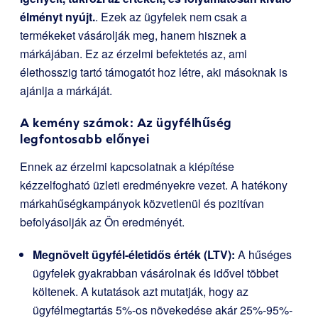
élményt nyújt.
. Ezek az ügyfelek nem csak a
termékeket vásárolják meg, hanem hisznek a
márkájában. Ez az érzelmi befektetés az, ami
élethosszig tartó támogatót hoz létre, aki másoknak is
ajánlja a márkáját.
A kemény számok: Az ügyfélhűség
legfontosabb előnyei
Ennek az érzelmi kapcsolatnak a kiépítése
kézzelfogható üzleti eredményekre vezet. A hatékony
márkahűségkampányok közvetlenül és pozitívan
befolyásolják az Ön eredményét.
Megnövelt ügyfél-életidős érték (LTV):
A hűséges
ügyfelek gyakrabban vásárolnak és idővel többet
költenek. A kutatások azt mutatják, hogy az
ügyfélmegtartás 5%-os növekedése akár 25%-95%-