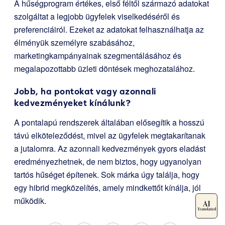
A hűségprogram értékes, első féltől származó adatokat
szolgáltat a legjobb ügyfelek viselkedéséről és
preferenciáiról. Ezeket az adatokat felhasználhatja az
élményük személyre szabásához,
marketingkampányainak szegmentálásához és
megalapozottabb üzleti döntések meghozatalához.
Jobb, ha pontokat vagy azonnali
kedvezményeket kínálunk?
A pontalapú rendszerek általában elősegítik a hosszú
távú elköteleződést, mivel az ügyfelek megtakarítanak
a jutalomra. Az azonnali kedvezmények gyors eladást
eredményezhetnek, de nem biztos, hogy ugyanolyan
tartós hűséget építenek. Sok márka úgy találja, hogy
egy hibrid megközelítés, amely mindkettőt kínálja, jól
működik.