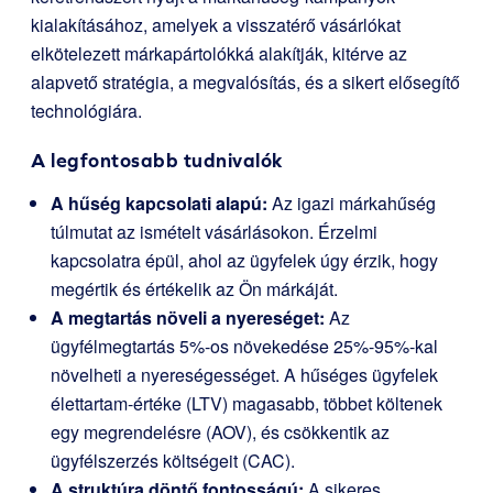
kialakításához, amelyek a visszatérő vásárlókat
elkötelezett márkapártolókká alakítják, kitérve az
alapvető stratégia, a megvalósítás, és a sikert elősegítő
technológiára.
A legfontosabb tudnivalók
A hűség kapcsolati alapú:
Az igazi márkahűség
túlmutat az ismételt vásárlásokon. Érzelmi
kapcsolatra épül, ahol az ügyfelek úgy érzik, hogy
megértik és értékelik az Ön márkáját.
A megtartás növeli a nyereséget:
Az
ügyfélmegtartás 5%-os növekedése 25%-95%-kal
növelheti a nyereségességet. A hűséges ügyfelek
élettartam-értéke (LTV) magasabb, többet költenek
egy megrendelésre (AOV), és csökkentik az
ügyfélszerzés költségeit (CAC).
A struktúra döntő fontosságú:
A sikeres