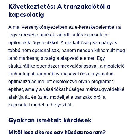
Következtetés: A tranzakciótól a
kapcsolatig
A mai versenykörnyezetben az e-kereskedelemben a
legsikeresebb márkák valódi, tartós kapcsolatot
építenek ki ügyfeleikkel. A márkahűség kampányok
többé nem opcionálisak, hanem minden kifinomult meg
tartó marketing stratégia alapvető elemei. Egy
strukturált keretrendszer megvalósításával, a megfelelő
technológiai partner bevonásával és a folyamatos
optimalizálás mellett elkötelezve olyan programot
építhet, amely a vásárlókat hűséges márkaügyvédekké
alakítja át, és üzleti modelljét a tranzakcióról a
kapcsolati modellre helyezi át.
Gyakran ismételt kérdések
Mitől lesz sikeres egy hűségprogram?