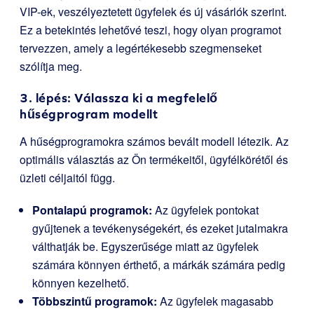
VIP-ek, veszélyeztetett ügyfelek és új vásárlók szerint.
Ez a betekintés lehetővé teszi, hogy olyan programot
tervezzen, amely a legértékesebb szegmenseket
szólítja meg.
3. lépés: Válassza ki a megfelelő
hűségprogram modellt
A hűségprogramokra számos bevált modell létezik. Az
optimális választás az Ön termékeitől, ügyfélkörétől és
üzleti céljaitól függ.
Pontalapú programok:
Az ügyfelek pontokat
gyűjtenek a tevékenységekért, és ezeket jutalmakra
válthatják be. Egyszerűsége miatt az ügyfelek
számára könnyen érthető, a márkák számára pedig
könnyen kezelhető.
Többszintű programok:
Az ügyfelek magasabb