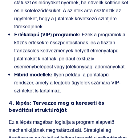
státuszt és előnyöket nyernek, ha növelik költéseiket
és elköteleződésüket. A szintek arra ösztönzik az
ügyfeleket, hogy a jutalmak következő szintjére
törekedjenek.
Értékalapú (VIP) programok:
Ezek a programok a
közös értékekre összpontosítanak, és a tisztán
tranzakciós kedvezmények helyett élményalapú
jutalmakat kínálnak, például exkluzív
eseménybelépést vagy jótékonysági adományokat.
Hibrid modellek:
Ilyen például a pontalapú
rendszer, amely a legjobb ügyfelek számára VIP-
szinteket is tartalmaz.
4. lépés: Tervezze meg a kereseti és
beváltási struktúráját
Ez a lépés magában foglalja a program alapvető
mechanikájának meghatározását. Stratégiailag
ösztönözze az üzleti céljaihoz igazodó viselkedéseket.