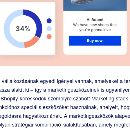
 vállalkozásának egyedi igényei vannak, amelyeket a t
sza alakít ki – így a marketingeszközeinek is ugyanilyen
es Shopify-kereskedők személyre szabott Marketing stack-
kcióhoz speciális eszközöket használnak, ahelyett, ho
goldásra hagyatkoznának. A marketingeszközök alapvet
lyan stratégiai kombináció kialakításában, amely megfel