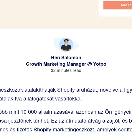
Ben Salomon
Growth Marketing Manager @ Yotpo
32 minutes read
eszközök átalakíthatják Shopify áruházát, növelve a fig
átalakítva a látogatókat vásárlókká.
több mint 10 000 alkalmazásával azonban az Ön igényei
a ijesztőnek tűnhet. Ez az útmutató átvág a zajtól, és 
nes és fizetős Shopify marketingeszközt, amelyek segít