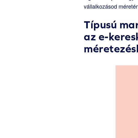
vállalkozásod méreté
Típusú mar
az e-keres
méretezés