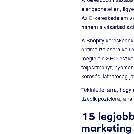
elengedhetetlen, fig
Az E-kereskedelem vá
hanem a vásárlási szá
A Shopify kereskedőkn
optimalizálására kell
megfelelő SEO-eszköz
teljesítményt, nyomon
keresési láthatóság ja
Tekintettel arra, hogy
tizedik pozícióra, a r
15 legjobb
marketing