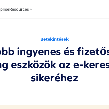
prise
Resources
Betekintések
bb ingyenes és fizető
ng eszközök az e-kere
sikeréhez