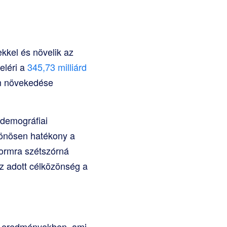
kkel és növelik az
eléri a
345,73 milliárd
em növekedése
 demográfiai
ülönösen hatékony a
formra szétszórná
az adott célközönség a
si eredményekben, ami