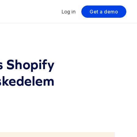
Log in
Get a demo
s Shopify
skedelem