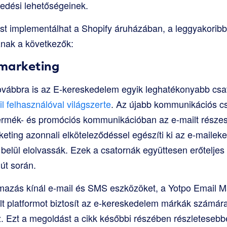
edési lehetőségeinek.
st implementálhat a Shopify áruházában, a leggyakorib
znak a következők:
marketing
ovábbra is az E-kereskedelem egyik leghatékonyabb csa
il felhasználóval világszerte
. Az újabb kommunikációs cs
ermék- és promóciós kommunikációban az e-mailt részesí
ting azonnali elköteleződéssel egészíti ki az e-mailek
elül elolvassák. Ezek a csatornák együttesen erőteljes 
út során.
lmazás kínál e-mail és SMS eszközöket, a Yotpo Email 
t platformot biztosít az e-kereskedelem márkák számár
 Ezt a megoldást a cikk későbbi részében részletesebbe