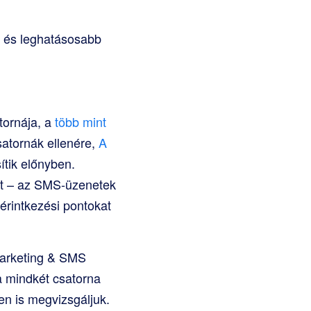
b és leghatásosabb
tornája, a
több mint
atornák ellenére,
A
tik előnyben.
et – az SMS-üzenetek
érintkezési pontokat
Marketing & SMS
a mindkét csatorna
n is megvizsgáljuk.