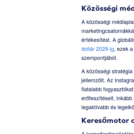
Közösségi méd
A közösségi médiaplat
marketingcsatornákká 
értékesítést. A globál
dollár 2029-ig
, ezek 
szempontjából.
A közösségi stratégia
jellemzőit. Az Instag
fiatalabb fogyasztóka
erőfeszítéseit, inkább
legaktívabb és legelkö
Keresőmotor o
A keresőoptimalizálás