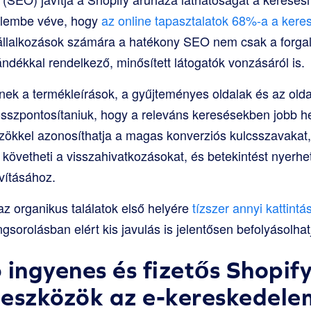
yelembe véve, hogy
az online tapasztalatok 68%-a a kere
llalkozások számára a hatékony SEO nem csak a forgal
ndékkal rendelkező, minősített látogatók vonzásáról is.
ek a termékleírások, a gyűjteményes oldalak és az olda
 összpontosítaniuk, hogy a releváns keresésekben jobb he
ökkel azonosíthatja a magas konverziós kulcsszavakat,
 követheti a visszahivatkozásokat, és betekintést nyerhe
vításához.
 az organikus találatok első helyére
tízszer annyi kattintá
angsorolásban elért kis javulás is jelentősen befolyásolh
 ingyenes és fizetős Shopif
 eszközök az e-kereskedele