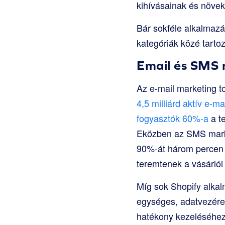
kihívásainak és növek
Bár sokféle alkalmazá
kategóriák közé tarto
Email és SMS 
Az e-mail marketing t
4,5 milliárd aktív e-ma
fogyasztók 60%-a
a t
Eközben az SMS marke
90%-át három percen b
teremtenek a vásárlói 
Míg sok Shopify alka
egységes, adatvezérel
hatékony kezeléséhez.