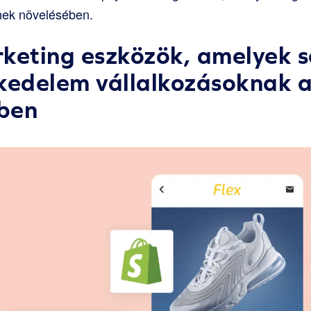
nek növelésében.
keting eszközök, amelyek 
kedelem vállalkozásoknak 
ben