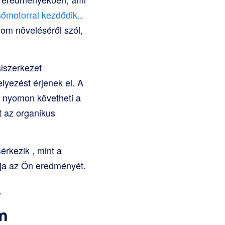
sőmotorral kezdődik.
.
om növeléséről szól,
lszerkezet
lyezést érjenek el. A
 nyomon követheti a
t az organikus
s
érkezik
, mint a
atja az Ön eredményét.
y
m