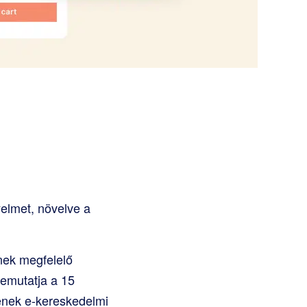
yelmet, növelve a
nek megfelelő
bemutatja a 15
enek e-kereskedelmi