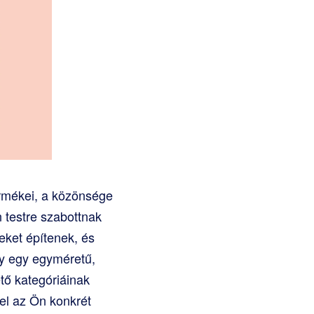
ermékei, a közönsége
 testre szabottnak
eket építenek, és
gy egy egyméretű,
ő kategóriáinak
el az Ön konkrét