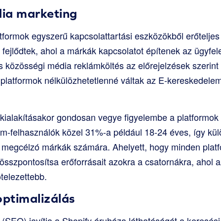
ia marketing
formok egyszerű kapcsolattartási eszközökből erőteljes
fejlődtek, ahol a márkák kapcsolatot építenek az ügyfele
is közösségi média reklámköltés az előrejelzések szerint 
a platformok nélkülözhetetlenné váltak az E-kereskedel
 kialakításakor gondosan vegye figyelembe a platformok
ram-felhasználók közel 31%-a például 18-24 éves, így k
t megcélzó márkák számára. Ahelyett, hogy minden plat
 összpontosítsa erőforrásait azokra a csatornákra, ahol 
telezettebb.
ptimalizálás
 (SEO) javítja a Shopify áruháza láthatóságát a keresé